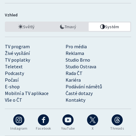
Vzhled
Světlý
Tmavý
Systém
TV program
Pro média
Živé vysílání
Reklama
TV poplatky
Studio Brno
Teletext
Studio Ostrava
Podcasty
Rada ČT
Počasí
Kariéra
E-shop
Podávání námětů
Mobilní a TV aplikace
Časté dotazy
Vše o ČT
Kontakty
Instagram
Facebook
YouTube
X
Threads