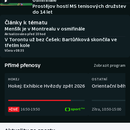
osmifinále
Baseball a softbal
Soutěže
Prostějov hostí MS tenisových družstev
do 14 let
Basketbal
Historické návraty
Články k tématu
Menšík je v Montrealu v osmifinále
Biatlon
Aplikace ČT sport
Aktualizováno před 10 hod
V Torontu už bez Češek: Bartůňková skončila ve
třetím kole
Boby a skeleton
AZ kvíz
Včera v 08:35
Box
Přímé přenosy
Zobrazit program
Curling
HOKEJ
OSTATNÍ
Hokej: Exhibice Hvězdy zpět 2026
Orientační běh: 
Dostihy
Florbal
16:50
-
19:50
Zítra
,
10:50
-
15:00
ŽIVĚ
Futsal
Golf