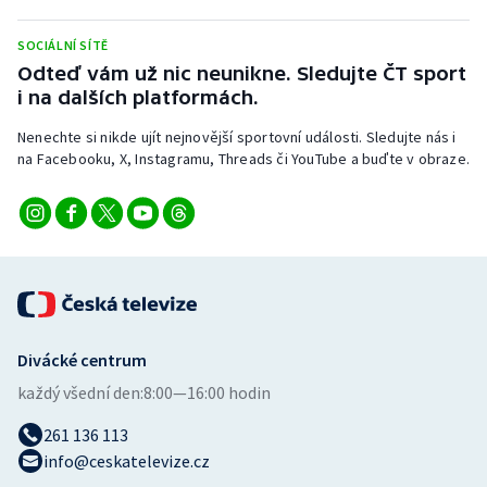
Stolní tenis
SOCIÁLNÍ SÍTĚ
Triatlon
Odteď vám už nic neunikne. Sledujte ČT sport
i na dalších platformách.
Veslování
Nenechte si nikde ujít nejnovější sportovní události. Sledujte nás i
na Facebooku, X, Instagramu, Threads či YouTube a buďte v obraze.
Vodní slalom
Volejbal
Ostatní
Divácké centrum
každý všední den:
8:00—16:00 hodin
261 136 113
info@ceskatelevize.cz