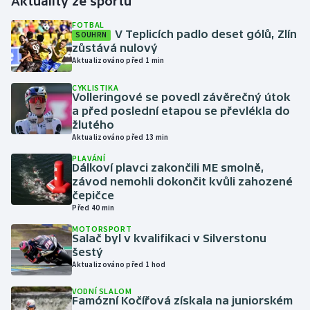
Aktuality ze sportu
FOTBAL
Gymnastika
V Teplicích padlo deset gólů, Zlín
SOUHRN
zůstává nulový
Aktualizováno před 1 min
Házená
CYKLISTIKA
Volleringové se povedl závěrečný útok
Jezdectví
a před poslední etapou se převlékla do
žlutého
Judo
Aktualizováno před 13 min
PLAVÁNÍ
Krasobruslení
Dálkoví plavci zakončili ME smolně,
závod nemohli dokončit kvůli zahozené
čepičce
Lezení
Před 40 min
MOTORSPORT
Lyže a snowboard
Salač byl v kvalifikaci v Silverstonu
šestý
Moderní pětiboj
Aktualizováno před 1 hod
VODNÍ SLALOM
Motorsport
Famózní Kočířová získala na juniorském