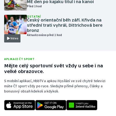
ME den po kajaku titul i na kanoi
Před 1 hod
Olympijské hry
OSTATNÍ
Parasport
Český orientační běh září. Křivda na
střední trati vyhrál, Dittrichová bere
bronz
Plavání
Aktualizováno před 1 hod
Video
Plážový volejbal
Ragby
APLIKACE ČT SPORT
Mějte celý sportovní svět vždy u sebe i na
Rychlobruslení
velké obrazovce.
S mobilní aplikací, HbbTV a apkou iVysílání ve své chytré televizi
Rychlostní kanoistika
máte ČT sport vždy po ruce. Sledujte přímé přenosy, články a
bonusový obsah kdekoli a kdykoli.
Short track
Sportovní střelba