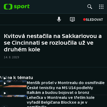
POPULÁRNÍ
SLEDOVAT
Fotbal
Kvitová nestačila na Sakkariovou a
se Cincinnati se rozloučila už ve
Hokej
druhém kole
Tenis
14. 8. 2019
Atletika
Cyklistika
Videa k tématu
Menšík prošel v Montrealu do osmifinále
DALŠÍ SPORTY
České tenistky na MS U14 podlehly
Italkám a budou bojovat o bronz
Lehečka v Montrealu ve třetím kole
Americký fotbal
NEPŘEHLÉDNĚTE
vyřadil Belgičana Blockxe a je v