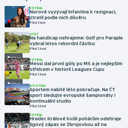
FOTBAL
Norové vyzývají Infantina k rezignaci,
Gymnastika
ztratil podle nich důvěru
Před 3 min
Házená
GOLF
Na handicap nehrajeme: Golf pro Paraple
Jezdectví
vybral letos rekordní částku
Před 1 hod
Judo
Video
FOTBAL
Messi dal první góly po MS a je nejlepším
Krasobruslení
střelcem v historii Leagues Cupu
Před 1 hod
Lezení
Video
ATLETIKA
Sportem nabité léto pokračuje. Na ČT
Lyže a snowboard
sport sledujte evropské šampionáty i
kontinuální studio
Před 2 hod
Moderní pětiboj
FOTBAL
Hradec Králové kvůli pohárům odehraje
Motorsport
ligový zápas se Zbrojovkou až na