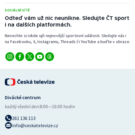
Stolní tenis
SOCIÁLNÍ SÍTĚ
Odteď vám už nic neunikne. Sledujte ČT sport
Triatlon
i na dalších platformách.
Veslování
Nenechte si nikde ujít nejnovější sportovní události. Sledujte nás i
na Facebooku, X, Instagramu, Threads či YouTube a buďte v obraze.
Vodní slalom
Volejbal
Ostatní
Divácké centrum
každý všední den:
8:00—16:00 hodin
261 136 113
info@ceskatelevize.cz