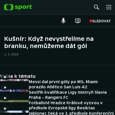
POPULÁRNÍ
SLEDOVAT
Fotbal
Kušnír: Když nevystřelíme na
branku, nemůžeme dát gól
Hokej
2. 3. 2018
Tenis
Atletika
Videa k tématu
Cyklistika
Messi dal první góly po MS, Miami
porazilo Atlético San Luis 4:2
Sestřih kvalifikace Ligy mistryň Slavia
DALŠÍ SPORTY
Praha – Rangers FC
Fotbalisté Hradce Králové vyzvou v
Americký fotbal
NEPŘEHLÉDNĚTE
předkole Evropské ligy Besiktas
Jablonec čeká ve 3. předkole Konferenční