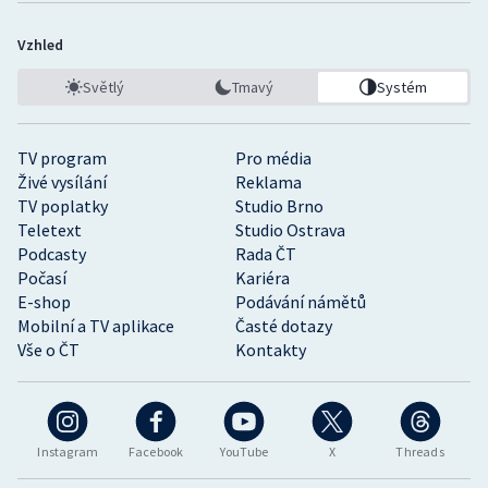
Vzhled
Světlý
Tmavý
Systém
TV program
Pro média
Živé vysílání
Reklama
TV poplatky
Studio Brno
Teletext
Studio Ostrava
Podcasty
Rada ČT
Počasí
Kariéra
E-shop
Podávání námětů
Mobilní a TV aplikace
Časté dotazy
Vše o ČT
Kontakty
Instagram
Facebook
YouTube
X
Threads