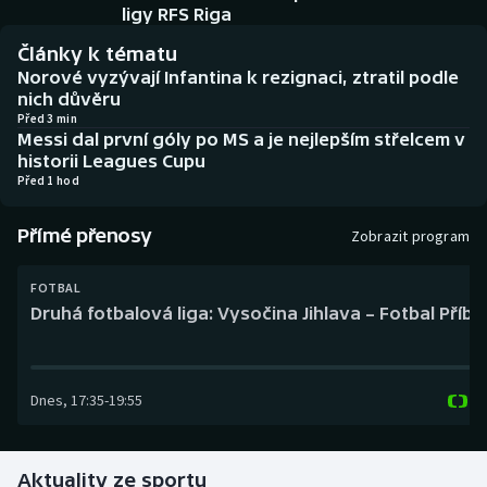
Baseball a softbal
Soutěže
ligy RFS Riga
Články k tématu
Basketbal
Historické návraty
Norové vyzývají Infantina k rezignaci, ztratil podle
nich důvěru
Biatlon
Aplikace ČT sport
Před 3 min
Messi dal první góly po MS a je nejlepším střelcem v
historii Leagues Cupu
Boby a skeleton
AZ kvíz
Před 1 hod
Box
Přímé přenosy
Zobrazit program
Curling
FOTBAL
Druhá fotbalová liga: Vysočina Jihlava – Fotbal Příb
Dostihy
Florbal
Dnes
,
17:35
-
19:55
Futsal
Aktuality ze sportu
Golf