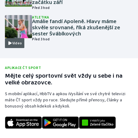
začátku září
Před 3 hod
Olympijské hry
ATLETIKA
Amálie fandí Apoleně. Hlavy máme
Parasport
skvěle srovnané, říká zkušenější ze
sester Švábíkových
Plavání
Před 3 hod
Video
Plážový volejbal
Ragby
APLIKACE ČT SPORT
Mějte celý sportovní svět vždy u sebe i na
velké obrazovce.
Rychlobruslení
S mobilní aplikací, HbbTV a apkou iVysílání ve své chytré televizi
Rychlostní kanoistika
máte ČT sport vždy po ruce. Sledujte přímé přenosy, články a
bonusový obsah kdekoli a kdykoli.
Short track
Sportovní střelba