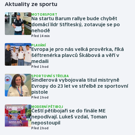
Aktuality ze sportu
Gymnastika
MOTORSPORT
Na startu Barum rallye bude chybět
domácí lídr Stříteský, zotavuje se po
Házená
nehodě
Před 14 min
Jezdectví
PLAVÁNÍ
Evropa je pro nás velká prověrka, říká
šéftrenérka plavců Škábová a věří v
Judo
medaili
Před 1 hod
Krasobruslení
SPORTOVNÍ STŘELBA
Šindlerová vybojovala titul mistryně
Lezení
Evropy do 23 let ve střelbě ze sportovní
pistole
Před 2 hod
Lyže a snowboard
MODERNÍ PĚTIBOJ
Čeští pětibojaři se do finále ME
Moderní pětiboj
nepodívají. Lukeš vzdal, Toman
nepostoupil
Před 2 hod
Motorsport