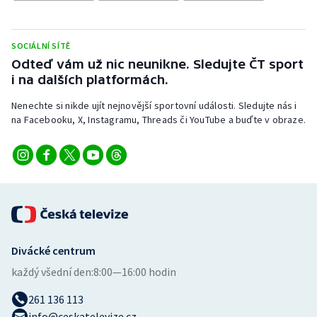
Stolní tenis
Triatlon
SOCIÁLNÍ SÍTĚ
Odteď vám už nic neunikne. Sledujte ČT sport
Veslování
i na dalších platformách.
Nenechte si nikde ujít nejnovější sportovní události. Sledujte nás i
Vodní slalom
na Facebooku, X, Instagramu, Threads či YouTube a buďte v obraze.
Volejbal
Ostatní
Divácké centrum
každý všední den:
8:00—16:00 hodin
261 136 113
info@ceskatelevize.cz