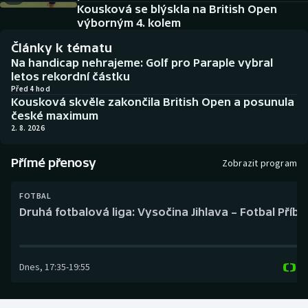
Baseball a softbal
Soutěže
Kousková se blýskla na British Open
výborným 4. kolem
Basketbal
Historické návraty
Články k tématu
Na handicap nehrajeme: Golf pro Paraple vybral
Biatlon
Aplikace ČT sport
letos rekordní částku
Před 4 hod
Kousková skvěle zakončila British Open a posunula
Boby a skeleton
AZ kvíz
české maximum
2. 8. 2026
Box
Přímé přenosy
Zobrazit program
Curling
FOTBAL
Dostihy
Druhá fotbalová liga: Vysočina Jihlava – Fotbal Příb
Florbal
Dnes
,
17:35
-
19:55
Futsal
Golf