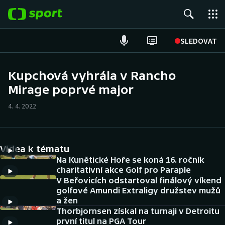
POPULÁRNÍ
SLEDOVAT
Fotbal
Kupchová vyhrála v Rancho
Mirage poprvé major
Hokej
4. 4. 2022
Tenis
Atletika
Videa k tématu
Cyklistika
Na Kunětické Hoře se koná 16. ročník
charitativní akce Golf pro Paraple
V Beřovicích odstartoval finálový víkend
DALŠÍ SPORTY
golfové Amundi Extraligy družstev mužů
a žen
Americký fotbal
NEPŘEHLÉDNĚTE
Thorbjornsen získal na turnaji v Detroitu
první titul na PGA Tour