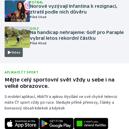
FOTBAL
Norové vyzývají Infantina k rezignaci,
Olympijské hry
ztratil podle nich důvěru
Před 3 hod
Parasport
GOLF
Na handicap nehrajeme: Golf pro Paraple
Plavání
vybral letos rekordní částku
Před 4 hod
Plážový volejbal
Video
Ragby
APLIKACE ČT SPORT
Rychlobruslení
Mějte celý sportovní svět vždy u sebe i na
velké obrazovce.
Rychlostní kanoistika
S mobilní aplikací, HbbTV a apkou iVysílání ve své chytré televizi
máte ČT sport vždy po ruce. Sledujte přímé přenosy, články a
Short track
bonusový obsah kdekoli a kdykoli.
Sportovní střelba