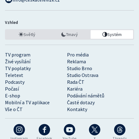
Vzhled
Světlý
Tmavý
Systém
TV program
Pro média
Živé vysílání
Reklama
TV poplatky
Studio Brno
Teletext
Studio Ostrava
Podcasty
Rada ČT
Počasí
Kariéra
E-shop
Podávání námětů
Mobilní a TV aplikace
Časté dotazy
Vše o ČT
Kontakty
Instagram
Facebook
YouTube
X
Threads