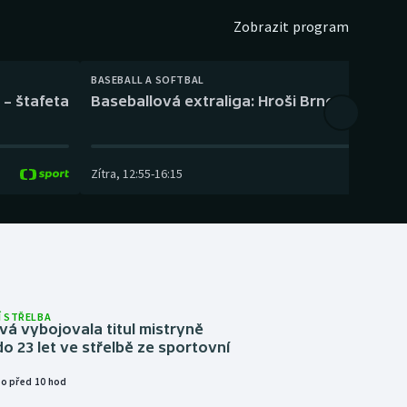
Zobrazit program
BASEBALL A SOFTBAL
 – štafeta
Baseballová extraliga: Hroši Brno – Eagles
Zítra
,
12:55
-
16:15
 STŘELBA
vá vybojovala titul mistryně
o 23 let ve střelbě ze sportovní
o před 10 hod