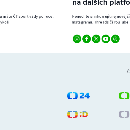
na dalších platf
izi máte ČT sport vždy po ruce.
Nenechte si nikde ujít nejnovější
ykoli.
Instagramu, Threads či YouTube 
Č