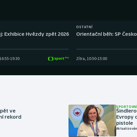
Moderní pětiboj
Triatlon
Motorsport
Veslování
OSTATNÍ
Olympijské hry
Vodní slalom
j: Exhibice Hvězdy zpět 2026
Orientační běh: SP Česko
Parasport
Volejbal
16:55
-
19:30
Zítra
,
10:50
-
15:00
Plavání
Ostatní
Plážový volejbal
SPORTOVNÍ
zpět ve
Šindlero
ní rekord
Evropy d
pistole
Aktualizován