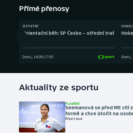
Curling
Přímé přenosy
Dostihy
OSTATNÍ
HOKEJ
Florbal
Orientační běh: SP Česko – střední trať
Hoke
Futsal
Dnes
,
14:00
-
17:50
Dnes
,
Golf
Gymnastika
Aktuality ze sportu
PLAVÁNÍ
Seemanová se před ME cítí 
formě a chce útočit na osob
Před 1 hod