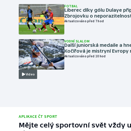
FOTBAL
Liberec díky gólu Dulaye přip
Zbrojovku o neporazitelnos
Aktualizováno před 7 hod
VODNÍ SLALOM
Další juniorská medaile a hn
Kočířová je mistryní Evropy
Aktualizováno před 10 hod
Video
APLIKACE ČT SPORT
Mějte celý sportovní svět vždy u