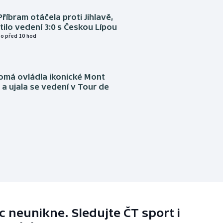
Příbram otáčela proti Jihlavě,
atilo vedení 3:0 s Českou Lípou
o před 10 hod
omá ovládla ikonické Mont
a ujala se vedení v Tour de
 neunikne. Sledujte ČT sport i