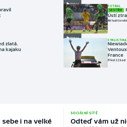
Video
FOTBAL
ravil
SESTŘIH
t
Ústí ztr
Aktualizován
Video
CYKLISTIKA
ed zlatá.
Niewiad
 na kajaku
Ventoux 
France
Před 12 hod
SOCIÁLNÍ SÍTĚ
 sebe i na velké
Odteď vám už nic