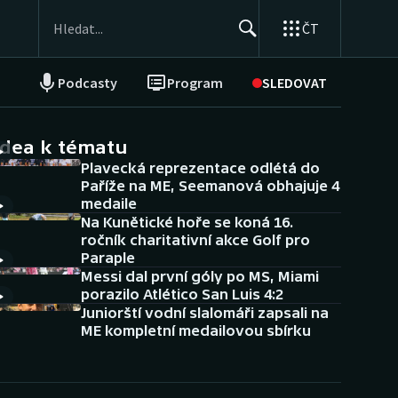
ČT
Podcasty
Program
SLEDOVAT
NEPŘEHLÉDNĚTE
Soutěže
idea k tématu
Plavecká reprezentace odlétá do
Historické návraty
Paříže na ME, Seemanová obhajuje 4
medaile
Aplikace ČT sport
Na Kunětické hoře se koná 16.
ročník charitativní akce Golf pro
AZ kvíz
Paraple
Messi dal první góly po MS, Miami
porazilo Atlético San Luis 4:2
Juniorští vodní slalomáři zapsali na
ME kompletní medailovou sbírku