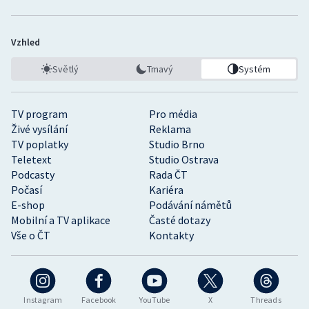
Vzhled
Světlý
Tmavý
Systém
TV program
Pro média
Živé vysílání
Reklama
TV poplatky
Studio Brno
Teletext
Studio Ostrava
Podcasty
Rada ČT
Počasí
Kariéra
E-shop
Podávání námětů
Mobilní a TV aplikace
Časté dotazy
Vše o ČT
Kontakty
Instagram
Facebook
YouTube
X
Threads