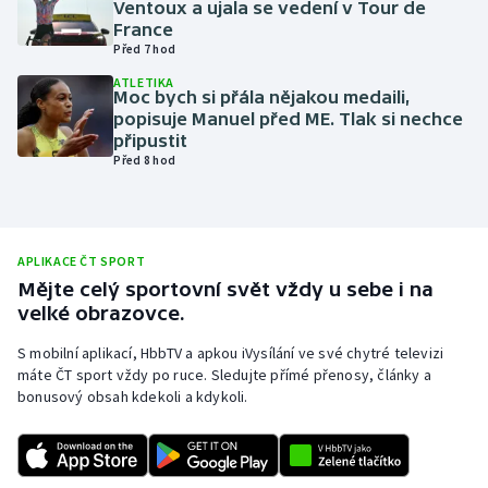
Ventoux a ujala se vedení v Tour de
France
Olympijské hry
Před 7 hod
Parasport
ATLETIKA
Moc bych si přála nějakou medaili,
popisuje Manuel před ME. Tlak si nechce
Plavání
připustit
Před 8 hod
Plážový volejbal
Ragby
APLIKACE ČT SPORT
Mějte celý sportovní svět vždy u sebe i na
Rychlobruslení
velké obrazovce.
Rychlostní kanoistika
S mobilní aplikací, HbbTV a apkou iVysílání ve své chytré televizi
máte ČT sport vždy po ruce. Sledujte přímé přenosy, články a
bonusový obsah kdekoli a kdykoli.
Short track
Sportovní střelba