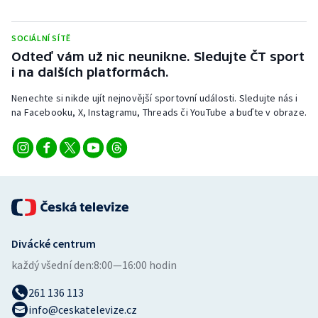
Stolní tenis
SOCIÁLNÍ SÍTĚ
Triatlon
Odteď vám už nic neunikne. Sledujte ČT sport
i na dalších platformách.
Veslování
Nenechte si nikde ujít nejnovější sportovní události. Sledujte nás i
Vodní slalom
na Facebooku, X, Instagramu, Threads či YouTube a buďte v obraze.
Volejbal
Ostatní
Divácké centrum
každý všední den:
8:00—16:00 hodin
261 136 113
info@ceskatelevize.cz