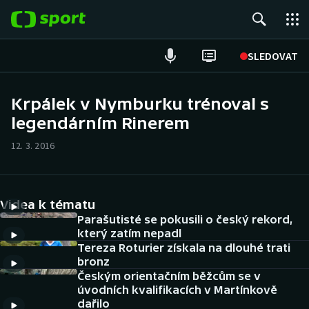
POPULÁRNÍ
SLEDOVAT
Fotbal
Krpálek v Nymburku trénoval s
legendárním Rinerem
Hokej
12. 3. 2016
Tenis
Atletika
Videa k tématu
Cyklistika
Parašutisté se pokusili o český rekord,
který zatím nepadl
Tereza Roturier získala na dlouhé trati
DALŠÍ SPORTY
bronz
Českým orientačním běžcům se v
Americký fotbal
NEPŘEHLÉDNĚTE
úvodních kvalifikacích v Martínkově
dařilo