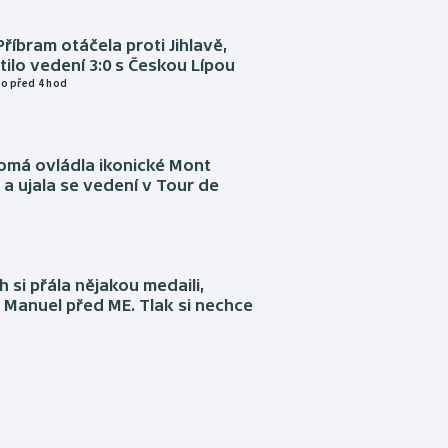
Příbram otáčela proti Jihlavě,
atilo vedení 3:0 s Českou Lípou
o před 4 hod
omá ovládla ikonické Mont
a ujala se vedení v Tour de
 si přála nějakou medaili,
 Manuel před ME. Tlak si nechce