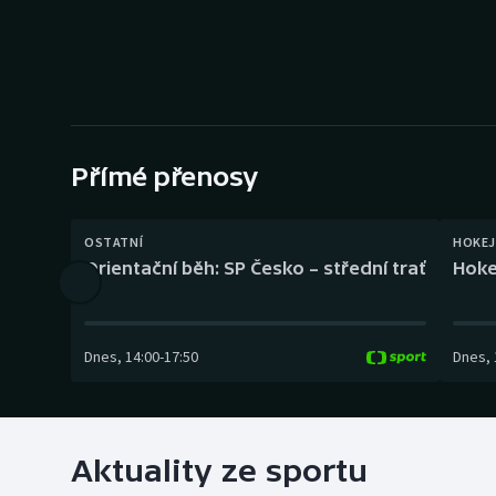
Curling
Dostihy
Florbal
Futsal
Přímé přenosy
Golf
OSTATNÍ
HOKEJ
Orientační běh: SP Česko – střední trať
Hoke
Gymnastika
Dnes
,
14:00
-
17:50
Dnes
,
Aktuality ze sportu