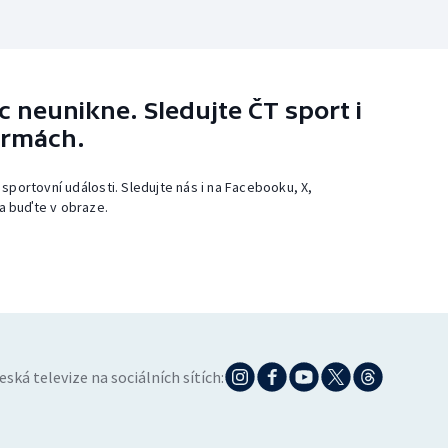
 neunikne. Sledujte ČT sport i
ormách.
 sportovní události. Sledujte nás i na Facebooku, X,
a buďte v obraze.
eská televize na sociálních sítích: