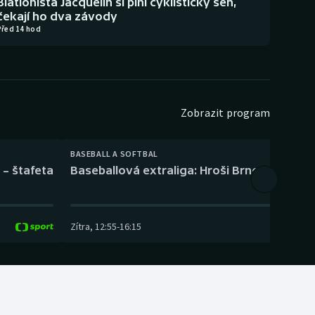
Biatlonista Jacquelin si plní cyklistický sen,
čekají ho dva závody
Před 14 hod
Zobrazit program
BASEBALL A SOFTBAL
 – štafeta
Baseballová extraliga: Hroši Brno – Eagles
Zítra
,
12:55
-
16:15