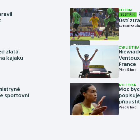
FOTBAL
ravil
SESTŘIH
t
Ústí ztr
Aktualizován
Video
CYKLISTIKA
ed zlatá.
Niewiad
 na kajaku
Ventoux 
France
Před 5 hod
ATLETIKA
mistryně
Moc bych
ze sportovní
popisuje
připustit
Před 6 hod