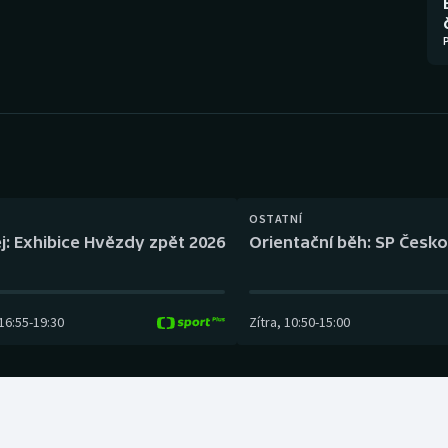
Moderní pětiboj
Triatlon
Motorsport
Veslování
Olympijské hry
Vodní slalom
Parasport
Volejbal
Plavání
Ostatní
OSTATNÍ
j: Exhibice Hvězdy zpět 2026
Orientační běh: SP Česko
Plážový volejbal
16:55
-
19:30
Zítra
,
10:50
-
15:00