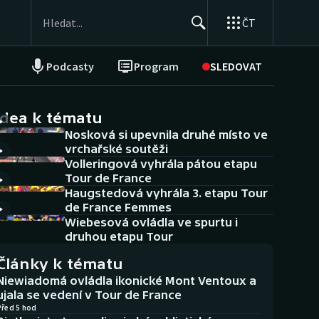
ČT
Podcasty
Program
SLEDOVAT
NEPŘEHLÉDNĚTE
Soutěže
idea k tématu
Nosková si upevnila druhé místo ve
Historické návraty
vrchařské soutěži
Volleringová vyhrála pátou etapu
Aplikace ČT sport
Tour de France
Haugstedová vyhrála 3. etapu Tour
AZ kvíz
de France Femmes
Wiebesová ovládla ve spurtu i
druhou etapu Tour
Články k tématu
Niewiadomá ovládla ikonické Mont Ventoux a
ujala se vedení v Tour de France
Před 5 hod