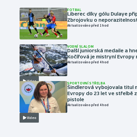
FOTBAL
Liberec díky gólu Dulaye přip
Zbrojovku o neporazitelnos
Aktualizováno před 1 hod
VODNÍ SLALOM
Další juniorská medaile a hn
Kočířová je mistryní Evropy
Aktualizováno před 4 hod
Video
SPORTOVNÍ STŘELBA
Šindlerová vybojovala titul 
Evropy do 23 let ve střelbě 
pistole
Aktualizováno před 4 hod
Video