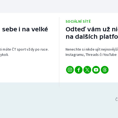
SOCIÁLNÍ SÍTĚ
 sebe i na velké
Odteď vám už nic
na dalších platf
izi máte ČT sport vždy po ruce.
Nenechte si nikde ujít nejnovější
ykoli.
Instagramu, Threads či YouTube 
Č