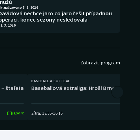
mužů
ktualizováno 5. 5. 2026
Davidová nechce jaro co jaro řešit případnou
operaci, konec sezony nesledovala
1. 3. 2026
Zobrazit program
BASEBALL A SOFTBAL
 – štafeta
Baseballová extraliga: Hroši Brno – Eagles
Zítra
,
12:55
-
16:15