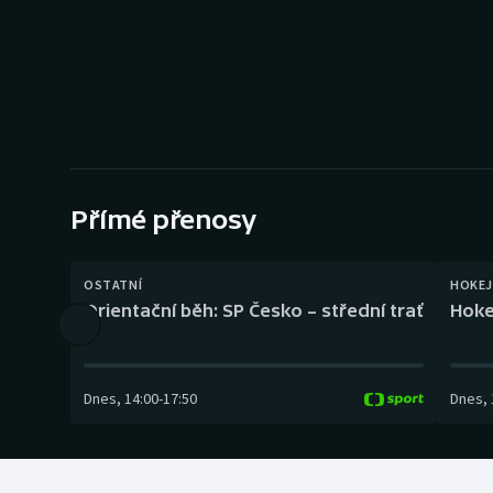
Curling
Dostihy
Florbal
Futsal
Přímé přenosy
Golf
Gymnastika
OSTATNÍ
HOKEJ
Orientační běh: SP Česko – střední trať
Hoke
Dnes
,
14:00
-
17:50
Dnes
,