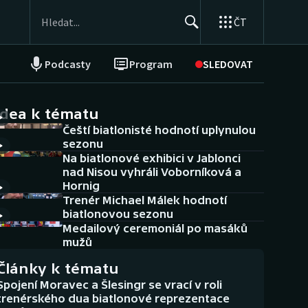
ČT
Podcasty
Program
SLEDOVAT
NEPŘEHLÉDNĚTE
Soutěže
idea k tématu
Čeští biatlonisté hodnotí uplynulou
Historické návraty
sezonu
Na biatlonové exhibici v Jablonci
Aplikace ČT sport
nad Nisou vyhráli Voborníková a
Hornig
AZ kvíz
Trenér Michael Málek hodnotí
biatlonovou sezonu
Medailový ceremoniál po masáků
mužů
Články k tématu
Spojení Moravec a Šlesingr se vrací v roli
trenérského dua biatlonové reprezentace