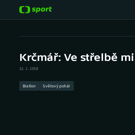
POPULÁRNÍ
DALŠÍ SPORTY
Fotbal
Americký fotbal
Krčmář: Ve střelbě mi 
Hokej
Baseball a softbal
21. 1. 2018
Tenis
Basketbal
Biatlon
Světový pohár
Atletika
Biatlon
Cyklistika
Boby a skeleton
Box