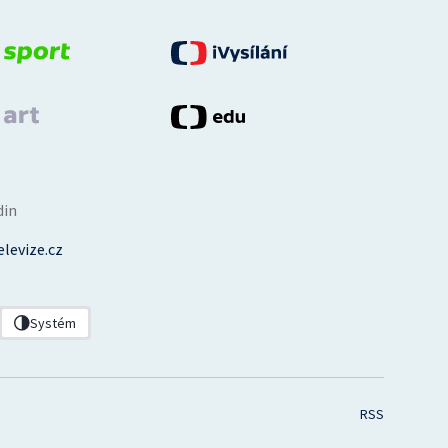
din
levize.cz
Systém
RSS