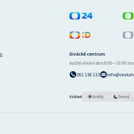
Divácké centrum
ů
každý všední den:
8:00—16:00 ho
261 136 113
info@ceskate
Vzhled
Světlý
Tmavý