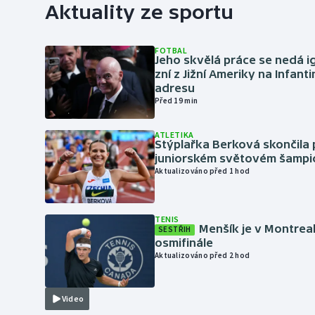
Aktuality ze sportu
FOTBAL
Jeho skvělá práce se nedá i
zní z Jižní Ameriky na Infant
adresu
Před 19 min
ATLETIKA
Stýplařka Berková skončila 
juniorském světovém šampi
Aktualizováno před 1 hod
TENIS
Menšík je v Montrea
SESTŘIH
osmifinále
Aktualizováno před 2 hod
Video