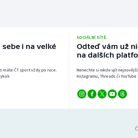
SOCIÁLNÍ SÍTĚ
 sebe i na velké
Odteď vám už nic
na dalších platf
izi máte ČT sport vždy po ruce.
Nenechte si nikde ujít nejnovější
ykoli.
Instagramu, Threads či YouTube 
Č