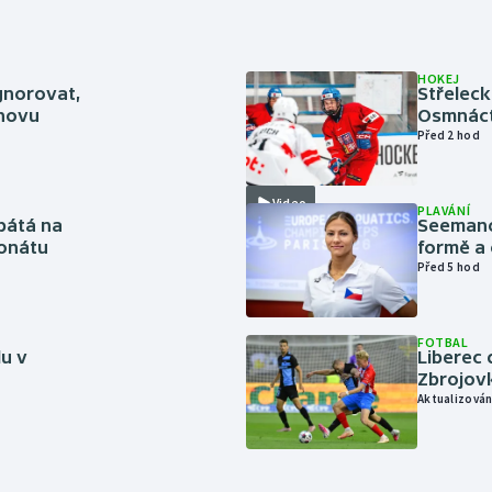
HOKEJ
gnorovat,
Střeleck
inovu
Osmnáct
Před 2 hod
Video
PLAVÁNÍ
pátá na
Seemanov
onátu
formě a 
Před 5 hod
FOTBAL
lu v
Liberec 
Zbrojov
Aktualizován