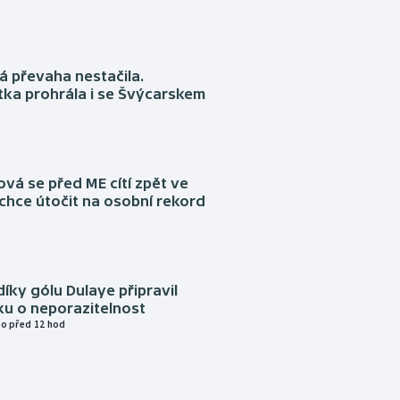
á převaha nestačila.
ka prohrála i se Švýcarskem
á se před ME cítí zpět ve
chce útočit na osobní rekord
díky gólu Dulaye připravil
ku o neporazitelnost
o před 12 hod