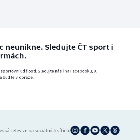
 neunikne. Sledujte ČT sport i
ormách.
 sportovní události. Sledujte nás i na Facebooku, X,
a buďte v obraze.
eská televize na sociálních sítích: