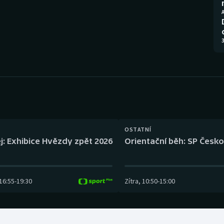
Moderní pětiboj
Triatlon
A
Motorsport
Veslování
3
Olympijské hry
Vodní slalom
Parasport
Volejbal
Plavání
Ostatní
Plážový volejbal
OSTATNÍ
j: Exhibice Hvězdy zpět 2026
Orientační běh: SP Česko
16:55
-
19:30
Zítra
,
10:50
-
15:00