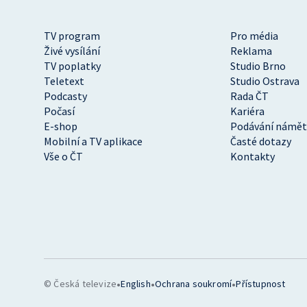
TV program
Pro média
Živé vysílání
Reklama
TV poplatky
Studio Brno
Teletext
Studio Ostrava
Podcasty
Rada ČT
Počasí
Kariéra
E-shop
Podávání námět
Mobilní a TV aplikace
Časté dotazy
Vše o ČT
Kontakty
•
•
•
© Česká televize
English
Ochrana soukromí
Přístupnost