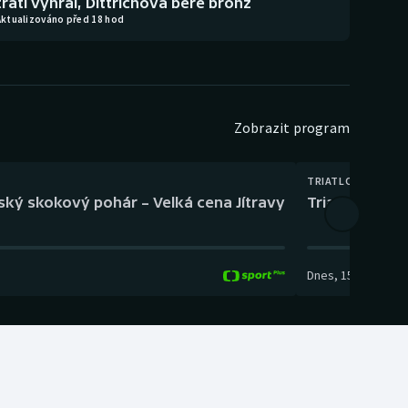
trati vyhrál, Dittrichová bere bronz
Aktualizováno před 18 hod
Zobrazit program
TRIATLON
eský skokový pohár – Velká cena Jítravy
Triatlon: XTER
Dnes
,
15:00
-
16:10