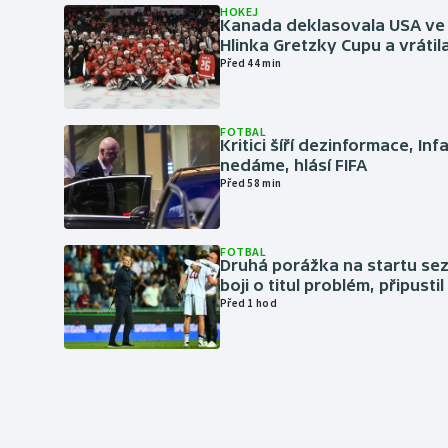
HOKEJ
Kanada deklasovala USA ve 
Hlinka Gretzky Cupu a vrátil
Před 44 min
FOTBAL
Kritici šíří dezinformace, Inf
nedáme, hlásí FIFA
Před 58 min
FOTBAL
Druhá porážka na startu sez
boji o titul problém, připustil
Před 1 hod