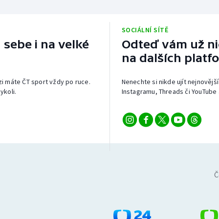
SOCIÁLNÍ SÍTĚ
 sebe i na velké
Odteď vám už nic
na dalších platf
izi máte ČT sport vždy po ruce.
Nenechte si nikde ujít nejnovější
ykoli.
Instagramu, Threads či YouTube 
Č