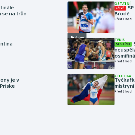
OSTATNÍ
finále
SP
ŽIVĚ
a se na trůn
Brodě
Před 1 hod
Video
TENIS
antina
SESTŘIH
neuspěla
osmifiná
Před 1 hod
ATLETIKA
ony je v
Tyčkařka
 Priske
mistryní
Před 3 hod