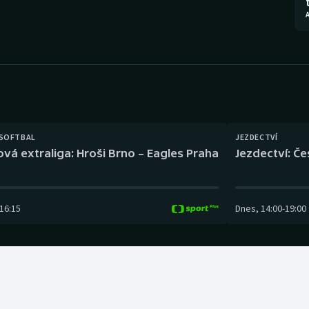
Moderní pětiboj
Triatlon
Motorsport
Veslování
Olympijské hry
Vodní slalom
Parasport
Volejbal
Plavání
Ostatní
 SOFTBAL
JEZDECTVÍ
ová extraliga: Hroši Brno – Eagles Praha
Jezdectví: Č
Plážový volejbal
16:15
Dnes
,
14:00
-
19:00