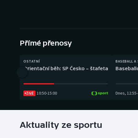
Curling
Dostihy
Florbal
Přímé přenosy
Futsal
Golf
OSTATNÍ
BASEBALL A
Orientační běh: SP Česko – štafeta
Baseball
Gymnastika
10:50
-
15:00
Dnes
,
12:55
-
ŽIVĚ
Aktuality ze sportu