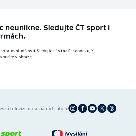
 neunikne. Sledujte ČT sport i
ormách.
 sportovní události. Sledujte nás i na Facebooku, X,
a buďte v obraze.
eská televize na sociálních sítích: