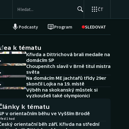
ČT
Podcasty
Program
SLEDOVAT
NEPŘEHLÉDNĚTE
Soutěže
idea k tématu
Křivda a Dittrichová brali medaile na
Historické návraty
domácím SP
Choupenitch slavil v Brně titul mistra
Aplikace ČT sport
světa
Na domácím ME jachtařů třídy 29er
AZ kvíz
skončil Lojka na 19. místě
Výběh na skokanský můstek si
vyzkoušeli také olympionici
Články k tématu
SP v orientačním běhu ve Vyšším Brodě
Před 1 hod
Český orientační běh září. Křivda na střední