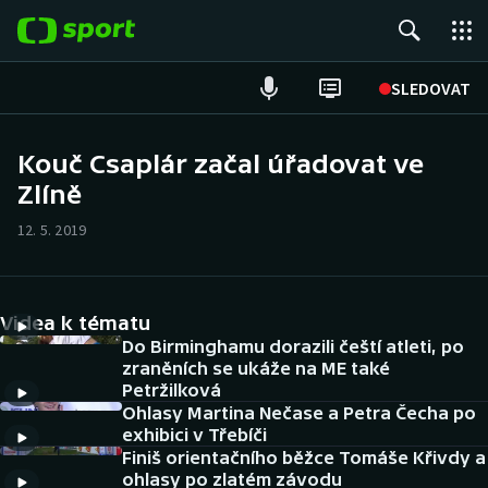
POPULÁRNÍ
SLEDOVAT
Fotbal
Kouč Csaplár začal úřadovat ve
Zlíně
Hokej
12. 5. 2019
Tenis
Atletika
Videa k tématu
Cyklistika
Do Birminghamu dorazili čeští atleti, po
zraněních se ukáže na ME také
Petržilková
DALŠÍ SPORTY
Ohlasy Martina Nečase a Petra Čecha po
exhibici v Třebíči
Americký fotbal
NEPŘEHLÉDNĚTE
Finiš orientačního běžce Tomáše Křivdy a
ohlasy po zlatém závodu