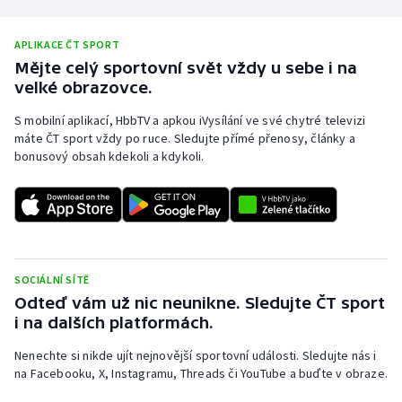
Olympijské hry
APLIKACE ČT SPORT
Mějte celý sportovní svět vždy u sebe i na
Parasport
velké obrazovce.
Plavání
S mobilní aplikací, HbbTV a apkou iVysílání ve své chytré televizi
máte ČT sport vždy po ruce. Sledujte přímé přenosy, články a
Plážový volejbal
bonusový obsah kdekoli a kdykoli.
Ragby
Rychlobruslení
SOCIÁLNÍ SÍTĚ
Rychlostní kanoistika
Odteď vám už nic neunikne. Sledujte ČT sport
i na dalších platformách.
Short track
Nenechte si nikde ujít nejnovější sportovní události. Sledujte nás i
Sportovní střelba
na Facebooku, X, Instagramu, Threads či YouTube a buďte v obraze.