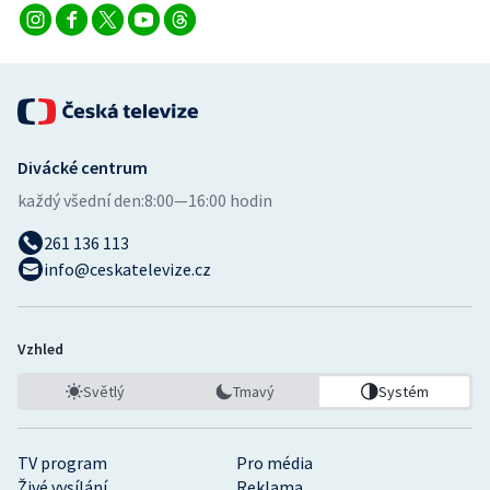
Stolní tenis
Triatlon
Veslování
Divácké centrum
Vodní slalom
každý všední den:
8:00—16:00 hodin
Volejbal
261 136 113
info@ceskatelevize.cz
Ostatní
Vzhled
Světlý
Tmavý
Systém
TV program
Pro média
Živé vysílání
Reklama