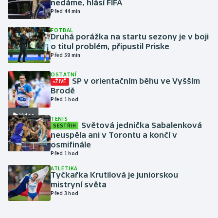
nedáme, hlásí FIFA
Před 44 min
Gymnastika
FOTBAL
Druhá porážka na startu sezony je v boji
Házená
o titul problém, připustil Priske
Před 59 min
Jezdectví
OSTATNÍ
SP v orientačním běhu ve Vyšším
ŽIVĚ
Brodě
Judo
Před 1 hod
Krasobruslení
Video
TENIS
Světová jednička Sabalenková
SESTŘIH
neuspěla ani v Torontu a končí v
Lezení
osmifinále
Před 1 hod
Lyže a snowboard
ATLETIKA
Tyčkařka Krutilová je juniorskou
mistryní světa
Moderní pětiboj
Před 3 hod
Motorsport