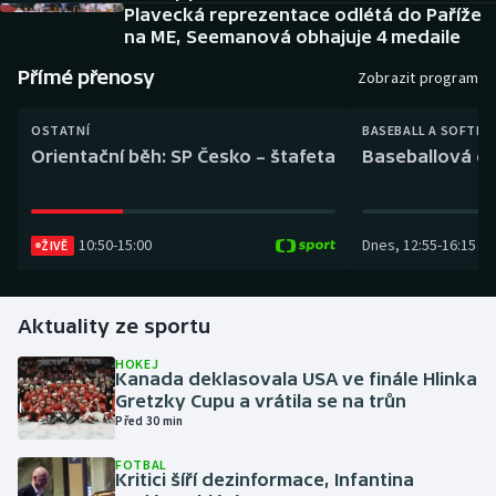
Baseball a softbal
Soutěže
Plavecká reprezentace odlétá do Paříže
na ME, Seemanová obhajuje 4 medaile
Basketbal
Historické návraty
Přímé přenosy
Zobrazit program
Biatlon
Aplikace ČT sport
OSTATNÍ
BASEBALL A SOFTBA
Orientační běh: SP Česko – štafeta
Baseballová ex
Boby a skeleton
AZ kvíz
Box
10:50
-
15:00
Dnes
,
12:55
-
16:15
ŽIVĚ
Curling
Aktuality ze sportu
Dostihy
HOKEJ
Kanada deklasovala USA ve finále Hlinka
Florbal
Gretzky Cupu a vrátila se na trůn
Před 30 min
Futsal
FOTBAL
Kritici šíří dezinformace, Infantina
Golf