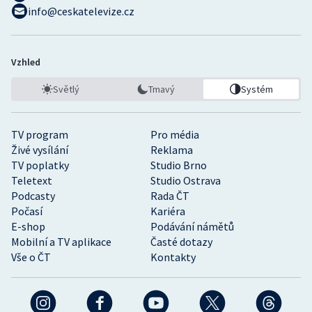
info@ceskatelevize.cz
Vzhled
Světlý
Tmavý
Systém
TV program
Pro média
Živé vysílání
Reklama
TV poplatky
Studio Brno
Teletext
Studio Ostrava
Podcasty
Rada ČT
Počasí
Kariéra
E-shop
Podávání námětů
Mobilní a TV aplikace
Časté dotazy
Vše o ČT
Kontakty