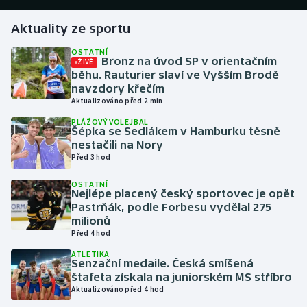
Aktuality ze sportu
Gymnastika
OSTATNÍ
Bronz na úvod SP v orientačním
ŽIVĚ
Házená
běhu. Rauturier slaví ve Vyšším Brodě
navzdory křečím
Jezdectví
Aktualizováno před 2 min
PLÁŽOVÝ VOLEJBAL
Judo
Šépka se Sedlákem v Hamburku těsně
nestačili na Nory
Před 3 hod
Krasobruslení
OSTATNÍ
Nejlépe placený český sportovec je opět
Lezení
Pastrňák, podle Forbesu vydělal 275
milionů
Lyže a snowboard
Před 4 hod
ATLETIKA
Moderní pětiboj
Senzační medaile. Česká smíšená
štafeta získala na juniorském MS stříbro
Aktualizováno před 4 hod
Motorsport