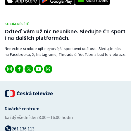
Stolní tenis
Triatlon
SOCIÁLNÍ SÍTĚ
Odteď vám už nic neunikne. Sledujte ČT sport
Veslování
i na dalších platformách.
Vodní slalom
Nenechte si nikde ujít nejnovější sportovní události. Sledujte nás i
na Facebooku, X, Instagramu, Threads či YouTube a buďte v obraze.
Volejbal
Ostatní
Divácké centrum
každý všední den:
8:00—16:00 hodin
261 136 113