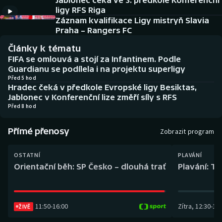
Jablonec čeká ve 3. předkole Konferenční
Baseball a softbal
Soutěže
ligy RFS Riga
Záznam kvalifikace Ligy mistryň Slavia
Basketbal
Historické návraty
Praha – Rangers FC
Články k tématu
Biatlon
Aplikace ČT sport
FIFA se omlouvá a stojí za Infantinem. Podle
Guardianu se podílela i na projektu superligy
Boby a skeleton
AZ kvíz
Před 5 hod
Hradec čeká v předkole Evropské ligy Besiktas,
Jablonec v Konferenční lize změří síly s RFS
Box
Před 8 hod
Curling
Přímé přenosy
Zobrazit program
Dostihy
OSTATNÍ
PLAVÁNÍ
Orientační běh: SP Česko – dlouhá trať
Plavání: TK
Florbal
Futsal
11:50
-
16:00
Zítra
,
12:30
-
13:
ŽIVĚ
Golf