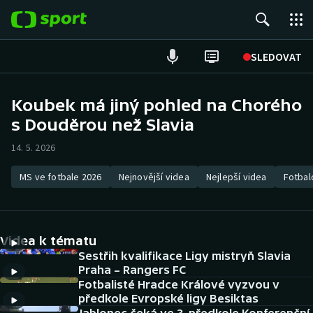
POPULÁRNÍ
SLEDOVAT
Fotbal
Koubek má jiný pohled na Chorého
s Douděrou než Slavia
Hokej
14. 5. 2026
Tenis
MS ve fotbale 2026
Nejnovější videa
Nejlepší videa
Fotbal
Atletika
Cyklistika
Videa k tématu
DALŠÍ SPORTY
Sestřih kvalifikace Ligy mistryň Slavia
Praha – Rangers FC
Fotbalisté Hradce Králové vyzvou v
Americký fotbal
NEPŘEHLÉDNĚTE
předkole Evropské ligy Besiktas