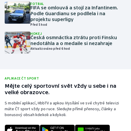
FOTBAL
FIFA se omlouvá a stojí za Infantinem.
Olympijské hry
Podle Guardianu se podílela i na
projektu superligy
Parasport
Před 5 hod
HOKEJ
Plavání
Česká osmnáctka ztrátu proti Finsku
nedotáhla a o medaile si nezahraje
Aktualizováno před 6 hod
Plážový volejbal
Ragby
Rychlobruslení
APLIKACE ČT SPORT
Mějte celý sportovní svět vždy u sebe i na
velké obrazovce.
Rychlostní kanoistika
S mobilní aplikací, HbbTV a apkou iVysílání ve své chytré televizi
Short track
máte ČT sport vždy po ruce. Sledujte přímé přenosy, články a
bonusový obsah kdekoli a kdykoli.
Sportovní střelba