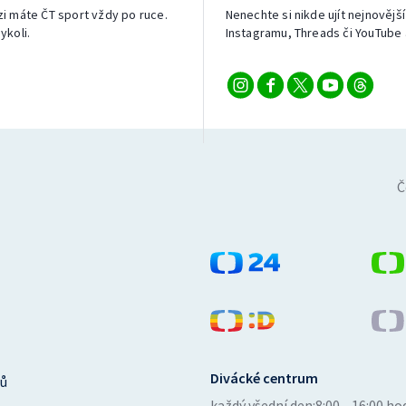
izi máte ČT sport vždy po ruce.
Nenechte si nikde ujít nejnovější
ykoli.
Instagramu, Threads či YouTube 
Č
Divácké centrum
ů
každý všední den:
8:00—16:00 ho