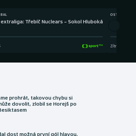
TBAL
OSTATNÍ
extraliga: Třebíč Nuclears – Sokol Hluboká
Orientační
5
Zítra
,
14:00
-
17
sme prohrát, takovou chybu si
ůže dovolit, zlobil se Horejš po
 Besiktasem
dal dost možná první gól hlavou.