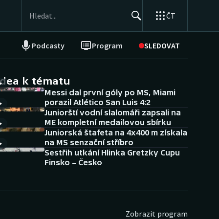
ČT
Podcasty
Program
SLEDOVAT
NEPŘEHLÉDNĚTE
Soutěže
idea k tématu
Messi dal první góly po MS, Miami
Historické návraty
porazil Atlético San Luis 4:2
Juniorští vodní slalomáři zapsali na
Aplikace ČT sport
ME kompletní medailovou sbírku
Juniorská štafeta na 4x400 m získala
AZ kvíz
na MS senzační stříbro
Sestřih utkání Hlinka Gretzky Cupu
Finsko – Česko
Zobrazit program