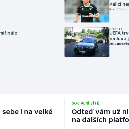
Palici n
Před 11 hod
FOTBAL
mifinále
UEFA trv
omluva j
Aktualizován
SOCIÁLNÍ SÍTĚ
 sebe i na velké
Odteď vám už nic
na dalších platf