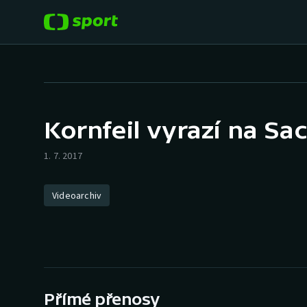
POPULÁRNÍ
DALŠÍ SPORTY
Fotbal
Americký fotbal
Kornfeil vyrazí na Sa
Hokej
Baseball a softbal
1. 7. 2017
Tenis
Basketbal
Videoarchiv
Atletika
Biatlon
Cyklistika
Boby a skeleton
Box
Přímé přenosy