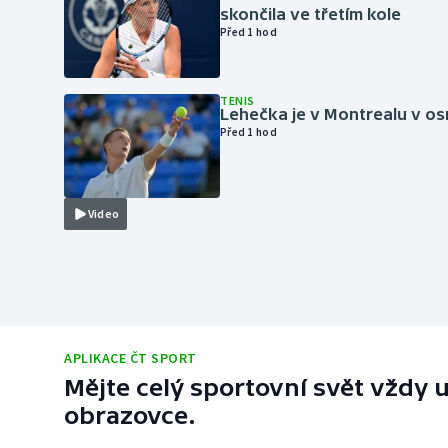
skončila ve třetím kole
Před 1 hod
TENIS
Lehečka je v Montrealu v os
Před 1 hod
Video
APLIKACE ČT SPORT
Mějte celý sportovní svět vždy u
obrazovce.