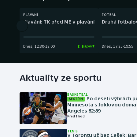
Curling
PLAVÁNÍ
FOTBAL
Dostihy
Plavání: TK před ME v plavání
Druhá fotbalov
Florbal
Futsal
Dnes
,
12:30
-
13:00
Dnes
,
17:35
-
19:55
Golf
Gymnastika
Aktuality ze sportu
BASKETBAL
Po deseti výhrách p
SESTŘIH
Minnesota s Joklovou doma
Angeles 82:89
Před 1 hod
TENIS
V Torontu už bez Češek: Ba