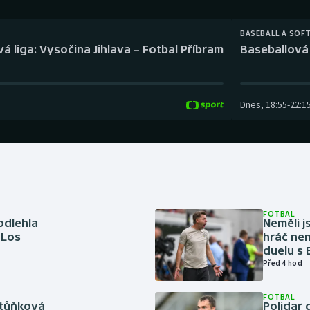
Moderní pětiboj
Triatlon
BASEBALL A SOF
Motorsport
Veslování
á liga: Vysočina Jihlava – Fotbal Příbram
Baseballová 
Olympijské hry
Vodní slalom
Parasport
Volejbal
Dnes
,
18:55
-
22:1
Plavání
Ostatní
Plážový volejbal
FOTBAL
odlehla
Neměli j
 Los
hráč nem
duelu s
Před 4 hod
FOTBAL
rtůňková
Polidar 