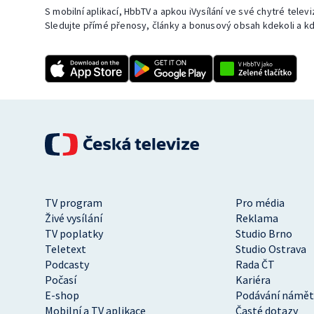
S mobilní aplikací, HbbTV a apkou iVysílání ve své chytré telev
Sledujte přímé přenosy, články a bonusový obsah kdekoli a kd
TV program
Pro média
Živé vysílání
Reklama
TV poplatky
Studio Brno
Teletext
Studio Ostrava
Podcasty
Rada ČT
Počasí
Kariéra
E-shop
Podávání námět
Mobilní a TV aplikace
Časté dotazy