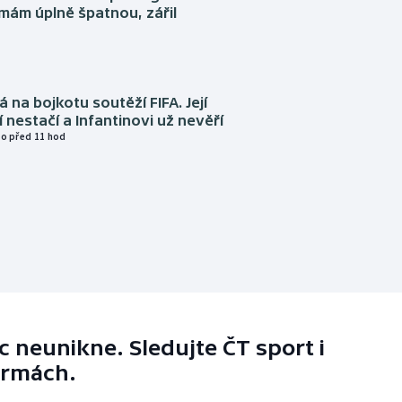
emám úplně špatnou, zářil
á na bojkotu soutěží FIFA. Její
í nestačí a Infantinovi už nevěří
o před 11 hod
 neunikne. Sledujte ČT sport i
ormách.