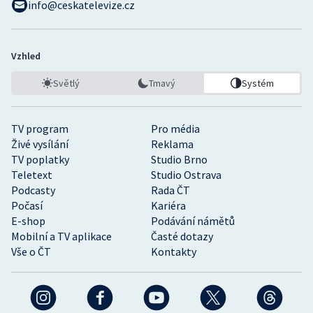
info@ceskatelevize.cz
Vzhled
Světlý
Tmavý
Systém
TV program
Pro média
Živé vysílání
Reklama
TV poplatky
Studio Brno
Teletext
Studio Ostrava
Podcasty
Rada ČT
Počasí
Kariéra
E-shop
Podávání námětů
Mobilní a TV aplikace
Časté dotazy
Vše o ČT
Kontakty