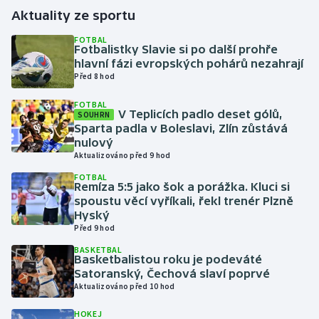
Aktuality ze sportu
Gymnastika
FOTBAL
Fotbalistky Slavie si po další prohře
hlavní fázi evropských pohárů nezahrají
Házená
Před 8 hod
Jezdectví
FOTBAL
V Teplicích padlo deset gólů,
SOUHRN
Sparta padla v Boleslavi, Zlín zůstává
Judo
nulový
Aktualizováno před 9 hod
Krasobruslení
FOTBAL
Remíza 5:5 jako šok a porážka. Kluci si
spoustu věcí vyříkali, řekl trenér Plzně
Lezení
Hyský
Před 9 hod
Lyže a snowboard
BASKETBAL
Basketbalistou roku je podeváté
Moderní pětiboj
Satoranský, Čechová slaví poprvé
Aktualizováno před 10 hod
Motorsport
HOKEJ