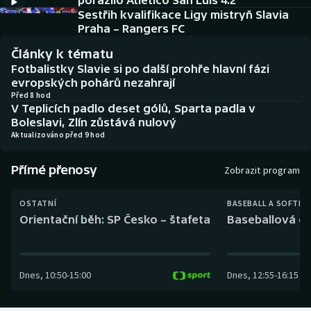
porazilo Atlético San Luis 4:2
Baseball a softbal
Soutěže
Sestřih kvalifikace Ligy mistryň Slavia
Praha – Rangers FC
Basketbal
Historické návraty
Články k tématu
Fotbalistky Slavie si po další prohře hlavní fázi
Biatlon
Aplikace ČT sport
evropských pohárů nezahrají
Před 8 hod
V Teplicích padlo deset gólů, Sparta padla v
Boby a skeleton
AZ kvíz
Boleslavi, Zlín zůstává nulový
Aktualizováno před 9 hod
Box
Přímé přenosy
Zobrazit program
Curling
OSTATNÍ
BASEBALL A SOFTBA
Dostihy
Orientační běh: SP Česko – štafeta
Baseballová ex
Florbal
Dnes
,
10:50
-
15:00
Dnes
,
12:55
-
16:15
Futsal
Golf