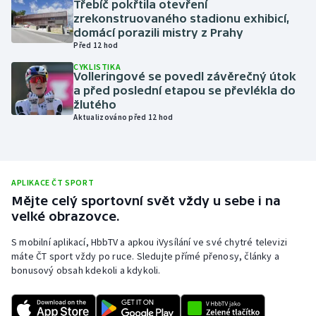
Třebíč pokřtila otevření
zrekonstruovaného stadionu exhibicí,
Olympijské hry
domácí porazili mistry z Prahy
Před 12 hod
Parasport
CYKLISTIKA
Volleringové se povedl závěrečný útok
Plavání
a před poslední etapou se převlékla do
žlutého
Aktualizováno před 12 hod
Plážový volejbal
Ragby
APLIKACE ČT SPORT
Rychlobruslení
Mějte celý sportovní svět vždy u sebe i na
velké obrazovce.
Rychlostní kanoistika
S mobilní aplikací, HbbTV a apkou iVysílání ve své chytré televizi
máte ČT sport vždy po ruce. Sledujte přímé přenosy, články a
Short track
bonusový obsah kdekoli a kdykoli.
Sportovní střelba