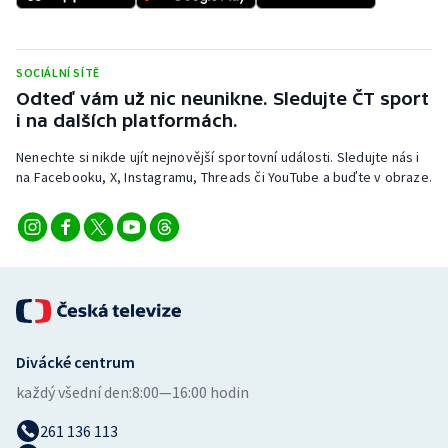
Stolní tenis
Triatlon
SOCIÁLNÍ SÍTĚ
Odteď vám už nic neunikne. Sledujte ČT sport
Veslování
i na dalších platformách.
Vodní slalom
Nenechte si nikde ujít nejnovější sportovní události. Sledujte nás i
na Facebooku, X, Instagramu, Threads či YouTube a buďte v obraze.
Volejbal
Ostatní
Divácké centrum
každý všední den:
8:00—16:00 hodin
261 136 113