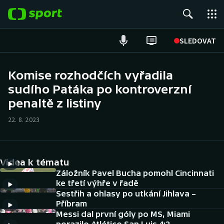
POPULÁRNÍ
SLEDOVAT
Fotbal
Komise rozhodčích vyřadila
sudího Patáka po kontroverzní
Hokej
penaltě z listiny
Tenis
22. 8. 2023
Atletika
Cyklistika
Videa k tématu
Záložník Pavel Bucha pomohl Cincinnati
DALŠÍ SPORTY
ke třetí výhře v řadě
Sestřih a ohlasy po utkání Jihlava –
Příbram
Americký fotbal
NEPŘEHLÉDNĚTE
Messi dal první góly po MS, Miami