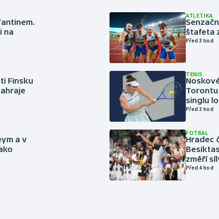
ATLETIKA
nfantinem.
Senzačn
i na
štafeta 
Před 3 hod
TENIS
ti Finsku
Noskové 
zahraje
Torontu 
singlu lo
Před 3 hod
FOTBAL
eym a v
Hradec č
jako
Besiktas
změří sí
Před 4 hod