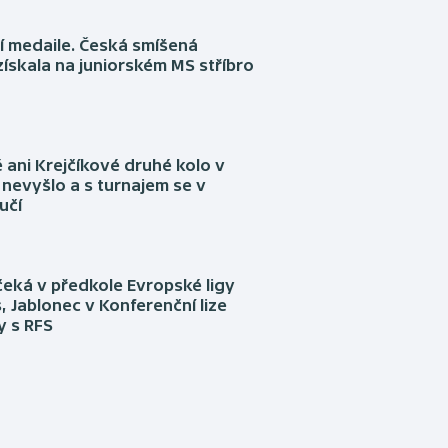
í medaile. Česká smíšená
získala na juniorském MS stříbro
ani Krejčíkové druhé kolo v
nevyšlo a s turnajem se v
učí
eká v předkole Evropské ligy
, Jablonec v Konferenční lize
ly s RFS