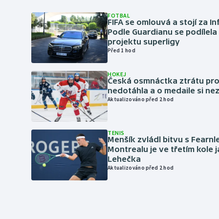
FOTBAL
FIFA se omlouvá a stojí za I
Podle Guardianu se podílela 
projektu superligy
Před 1 hod
HOKEJ
Česká osmnáctka ztrátu pro
nedotáhla a o medaile si ne
Aktualizováno před 2 hod
TENIS
Menšík zvládl bitvu s Fearnl
Montrealu je ve třetím kole 
Lehečka
Aktualizováno před 2 hod