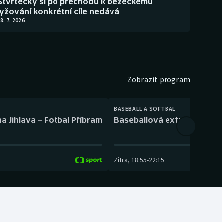
Štvrtecký si po přechodu k běžeckému
lyžování konkrétní cíle nedává
8. 7. 2026
Zobrazit program
BASEBALL A SOFTBAL
a Jihlava – Fotbal Příbram
Baseballová extraliga: Tře
Zítra
,
18:55
-
22:15