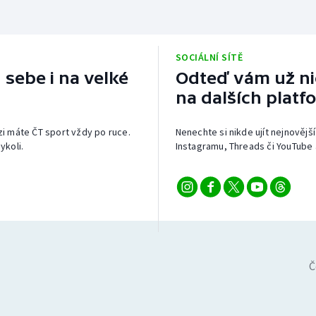
SOCIÁLNÍ SÍTĚ
 sebe i na velké
Odteď vám už nic
na dalších platf
izi máte ČT sport vždy po ruce.
Nenechte si nikde ujít nejnovější
ykoli.
Instagramu, Threads či YouTube 
Č