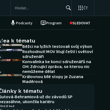
ČT
Podcasty
Program
SLEDOVAT
NEPŘEHLÉDNĚTE
Soutěže
idea k tématu
Běžci na lyžích testovali svůj výkon
Historické návraty
Rozhodnutí MOV litují čeští i světoví
sdruženáři
Aplikace ČT sport
Konvalinka ke konci sdruženářů na
OH: Zdrcující zpráva, se kterou nic
AZ kvíz
nemůžeme dělat
Královnou bílé stopy je Zuzana
Maděrová
Články k tématu
Gutová-Behramiová už do závodů SP
nezasáhne, ukončila kariéru
Před 15 hod