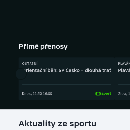
Curling
Dostihy
Florbal
Futsal
Přímé přenosy
Golf
OSTATNÍ
PLAVÁ
Orientační běh: SP Česko – dlouhá trať
Plavá
Gymnastika
Dnes
,
11:50
-
16:00
Zítra
,
Aktuality ze sportu