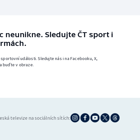
 neunikne. Sledujte ČT sport i
ormách.
 sportovní události. Sledujte nás i na Facebooku, X,
a buďte v obraze.
eská televize na sociálních sítích: