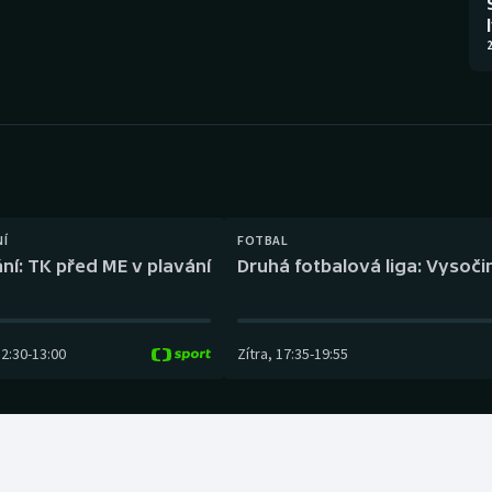
Moderní pětiboj
Triatlon
2
Motorsport
Veslování
Olympijské hry
Vodní slalom
Parasport
Volejbal
Plavání
Ostatní
NÍ
FOTBAL
ní: TK před ME v plavání
Druhá fotbalová liga: Vysočin
Plážový volejbal
12:30
-
13:00
Zítra
,
17:35
-
19:55