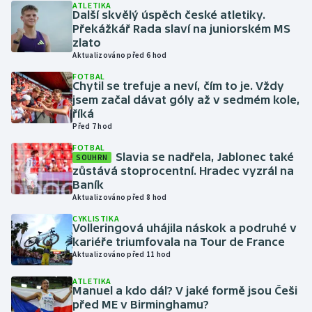
ATLETIKA
Další skvělý úspěch české atletiky.
Překážkář Rada slaví na juniorském MS
Gymnastika
zlato
Aktualizováno před 6 hod
Házená
FOTBAL
Chytil se trefuje a neví, čím to je. Vždy
Jezdectví
jsem začal dávat góly až v sedmém kole,
říká
Před 7 hod
Judo
FOTBAL
Slavia se nadřela, Jablonec také
SOUHRN
Krasobruslení
zůstává stoprocentní. Hradec vyzrál na
Baník
Aktualizováno před 8 hod
Lezení
CYKLISTIKA
Volleringová uhájila náskok a podruhé v
Lyže a snowboard
kariéře triumfovala na Tour de France
Aktualizováno před 11 hod
Moderní pětiboj
ATLETIKA
Manuel a kdo dál? V jaké formě jsou Češi
Motorsport
před ME v Birminghamu?