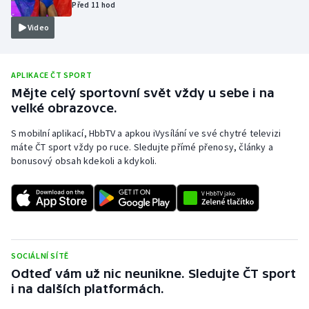
Před 11 hod
Olympijské hry
Video
Parasport
APLIKACE ČT SPORT
Plavání
Mějte celý sportovní svět vždy u sebe i na
velké obrazovce.
Plážový volejbal
S mobilní aplikací, HbbTV a apkou iVysílání ve své chytré televizi
máte ČT sport vždy po ruce. Sledujte přímé přenosy, články a
Ragby
bonusový obsah kdekoli a kdykoli.
Rychlobruslení
Rychlostní kanoistika
Short track
SOCIÁLNÍ SÍTĚ
Odteď vám už nic neunikne. Sledujte ČT sport
Sportovní střelba
i na dalších platformách.