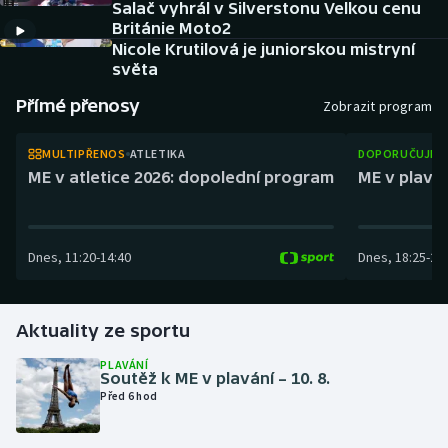
Salač vyhrál v Silverstonu Velkou cenu
Baseball a softbal
Soutěže
Británie Moto2
Nicole Krutilová je juniorskou mistryní
Basketbal
Historické návraty
světa
Přímé přenosy
Zobrazit program
Biatlon
Aplikace ČT sport
MULTIPŘENOS
ATLETIKA
DOPORUČUJEM
Boby a skeleton
AZ kvíz
ME v atletice 2026: dopolední program
ME v plaván
Box
Curling
Dnes
,
11:20
-
14:40
Dnes
,
18:25
-
21
Dostihy
Aktuality ze sportu
Florbal
PLAVÁNÍ
Soutěž k ME v plavání – 10. 8.
Futsal
Před 6 hod
Golf