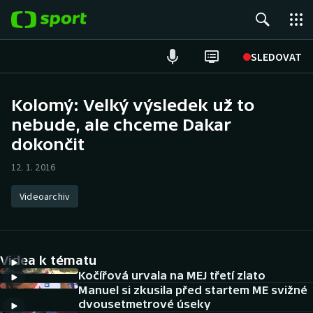
POPULÁRNÍ
SLEDOVAT
Fotbal
Kolomý: Velký výsledek už to
nebude, ale chceme Dakar
Hokej
dokončit
Tenis
12. 1. 2016
Atletika
Videoarchiv
Cyklistika
DALŠÍ SPORTY
Videa k tématu
Kočířová urvala na MEJ třetí zlato
Americký fotbal
NEPŘEHLÉDNĚTE
Manuel si zkusila před startem ME svižné
dvousetmetrové úseky