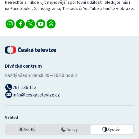
Nenechte si nikde ujít nejnovější sportovní události. Sledujte nás i
Stolní tenis
na Facebooku, X, Instagramu, Threads či YouTube a buďte v obraze.
Triatlon
Veslování
Vodní slalom
Volejbal
Divácké centrum
každý všední den:
8:00—16:00 hodin
Ostatní
261 136 113
info@ceskatelevize.cz
Vzhled
Světlý
Tmavý
Systém