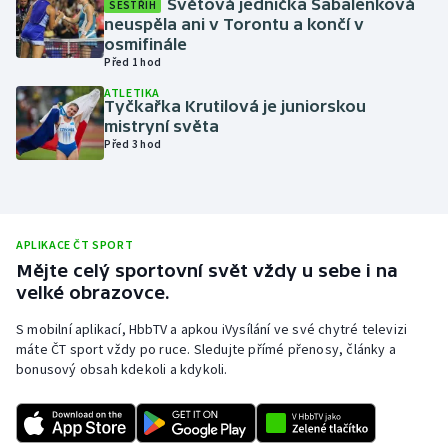
Světová jednička Sabalenková
SESTŘIH
neuspěla ani v Torontu a končí v
Olympijské hry
osmifinále
Před 1 hod
Parasport
ATLETIKA
Tyčkařka Krutilová je juniorskou
Plavání
mistryní světa
Před 3 hod
Plážový volejbal
Ragby
APLIKACE ČT SPORT
Rychlobruslení
Mějte celý sportovní svět vždy u sebe i na
velké obrazovce.
Rychlostní kanoistika
S mobilní aplikací, HbbTV a apkou iVysílání ve své chytré televizi
máte ČT sport vždy po ruce. Sledujte přímé přenosy, články a
Short track
bonusový obsah kdekoli a kdykoli.
Sportovní střelba