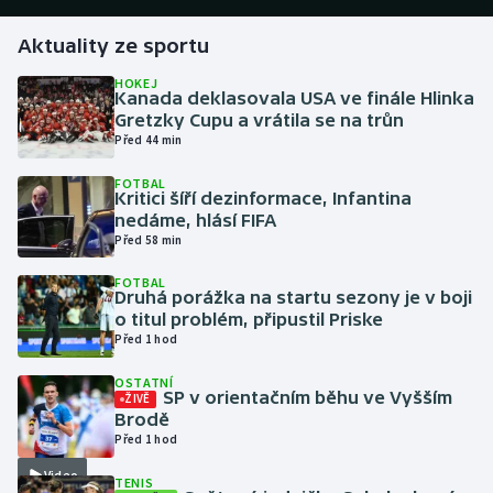
Aktuality ze sportu
Gymnastika
HOKEJ
Kanada deklasovala USA ve finále Hlinka
Házená
Gretzky Cupu a vrátila se na trůn
Před 44 min
Jezdectví
FOTBAL
Kritici šíří dezinformace, Infantina
Judo
nedáme, hlásí FIFA
Před 58 min
Krasobruslení
FOTBAL
Druhá porážka na startu sezony je v boji
Lezení
o titul problém, připustil Priske
Před 1 hod
Lyže a snowboard
OSTATNÍ
SP v orientačním běhu ve Vyšším
ŽIVĚ
Moderní pětiboj
Brodě
Před 1 hod
Motorsport
Video
TENIS