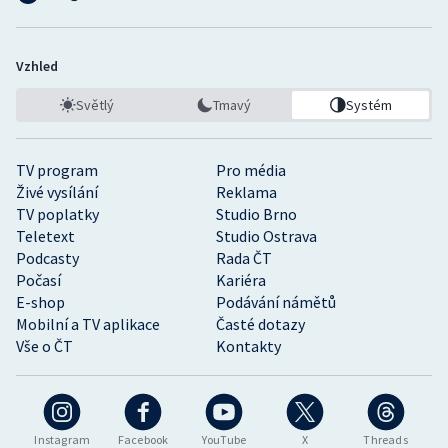
Vzhled
Světlý
Tmavý
Systém
TV program
Pro média
Živé vysílání
Reklama
TV poplatky
Studio Brno
Teletext
Studio Ostrava
Podcasty
Rada ČT
Počasí
Kariéra
E-shop
Podávání námětů
Mobilní a TV aplikace
Časté dotazy
Vše o ČT
Kontakty
Instagram
Facebook
YouTube
X
Threads