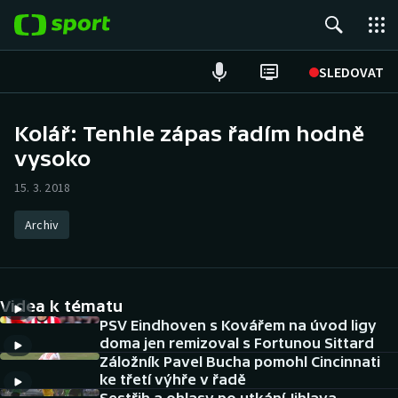
POPULÁRNÍ
SLEDOVAT
Fotbal
Kolář: Tenhle zápas řadím hodně
vysoko
Hokej
15. 3. 2018
Tenis
Archiv
Atletika
Cyklistika
Videa k tématu
DALŠÍ SPORTY
PSV Eindhoven s Kovářem na úvod ligy
doma jen remizoval s Fortunou Sittard
Záložník Pavel Bucha pomohl Cincinnati
Americký fotbal
NEPŘEHLÉDNĚTE
ke třetí výhře v řadě