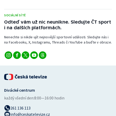
Stolní tenis
SOCIÁLNÍ SÍTĚ
Triatlon
Odteď vám už nic neunikne. Sledujte ČT sport
i na dalších platformách.
Veslování
Nenechte si nikde ujít nejnovější sportovní události. Sledujte nás i
Vodní slalom
na Facebooku, X, Instagramu, Threads či YouTube a buďte v obraze.
Volejbal
Ostatní
Divácké centrum
každý všední den:
8:00—16:00 hodin
261 136 113
info@ceskatelevize.cz