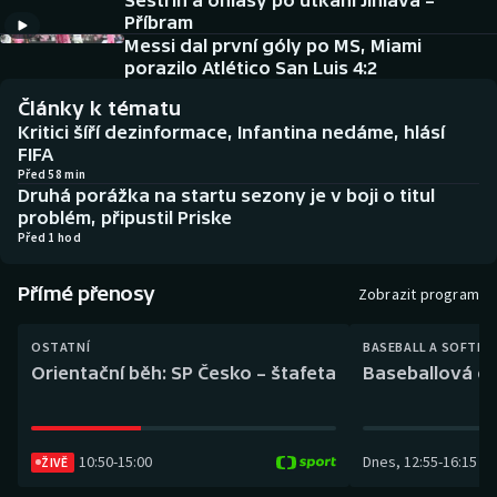
Sestřih a ohlasy po utkání Jihlava –
Baseball a softbal
Soutěže
Příbram
Messi dal první góly po MS, Miami
Basketbal
Historické návraty
porazilo Atlético San Luis 4:2
Články k tématu
Biatlon
Aplikace ČT sport
Kritici šíří dezinformace, Infantina nedáme, hlásí
FIFA
Boby a skeleton
AZ kvíz
Před 58 min
Druhá porážka na startu sezony je v boji o titul
problém, připustil Priske
Box
Před 1 hod
Curling
Přímé přenosy
Zobrazit program
Dostihy
OSTATNÍ
BASEBALL A SOFTBA
Orientační běh: SP Česko – štafeta
Baseballová ex
Florbal
Futsal
10:50
-
15:00
Dnes
,
12:55
-
16:15
ŽIVĚ
Golf