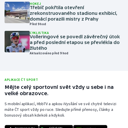
HOKEJ
Třebíč pokřtila otevření
Olympijské hry
zrekonstruovaného stadionu exhibicí,
domácí porazili mistry z Prahy
Parasport
Před 9 hod
CYKLISTIKA
Plavání
Volleringové se povedl závěrečný útok
a před poslední etapou se převlékla do
žlutého
Plážový volejbal
Aktualizováno před 9 hod
Ragby
Rychlobruslení
APLIKACE ČT SPORT
Mějte celý sportovní svět vždy u sebe i na
Rychlostní kanoistika
velké obrazovce.
S mobilní aplikací, HbbTV a apkou iVysílání ve své chytré televizi
Short track
máte ČT sport vždy po ruce. Sledujte přímé přenosy, články a
bonusový obsah kdekoli a kdykoli.
Sportovní střelba