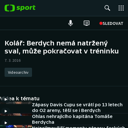
POPULÁRNÍ
SLEDOVAT
Fotbal
Kolář: Berdych nemá natržený
sval, může pokračovat v tréninku
Hokej
7. 3. 2016
Tenis
Videoarchiv
Atletika
Cyklistika
Videa k tématu
DALŠÍ SPORTY
Zápasy Davis Cupu se vrátí po 13 letech
do O2 areny, těší se i Berdych
Ohlas nehrajícího kapitána Tomáše
Americký fotbal
NEPŘEHLÉDNĚTE
Berdycha