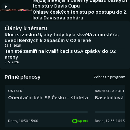
Nejzajímavější momenty zápasu českých
Baseball a softbal
Soutěže
tenistů v Davis Cupu
Ohlasy českých tenistů po postupu do 2.
Basketbal
Historické návraty
kola Davisova poháru
Články k tématu
Biatlon
Aplikace ČT sport
Kluci si zaslouží, aby tady byla skvělá atmosféra,
uvedl Berdych k zápasům v O2 areně
Boby a skeleton
AZ kvíz
28. 5. 2026
Tenisté zamíří na kvalifikaci s USA zpátky do O2
areny
Box
5. 5. 2026
Curling
Přímé přenosy
Zobrazit program
Dostihy
OSTATNÍ
BASEBALL A SOFTBA
Orientační běh: SP Česko – štafeta
Baseballová ex
Florbal
Futsal
Dnes
,
10:50
-
15:00
Dnes
,
12:55
-
16:15
Golf