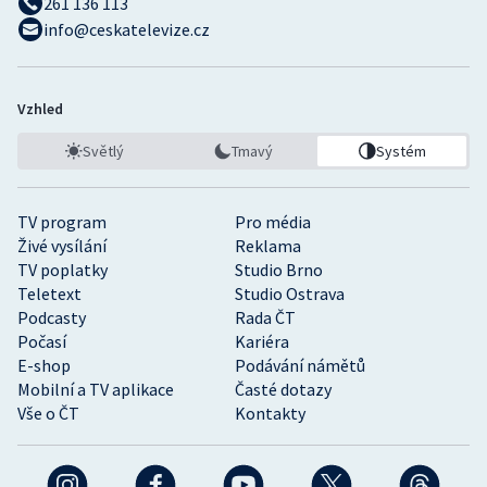
261 136 113
info@ceskatelevize.cz
Vzhled
Světlý
Tmavý
Systém
TV program
Pro média
Živé vysílání
Reklama
TV poplatky
Studio Brno
Teletext
Studio Ostrava
Podcasty
Rada ČT
Počasí
Kariéra
E-shop
Podávání námětů
Mobilní a TV aplikace
Časté dotazy
Vše o ČT
Kontakty