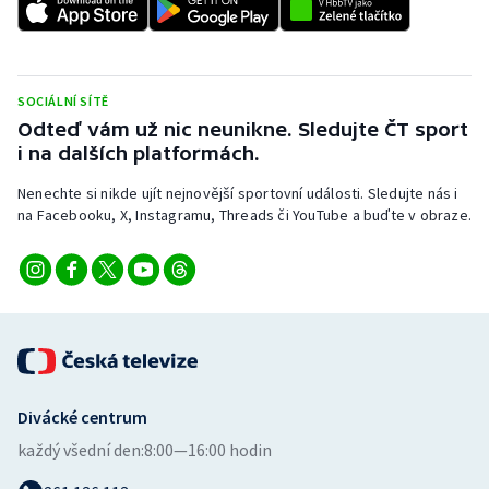
Stolní tenis
Triatlon
SOCIÁLNÍ SÍTĚ
Veslování
Odteď vám už nic neunikne. Sledujte ČT sport
i na dalších platformách.
Vodní slalom
Nenechte si nikde ujít nejnovější sportovní události. Sledujte nás i
na Facebooku, X, Instagramu, Threads či YouTube a buďte v obraze.
Volejbal
Ostatní
Divácké centrum
každý všední den:
8:00—16:00 hodin