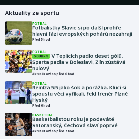
Aktuality ze sportu
Gymnastika
FOTBAL
Fotbalistky Slavie si po další prohře
Házená
hlavní fázi evropských pohárů nezahrají
Před 5 hod
Jezdectví
FOTBAL
V Teplicích padlo deset gólů,
SOUHRN
Judo
Sparta padla v Boleslavi, Zlín zůstává
nulový
Krasobruslení
Aktualizováno před 6 hod
FOTBAL
Remíza 5:5 jako šok a porážka. Kluci si
Lezení
spoustu věcí vyříkali, řekl trenér Plzně
Hyský
Lyže a snowboard
Před 6 hod
BASKETBAL
Moderní pětiboj
Basketbalistou roku je podeváté
Satoranský, Čechová slaví poprvé
Aktualizováno před 7 hod
Motorsport