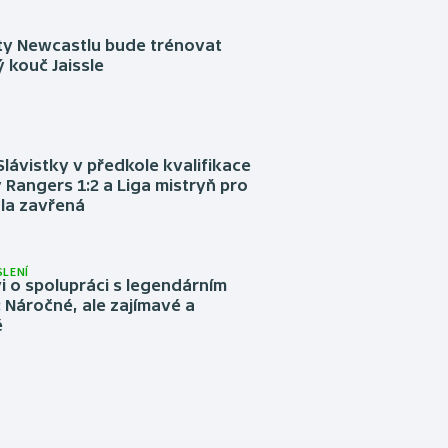
sty Newcastlu bude trénovat
 kouč Jaissle
Slávistky v předkole kvalifikace
 Rangers 1:2 a Liga mistryň pro
la zavřená
LENÍ
 o spolupráci s legendárním
Náročné, ale zajímavé a
é