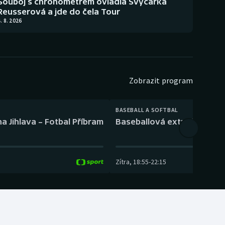
Souboj s chronometrem ovládla Švýcarka
Reusserová a jde do čela Tour
. 8. 2026
Zobrazit program
BASEBALL A SOFTBAL
a Jihlava – Fotbal Příbram
Baseballová extraliga: Tře
Zítra
,
18:55
-
22:15