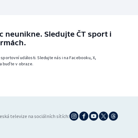
 neunikne. Sledujte ČT sport i
ormách.
 sportovní události. Sledujte nás i na Facebooku, X,
a buďte v obraze.
eská televize na sociálních sítích: