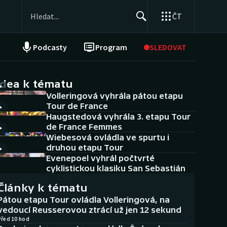
ČT
Podcasty
Program
SLEDOVAT
NEPŘEHLÉDNĚTE
Soutěže
idea k tématu
Volleringová vyhrála pátou etapu
Historické návraty
Tour de France
Haugstedová vyhrála 3. etapu Tour
Aplikace ČT sport
de France Femmes
Wiebesová ovládla ve spurtu i
AZ kvíz
druhou etapu Tour
Evenepoel vyhrál počtvrté
cyklistickou klasiku San Sebastián
Články k tématu
Pátou etapu Tour ovládla Volleringová, na
vedoucí Reusserovou ztrácí už jen 12 sekund
Před 10 hod