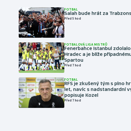
FOTBAL
Salah bude hrát za Trabzon
Před 5 hod
FOTBALOVÁ LIGA MISTRŮ
Fenerbahce Istanbul zdolalo
Hradec a je blíže případném
Spartou
Před 7 hod
FOTBAL
RFS je zkušený tým s plno hr
let, navíc s nadstandardní 
popisuje Kozel
Před 7 hod