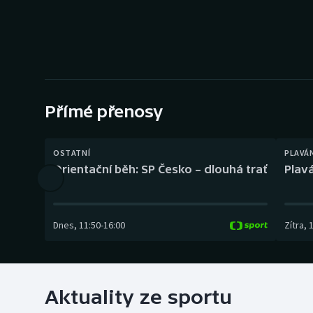
Curling
Dostihy
Florbal
Futsal
Přímé přenosy
Golf
OSTATNÍ
PLAVÁ
Orientační běh: SP Česko – dlouhá trať
Plavá
Gymnastika
Dnes
,
11:50
-
16:00
Zítra
,
Aktuality ze sportu