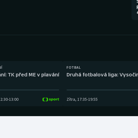
Moderní pětiboj
Triatlon
4
Motorsport
Veslování
Olympijské hry
Vodní slalom
Parasport
Volejbal
Plavání
Ostatní
NÍ
FOTBAL
ní: TK před ME v plavání
Druhá fotbalová liga: Vysočin
Plážový volejbal
12:30
-
13:00
Zítra
,
17:35
-
19:55