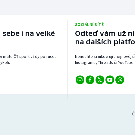
SOCIÁLNÍ SÍTĚ
 sebe i na velké
Odteď vám už nic
na dalších platf
izi máte ČT sport vždy po ruce.
Nenechte si nikde ujít nejnovější
ykoli.
Instagramu, Threads či YouTube 
Č