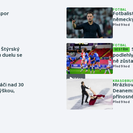
FOTBAL
spor
Fotbali
německý
Před 9 hod
FOTBAL
 Štýrský
SESTŘIH
u duelu se
podlehly
ně zůsta
Před 9 hod
Video
KRASOBRUS
áči nad 30
Mrázkovi
výškou,
Deanem: 
přínosn
Před 9 hod