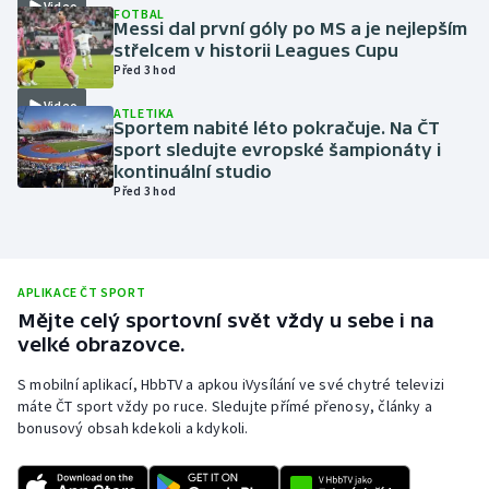
Video
FOTBAL
Messi dal první góly po MS a je nejlepším
Olympijské hry
střelcem v historii Leagues Cupu
Před 3 hod
Parasport
Video
ATLETIKA
Sportem nabité léto pokračuje. Na ČT
Plavání
sport sledujte evropské šampionáty i
kontinuální studio
Plážový volejbal
Před 3 hod
Ragby
Rychlobruslení
APLIKACE ČT SPORT
Mějte celý sportovní svět vždy u sebe i na
velké obrazovce.
Rychlostní kanoistika
S mobilní aplikací, HbbTV a apkou iVysílání ve své chytré televizi
Short track
máte ČT sport vždy po ruce. Sledujte přímé přenosy, články a
bonusový obsah kdekoli a kdykoli.
Sportovní střelba