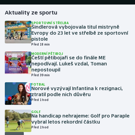
Aktuality ze sportu
Gymnastika
SPORTOVNÍ STŘELBA
Šindlerová vybojovala titul mistryně
Házená
Evropy do 23 let ve střelbě ze sportovní
pistole
Jezdectví
Před 18 min
MODERNÍ PĚTIBOJ
Judo
Čeští pětibojaři se do finále ME
nepodívají. Lukeš vzdal, Toman
nepostoupil
Krasobruslení
Před 39 min
FOTBAL
Lezení
Norové vyzývají Infantina k rezignaci,
ztratil podle nich důvěru
Lyže a snowboard
Před 1 hod
GOLF
Moderní pětiboj
Na handicap nehrajeme: Golf pro Paraple
vybral letos rekordní částku
Před 2 hod
Motorsport