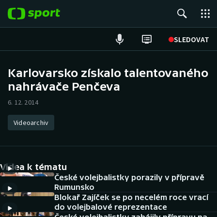
POPULÁRNÍ
SLEDOVAT
Fotbal
Karlovarsko získalo talentovaného
nahrávače Penčeva
Hokej
6. 12. 2014
Tenis
Videoarchiv
Atletika
Cyklistika
Videa k tématu
DALŠÍ SPORTY
České volejbalistky porazily v přípravě
Rumunsko
Blokař Zajíček se po necelém roce vrací
Americký fotbal
NEPŘEHLÉDNĚTE
do volejbalové reprezentace