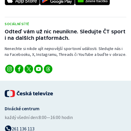
Stolní tenis
Triatlon
SOCIÁLNÍ SÍTĚ
Odteď vám už nic neunikne. Sledujte ČT sport
Veslování
i na dalších platformách.
Vodní slalom
Nenechte si nikde ujít nejnovější sportovní události. Sledujte nás i
na Facebooku, X, Instagramu, Threads či YouTube a buďte v obraze.
Volejbal
Ostatní
Divácké centrum
každý všední den:
8:00—16:00 hodin
261 136 113