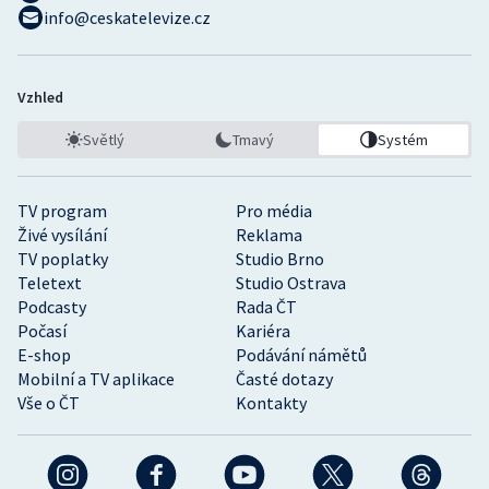
info@ceskatelevize.cz
Vzhled
Světlý
Tmavý
Systém
TV program
Pro média
Živé vysílání
Reklama
TV poplatky
Studio Brno
Teletext
Studio Ostrava
Podcasty
Rada ČT
Počasí
Kariéra
E-shop
Podávání námětů
Mobilní a TV aplikace
Časté dotazy
Vše o ČT
Kontakty