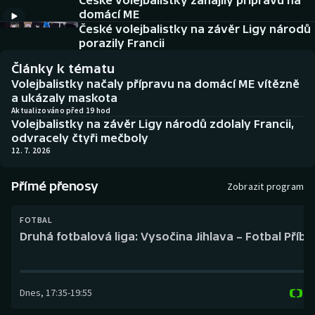
České volejbalistky zahájily přípravu na
Baseball a softbal
Soutěže
domácí ME
České volejbalistky na závěr Ligy národů
Basketbal
Historické návraty
porazily Francii
Články k tématu
Biatlon
Aplikace ČT sport
Volejbalistky načaly přípravu na domácí ME vítězně
a ukázaly maskota
Boby a skeleton
AZ kvíz
Aktualizováno před 19 hod
Volejbalistky na závěr Ligy národů zdolaly Francii,
odvracely čtyři mečboly
Box
12. 7. 2026
Curling
Přímé přenosy
Zobrazit program
Dostihy
FOTBAL
Druhá fotbalová liga: Vysočina Jihlava – Fotbal Příb
Florbal
Futsal
Dnes
,
17:35
-
19:55
Golf