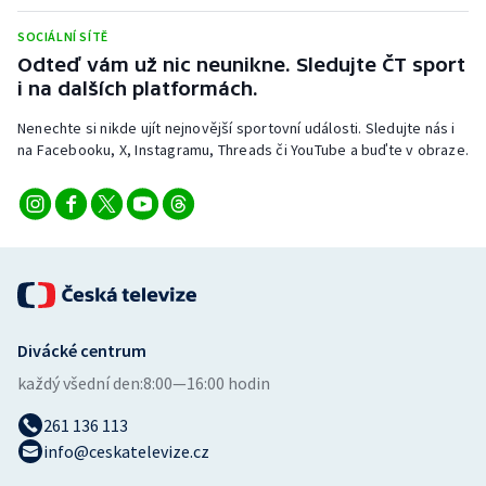
Stolní tenis
SOCIÁLNÍ SÍTĚ
Odteď vám už nic neunikne. Sledujte ČT sport
Triatlon
i na dalších platformách.
Veslování
Nenechte si nikde ujít nejnovější sportovní události. Sledujte nás i
na Facebooku, X, Instagramu, Threads či YouTube a buďte v obraze.
Vodní slalom
Volejbal
Ostatní
Divácké centrum
každý všední den:
8:00—16:00 hodin
261 136 113
info@ceskatelevize.cz