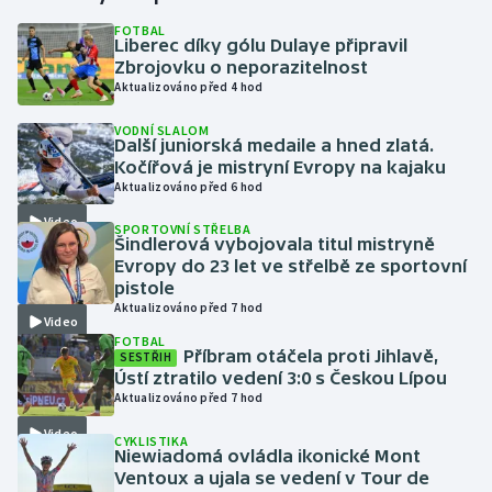
FOTBAL
Liberec díky gólu Dulaye připravil
Gymnastika
Zbrojovku o neporazitelnost
Aktualizováno před 4 hod
Házená
VODNÍ SLALOM
Další juniorská medaile a hned zlatá.
Jezdectví
Kočířová je mistryní Evropy na kajaku
Aktualizováno před 6 hod
Judo
Video
SPORTOVNÍ STŘELBA
Šindlerová vybojovala titul mistryně
Krasobruslení
Evropy do 23 let ve střelbě ze sportovní
pistole
Aktualizováno před 7 hod
Lezení
Video
FOTBAL
Příbram otáčela proti Jihlavě,
SESTŘIH
Lyže a snowboard
Ústí ztratilo vedení 3:0 s Českou Lípou
Aktualizováno před 7 hod
Moderní pětiboj
Video
CYKLISTIKA
Niewiadomá ovládla ikonické Mont
Motorsport
Ventoux a ujala se vedení v Tour de