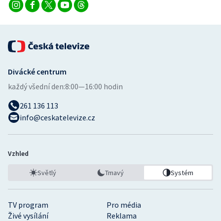
Stolní tenis
Triatlon
Veslování
Divácké centrum
Vodní slalom
každý všední den:
8:00—16:00 hodin
Volejbal
261 136 113
info@ceskatelevize.cz
Ostatní
Vzhled
Světlý
Tmavý
Systém
TV program
Pro média
Živé vysílání
Reklama