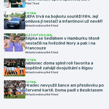
Před 7 hod
Gymnastika
FOTBAL
UEFA trvá na bojkotu soutěží FIFA. Její
omluva jí nestačí a Infantinovi už nevěří
Házená
Aktualizováno před 8 hod
Jezdectví
PLÁŽOVÝ VOLEJBAL
Šépka se Sedlákem v Hamburku těsně
nestačili na hvězdné Nory a pak i na
Judo
Francouze
Aktualizováno před 8 hod
Krasobruslení
FOTBAL
Jablonec doma splnil roli favorita a
úspěšně zahájil dvojutkání s Rigou
Lezení
Aktualizováno před 8 hod
Lyže a snowboard
FOTBAL
Hradec nevyužil šance ani přesilovku po
červené kartě. Doma padl s Besiktasem
Moderní pětiboj
Aktualizováno před 9 hod
Motorsport