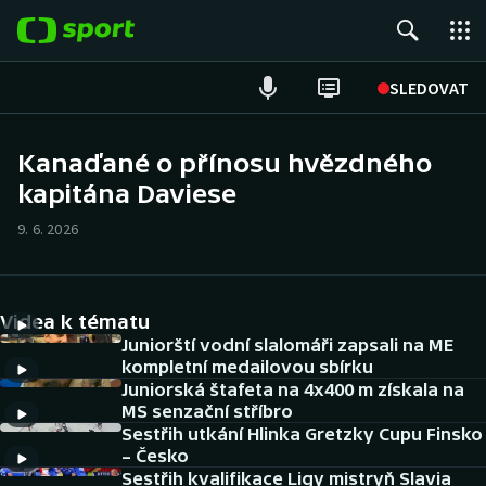
POPULÁRNÍ
SLEDOVAT
Fotbal
Kanaďané o přínosu hvězdného
kapitána Daviese
Hokej
9. 6. 2026
Tenis
Atletika
Videa k tématu
Cyklistika
Juniorští vodní slalomáři zapsali na ME
kompletní medailovou sbírku
Juniorská štafeta na 4x400 m získala na
DALŠÍ SPORTY
MS senzační stříbro
Sestřih utkání Hlinka Gretzky Cupu Finsko
Americký fotbal
NEPŘEHLÉDNĚTE
– Česko
Sestřih kvalifikace Ligy mistryň Slavia