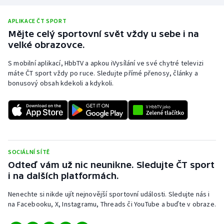
Olympijské hry
APLIKACE ČT SPORT
Mějte celý sportovní svět vždy u sebe i na
Parasport
velké obrazovce.
Plavání
S mobilní aplikací, HbbTV a apkou iVysílání ve své chytré televizi
máte ČT sport vždy po ruce. Sledujte přímé přenosy, články a
bonusový obsah kdekoli a kdykoli.
Plážový volejbal
Ragby
Rychlobruslení
SOCIÁLNÍ SÍTĚ
Rychlostní kanoistika
Odteď vám už nic neunikne. Sledujte ČT sport
i na dalších platformách.
Short track
Nenechte si nikde ujít nejnovější sportovní události. Sledujte nás i
na Facebooku, X, Instagramu, Threads či YouTube a buďte v obraze.
Sportovní střelba