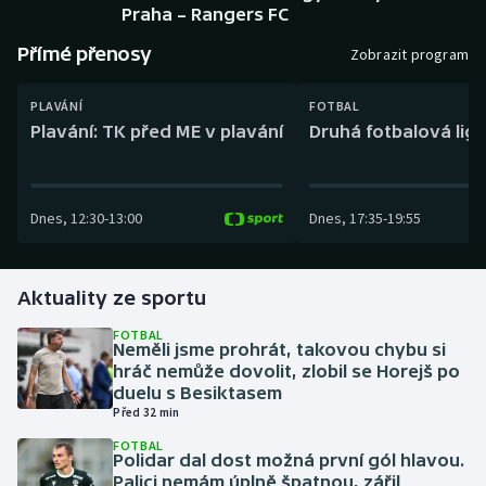
Baseball a softbal
Soutěže
Praha – Rangers FC
Přímé přenosy
Zobrazit program
Basketbal
Historické návraty
PLAVÁNÍ
FOTBAL
Biatlon
Aplikace ČT sport
Plavání: TK před ME v plavání
Druhá fotbalová liga
Boby a skeleton
AZ kvíz
Dnes
,
12:30
-
13:00
Dnes
,
17:35
-
19:55
Box
Curling
Aktuality ze sportu
Dostihy
FOTBAL
Neměli jsme prohrát, takovou chybu si
hráč nemůže dovolit, zlobil se Horejš po
Florbal
duelu s Besiktasem
Před 32 min
Futsal
FOTBAL
Polidar dal dost možná první gól hlavou.
Palici nemám úplně špatnou, zářil
Golf