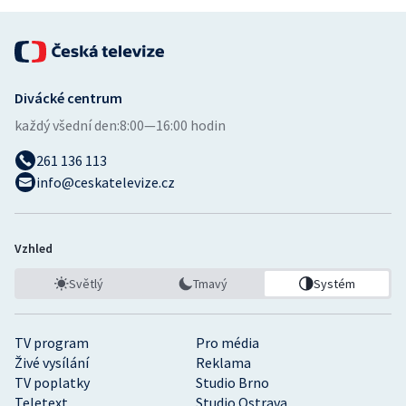
Stolní tenis
Triatlon
Divácké centrum
Veslování
každý všední den:
8:00—16:00 hodin
Vodní slalom
261 136 113
info@ceskatelevize.cz
Volejbal
Ostatní
Vzhled
Světlý
Tmavý
Systém
TV program
Pro média
Živé vysílání
Reklama
TV poplatky
Studio Brno
Teletext
Studio Ostrava