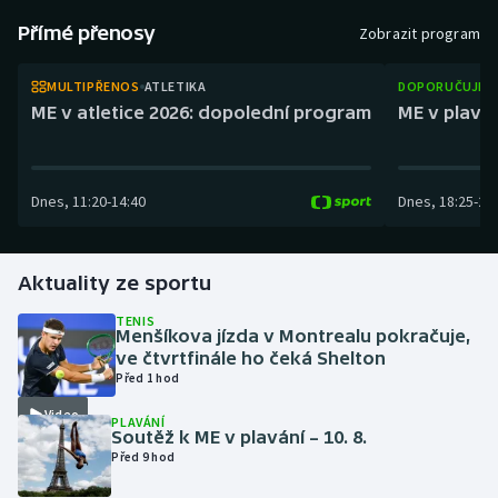
Atletika
Soutěže
Přímé přenosy
Zobrazit program
Baseball a softbal
Historické návraty
MULTIPŘENOS
ATLETIKA
DOPORUČUJEM
ME v atletice 2026: dopolední program
ME v plaván
Basketbal
Aplikace ČT sport
Biatlon
AZ kvíz
Dnes
,
11:20
-
14:40
Dnes
,
18:25
-
21
Boby a skeleton
Aktuality ze sportu
Box
TENIS
Curling
Menšíkova jízda v Montrealu pokračuje,
ve čtvrtfinále ho čeká Shelton
Před 1 hod
Cyklistika
Video
PLAVÁNÍ
Soutěž k ME v plavání – 10. 8.
Dostihy
Před 9 hod
Florbal