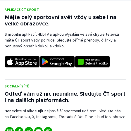
Moderní pětiboj
APLIKACE ČT SPORT
Mějte celý sportovní svět vždy u sebe i na
Motorsport
velké obrazovce.
S mobilní aplikací, HbbTV a apkou iVysílání ve své chytré televizi
Olympijské hry
máte ČT sport vždy po ruce. Sledujte přímé přenosy, články a
bonusový obsah kdekoli a kdykoli.
Parasport
Plavání
Plážový volejbal
SOCIÁLNÍ SÍTĚ
Ragby
Odteď vám už nic neunikne. Sledujte ČT sport
i na dalších platformách.
Rychlobruslení
Nenechte si nikde ujít nejnovější sportovní události. Sledujte nás i
na Facebooku, X, Instagramu, Threads či YouTube a buďte v obraze.
Rychlostní kanoistika