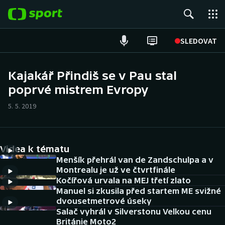
POPULÁRNÍ
SLEDOVAT
ME v atletice
Kajakář Přindiš se v Pau stal
poprvé mistrem Evropy
ME v plavání
5. 5. 2019
Fotbal
Hokej
Videa k tématu
Tenis
Menšík přehrál van de Zandschulpa a v
Montrealu je už ve čtvrtfinále
Kočířová urvala na MEJ třetí zlato
DALŠÍ SPORTY
Manuel si zkusila před startem ME svižné
dvousetmetrové úseky
Americký fotbal
NEPŘEHLÉDNĚTE
Salač vyhrál v Silverstonu Velkou cenu
Británie Moto2