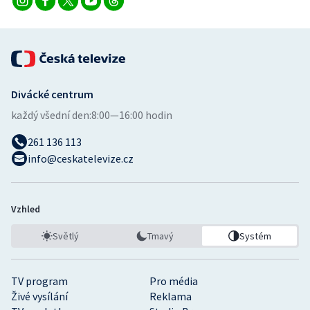
Short track
Sportovní střelba
Stolní tenis
Divácké centrum
Triatlon
každý všední den:
8:00—16:00 hodin
261 136 113
Veslování
info@ceskatelevize.cz
Vodní slalom
Volejbal
Vzhled
Světlý
Tmavý
Systém
Ostatní
TV program
Pro média
Živé vysílání
Reklama