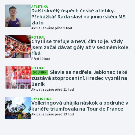
ATLETIKA
Další skvělý úspěch české atletiky.
Futsal
Překážkář Rada slaví na juniorském MS
zlato
Golf
Aktualizováno před 9 hod
FOTBAL
Chytil se trefuje a neví, čím to je. Vždy
Gymnastika
jsem začal dávat góly až v sedmém kole,
říká
Házená
Před 10 hod
FOTBAL
Jezdectví
Slavia se nadřela, Jablonec také
SOUHRN
zůstává stoprocentní. Hradec vyzrál na
Baník
Judo
Aktualizováno před 11 hod
CYKLISTIKA
Krasobruslení
Volleringová uhájila náskok a podruhé v
kariéře triumfovala na Tour de France
Lezení
Aktualizováno před 13 hod
Lyže a snowboard