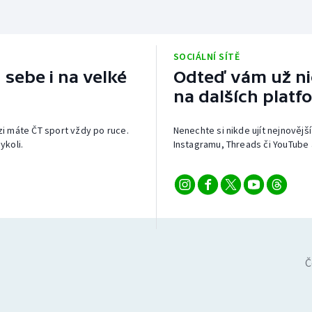
SOCIÁLNÍ SÍTĚ
 sebe i na velké
Odteď vám už nic
na dalších platf
izi máte ČT sport vždy po ruce.
Nenechte si nikde ujít nejnovější
ykoli.
Instagramu, Threads či YouTube 
Č