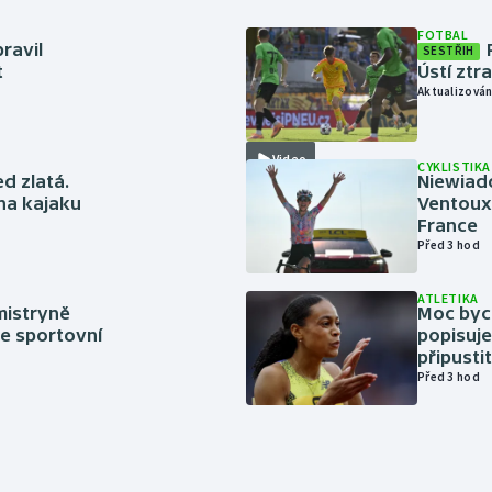
FOTBAL
ravil
SESTŘIH
t
Ústí ztr
Aktualizován
Video
CYKLISTIKA
ed zlatá.
Niewiad
 na kajaku
Ventoux 
France
Před 3 hod
ATLETIKA
mistryně
Moc bych
ze sportovní
popisuje
připustit
Před 3 hod