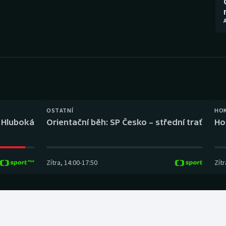
Moderní pětiboj
Triatlon
A
Motorsport
Veslování
Olympijské hry
Vodní slalom
Parasport
Volejbal
Plavání
Ostatní
OSTATNÍ
HO
l Hluboká
Orientační běh: SP Česko – střední trať
Ho
Plážový volejbal
Zítra
,
14:00
-
17:50
Zítr