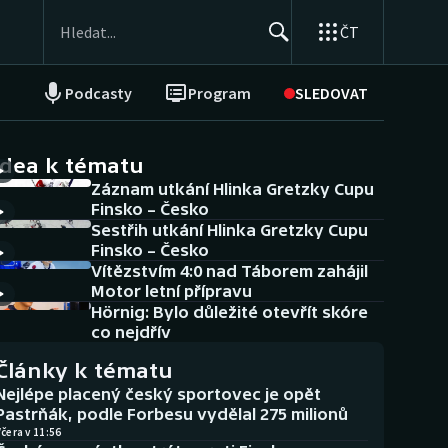
ČT
Podcasty
Program
SLEDOVAT
NEPŘEHLÉDNĚTE
Soutěže
idea k tématu
Záznam utkání Hlinka Gretzky Cupu
Historické návraty
Finsko – Česko
Sestřih utkání Hlinka Gretzky Cupu
Aplikace ČT sport
Finsko – Česko
Vítězstvím 4:0 nad Táborem zahájil
AZ kvíz
Motor letní přípravu
Hörnig: Bylo důležité otevřít skóre
co nejdřív
Články k tématu
Nejlépe placený český sportovec je opět
Pastrňák, podle Forbesu vydělal 275 milionů
čera v 11:56