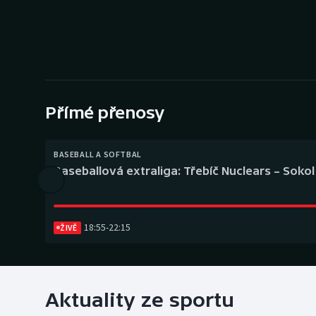
Curling
Dostihy
Florbal
Futsal
Přímé přenosy
Golf
BASEBALL A SOFTBAL
Baseballová extraliga: Třebíč Nuclears – Soko
Gymnastika
18:55
-
22:15
ŽIVĚ
Aktuality ze sportu