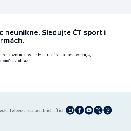
 neunikne. Sledujte ČT sport i
ormách.
 sportovní události. Sledujte nás i na Facebooku, X,
a buďte v obraze.
eská televize na sociálních sítích: