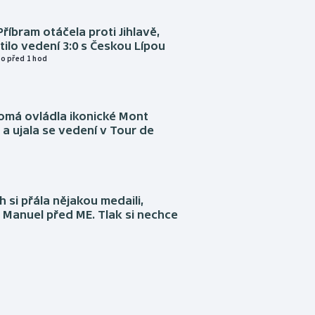
Příbram otáčela proti Jihlavě,
atilo vedení 3:0 s Českou Lípou
o před 1 hod
omá ovládla ikonické Mont
a ujala se vedení v Tour de
 si přála nějakou medaili,
 Manuel před ME. Tlak si nechce