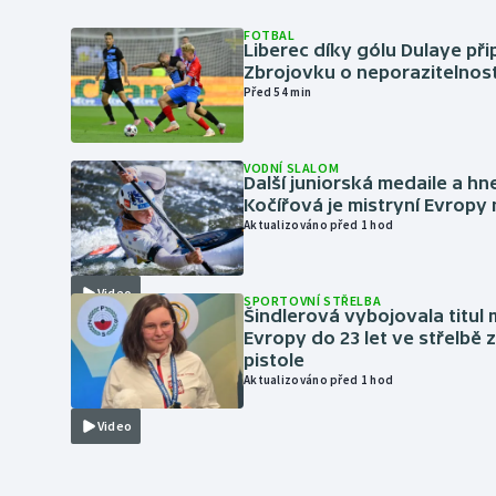
FOTBAL
Liberec díky gólu Dulaye přip
Zbrojovku o neporazitelnos
Před 54 min
VODNÍ SLALOM
Další juniorská medaile a hn
Kočířová je mistryní Evropy
Aktualizováno před 1 hod
Video
SPORTOVNÍ STŘELBA
Šindlerová vybojovala titul 
Evropy do 23 let ve střelbě 
pistole
Aktualizováno před 1 hod
Video