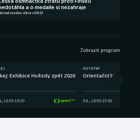
Česká osmnáctka ztrátu proti Finsku
nedotáhla a o medaile si nezahraje
ktualizováno včera v 09:23
Zobrazit program
KEJ
OSTATNÍ
kej: Exhibice Hvězdy zpět 2026
Orientační běh: SP Čes
a
,
16:55
-
19:30
9.8.
,
10:50
-
15:00