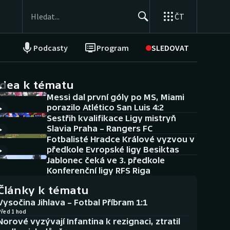
ČT
Podcasty
Program
SLEDOVAT
NEPŘEHLÉDNĚTE
Soutěže
idea k tématu
Messi dal první góly po MS, Miami
Historické návraty
porazilo Atlético San Luis 4:2
Sestřih kvalifikace Ligy mistryň
Aplikace ČT sport
Slavia Praha – Rangers FC
Fotbalisté Hradce Králové vyzvou v
AZ kvíz
předkole Evropské ligy Besiktas
Jablonec čeká ve 3. předkole
Konferenční ligy RFS Riga
Články k tématu
Vysočina Jihlava – Fotbal Příbram 1:1
Před 1 hod
Norové vyzývají Infantina k rezignaci, ztratil