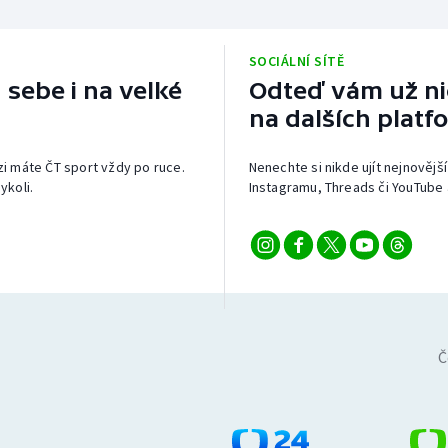
SOCIÁLNÍ SÍTĚ
 sebe i na velké
Odteď vám už nic
na dalších platf
izi máte ČT sport vždy po ruce.
Nenechte si nikde ujít nejnovější
ykoli.
Instagramu, Threads či YouTube 
Č