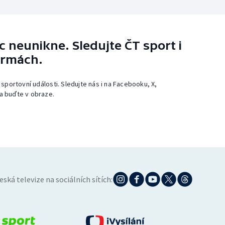
 neunikne. Sledujte ČT sport i
ormách.
 sportovní události. Sledujte nás i na Facebooku, X,
a buďte v obraze.
eská televize na sociálních sítích: