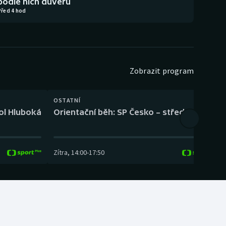
podle nich důvěru
Před 4 hod
Zobrazit program
OSTATNÍ
H
kol Hluboká
Orientační běh: SP Česko – střední trať
H
Zítra
,
14:00
-
17:50
Z