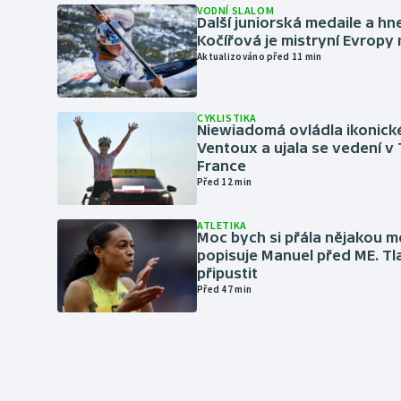
VODNÍ SLALOM
Další juniorská medaile a hn
Kočířová je mistryní Evropy
Aktualizováno před 11 min
CYKLISTIKA
Niewiadomá ovládla ikonick
Ventoux a ujala se vedení v
France
Před 12 min
ATLETIKA
Moc bych si přála nějakou me
popisuje Manuel před ME. Tl
připustit
Před 47 min