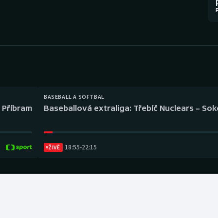
Moderní pětiboj
Triatlon
Motorsport
Veslování
Olympijské hry
Vodní slalom
Parasport
Volejbal
Plavání
Ostatní
BASEBALL A SOFTBAL
l Příbram
Baseballová extraliga: Třebíč Nuclears – So
Plážový volejbal
18:55
-
22:15
ŽIVĚ