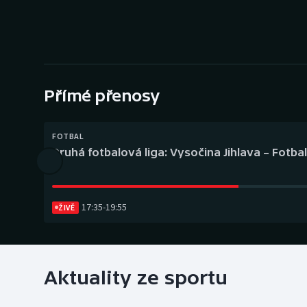
Curling
Dostihy
Florbal
Přímé přenosy
Futsal
Golf
FOTBAL
Druhá fotbalová liga: Vysočina Jihlava – Fotba
Gymnastika
17:35
-
19:55
ŽIVĚ
Aktuality ze sportu