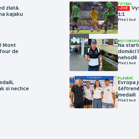
FOTBAL
ed zlatá.
Vys
ŽIVĚ
 na kajaku
1:1
Před 1 hod
Video
MOTORSP
é Mont
Na start
 Tour de
domácí l
nehodě
Před 1 hod
PLAVÁNÍ
daili,
Evropa j
ak si nechce
šéftrené
medaili
Před 3 hod