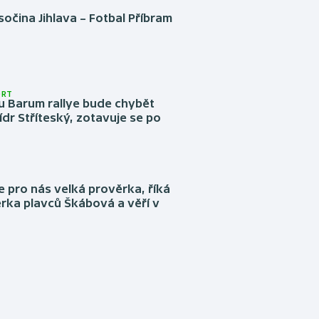
očina Jihlava – Fotbal Příbram
ORT
u Barum rallye bude chybět
ídr Stříteský, zotavuje se po
e pro nás velká prověrka, říká
rka plavců Škábová a věří v