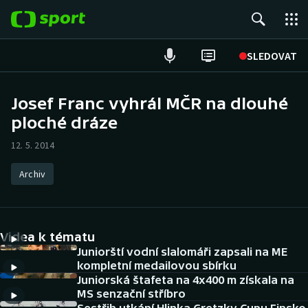
POPULÁRNÍ
SLEDOVAT
Fotbal
Josef Franc vyhrál MČR na dlouhé
ploché dráze
Hokej
12. 5. 2014
Tenis
Archiv
Atletika
Cyklistika
Videa k tématu
DALŠÍ SPORTY
Juniorští vodní slalomáři zapsali na ME
kompletní medailovou sbírku
Juniorská štafeta na 4x400 m získala na
Americký fotbal
NEPŘEHLÉDNĚTE
MS senzační stříbro