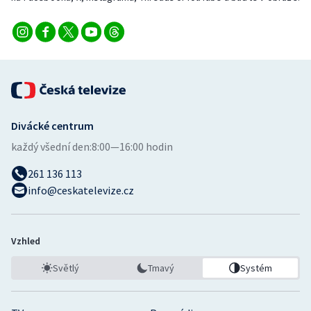
Stolní tenis
Triatlon
Veslování
Vodní slalom
Divácké centrum
Volejbal
každý všední den:
8:00—16:00 hodin
261 136 113
Ostatní
info@ceskatelevize.cz
Vzhled
Světlý
Tmavý
Systém