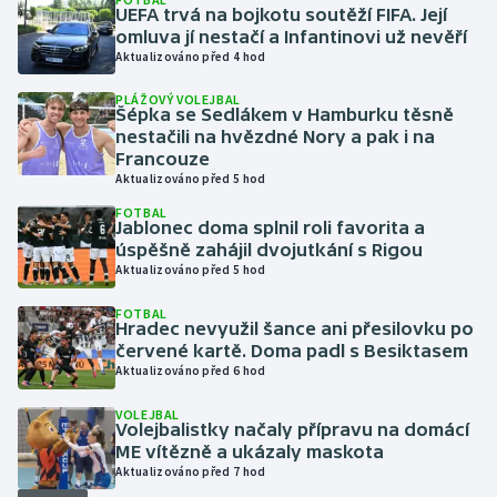
UEFA trvá na bojkotu soutěží FIFA. Její
omluva jí nestačí a Infantinovi už nevěří
Gymnastika
Aktualizováno před 4 hod
PLÁŽOVÝ VOLEJBAL
Házená
Šépka se Sedlákem v Hamburku těsně
nestačili na hvězdné Nory a pak i na
Jezdectví
Francouze
Aktualizováno před 5 hod
Judo
FOTBAL
Jablonec doma splnil roli favorita a
úspěšně zahájil dvojutkání s Rigou
Krasobruslení
Aktualizováno před 5 hod
FOTBAL
Lezení
Hradec nevyužil šance ani přesilovku po
červené kartě. Doma padl s Besiktasem
Lyže a snowboard
Aktualizováno před 6 hod
VOLEJBAL
Moderní pětiboj
Volejbalistky načaly přípravu na domácí
ME vítězně a ukázaly maskota
Aktualizováno před 7 hod
Motorsport