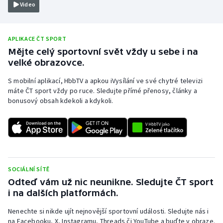
Video
Olympijské hry
Parasport
APLIKACE ČT SPORT
Mějte celý sportovní svět vždy u sebe i na
velké obrazovce.
Plavání
S mobilní aplikací, HbbTV a apkou iVysílání ve své chytré televizi
Plážový volejbal
máte ČT sport vždy po ruce. Sledujte přímé přenosy, články a
bonusový obsah kdekoli a kdykoli.
Ragby
Rychlobruslení
Rychlostní kanoistika
SOCIÁLNÍ SÍTĚ
Odteď vám už nic neunikne. Sledujte ČT sport
Short track
i na dalších platformách.
Sportovní střelba
Nenechte si nikde ujít nejnovější sportovní události. Sledujte nás i
na Facebooku, X, Instagramu, Threads či YouTube a buďte v obraze.