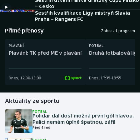
Sestřih utkání Hlinka Gretzky Cupu Finsko
Baseball a softbal
Soutěže
– Česko
Sestřih kvalifikace Ligy mistryň Slavia
Basketbal
Historické návraty
Praha – Rangers FC
Přímé přenosy
Zobrazit program
Biatlon
Aplikace ČT sport
PLAVÁNÍ
FOTBAL
Boby a skeleton
AZ kvíz
Plavání: TK před ME v plavání
Druhá fotbalová liga
Box
Dnes
,
12:30
-
13:00
Dnes
,
17:35
-
19:55
Curling
Dostihy
Aktuality ze sportu
Florbal
FOTBAL
Polidar dal dost možná první gól hlavou.
Palici nemám úplně špatnou, zářil
Futsal
Před 4 hod
Golf
FOTBAL