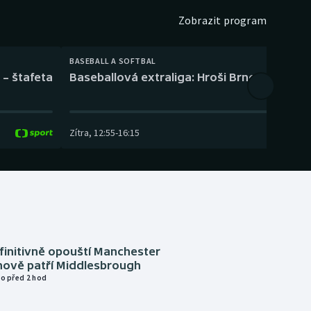
Zobrazit program
BASEBALL A SOFTBAL
 – štafeta
Baseballová extraliga: Hroši Brno – Eagles
Zítra
,
12:55
-
16:15
finitivně opouští Manchester
nově patří Middlesbrough
o před 2 hod