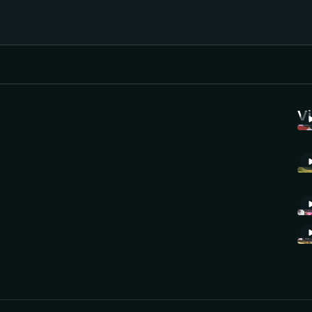
Házená
Ragby
V
Jezdectví
Rychlobruslení
Rychlostní
Judo
kanoistika
Krasobruslení
Short track
Lezení
Sportovní střelba
Lyže a snowboard
Stolní tenis