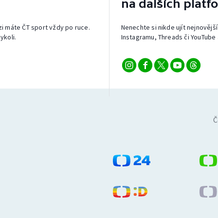
na dalších platf
izi máte ČT sport vždy po ruce.
Nenechte si nikde ujít nejnovější
ykoli.
Instagramu, Threads či YouTube 
Č