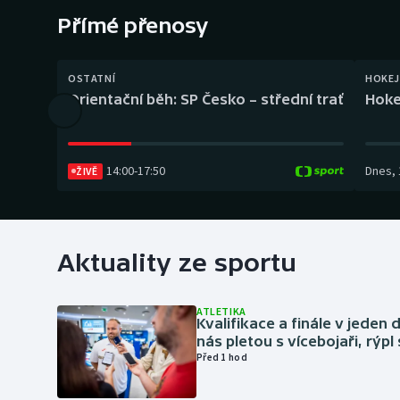
Curling
Přímé přenosy
Dostihy
OSTATNÍ
HOKEJ
Florbal
Orientační běh: SP Česko – střední trať
Hoke
Futsal
14:00
-
17:50
Dnes
,
ŽIVĚ
Golf
Gymnastika
Aktuality ze sportu
ATLETIKA
Kvalifikace a finále v jeden d
nás pletou s vícebojaři, rýpl
Před 1 hod