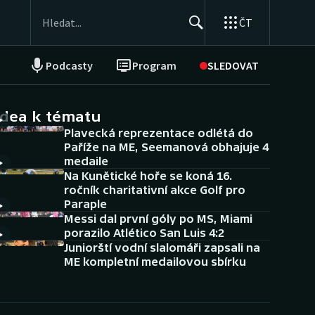
ČT
Podcasty
Program
SLEDOVAT
NEPŘEHLÉDNĚTE
Soutěže
idea k tématu
Plavecká reprezentace odlétá do
Historické návraty
Paříže na ME, Seemanová obhajuje 4
medaile
Aplikace ČT sport
Na Kunětické hoře se koná 16.
ročník charitativní akce Golf pro
AZ kvíz
Paraple
Messi dal první góly po MS, Miami
porazilo Atlético San Luis 4:2
Juniorští vodní slalomáři zapsali na
ME kompletní medailovou sbírku