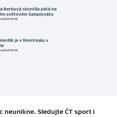
a Berková skončila pátá na
kém světovém šampionátu
o před 4 hod
Menšík je v Montrealu v
le
o před 6 hod
 neunikne. Sledujte ČT sport i