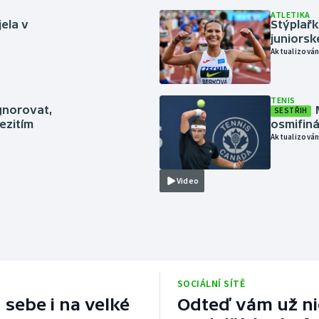
ATLETIKA
jela v
Stýplařk
juniors
Aktualizován
TENIS
gnorovat,
SESTŘIH
ezitím
osmifiná
Aktualizován
Video
SOCIÁLNÍ SÍTĚ
 sebe i na velké
Odteď vám už nic