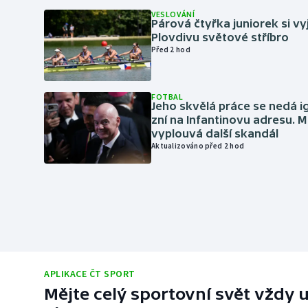
VESLOVÁNÍ
Párová čtyřka juniorek si vy
Plovdivu světové stříbro
Před 2 hod
FOTBAL
Jeho skvělá práce se nedá i
zní na Infantinovu adresu. M
vyplouvá další skandál
Aktualizováno před 2 hod
APLIKACE ČT SPORT
Mějte celý sportovní svět vždy u