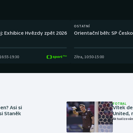
Moderní pětiboj
Triatlon
Motorsport
Veslování
OSTATNÍ
Olympijské hry
Vodní slalom
j: Exhibice Hvězdy zpět 2026
Orientační běh: SP Česko
Parasport
Volejbal
16:55
-
19:30
Zítra
,
10:50
-
15:00
Plavání
Ostatní
Plážový volejbal
FOTBAL
en? Asi si
Vítek de
 si Staněk
United, 
Aktualizován