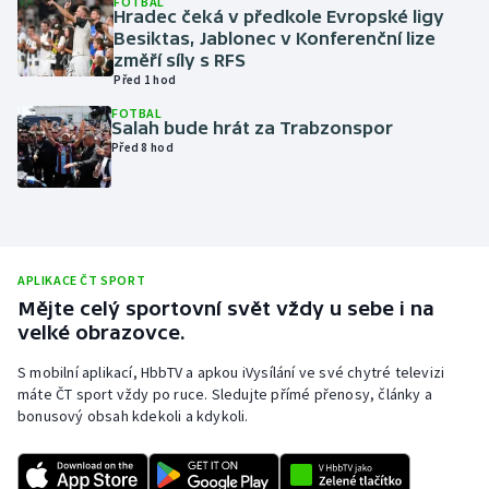
FOTBAL
Hradec čeká v předkole Evropské ligy
Olympijské hry
Besiktas, Jablonec v Konferenční lize
změří síly s RFS
Před 1 hod
Parasport
FOTBAL
Salah bude hrát za Trabzonspor
Plavání
Před 8 hod
Plážový volejbal
Ragby
APLIKACE ČT SPORT
Rychlobruslení
Mějte celý sportovní svět vždy u sebe i na
velké obrazovce.
Rychlostní kanoistika
S mobilní aplikací, HbbTV a apkou iVysílání ve své chytré televizi
máte ČT sport vždy po ruce. Sledujte přímé přenosy, články a
Short track
bonusový obsah kdekoli a kdykoli.
Sportovní střelba