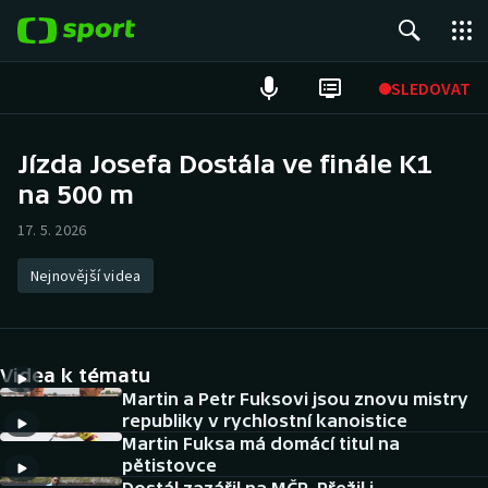
POPULÁRNÍ
SLEDOVAT
Fotbal
Jízda Josefa Dostála ve finále K1
na 500 m
Hokej
17. 5. 2026
Tenis
Nejnovější videa
Atletika
Cyklistika
Videa k tématu
DALŠÍ SPORTY
Martin a Petr Fuksovi jsou znovu mistry
republiky v rychlostní kanoistice
Martin Fuksa má domácí titul na
Americký fotbal
NEPŘEHLÉDNĚTE
pětistovce