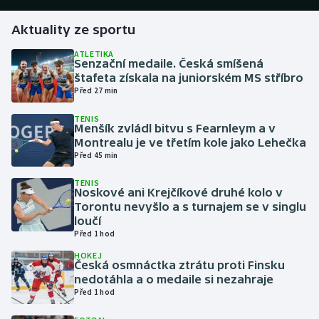
Aktuality ze sportu
Gymnastika
ATLETIKA
Senzační medaile. Česká smíšená
Házená
štafeta získala na juniorském MS stříbro
Před 27 min
Jezdectví
TENIS
Menšík zvládl bitvu s Fearnleym a v
Judo
Montrealu je ve třetím kole jako Lehečka
Před 45 min
Krasobruslení
TENIS
Noskové ani Krejčíkové druhé kolo v
Lezení
Torontu nevyšlo a s turnajem se v singlu
loučí
Před 1 hod
Lyže a snowboard
HOKEJ
Česká osmnáctka ztrátu proti Finsku
Moderní pětiboj
nedotáhla a o medaile si nezahraje
Před 1 hod
Motorsport