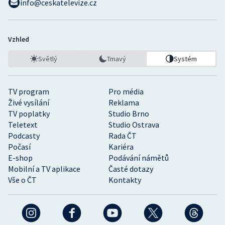
info@ceskatelevize.cz
Vzhled
Světlý
Tmavý
Systém
TV program
Pro média
Živé vysílání
Reklama
TV poplatky
Studio Brno
Teletext
Studio Ostrava
Podcasty
Rada ČT
Počasí
Kariéra
E-shop
Podávání námětů
Mobilní a TV aplikace
Časté dotazy
Vše o ČT
Kontakty