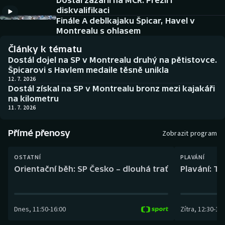
Dostál zazářil na MČR. Přežil i
Baseball a softbal
Soutěže
diskvalifikaci
Finále A deblkajaku Špicar, Havel v
Basketbal
Historické návraty
Montrealu s ohlasem
Články k tématu
Biatlon
Aplikace ČT sport
Dostál dojel na SP v Montrealu druhý na pětistovce.
Špicarovi s Havlem medaile těsně unikla
Boby a skeleton
AZ kvíz
12. 7. 2026
Dostál získal na SP v Montrealu bronz mezi kajakáři
na kilometru
Box
11. 7. 2026
Curling
Přímé přenosy
Zobrazit program
Dostihy
OSTATNÍ
PLAVÁNÍ
Orientační běh: SP Česko – dlouhá trať
Plavání: TK
Florbal
Futsal
Dnes
,
11:50
-
16:00
Zítra
,
12:30
-
13:
Golf