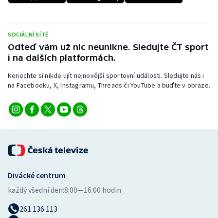
Stolní tenis
Triatlon
SOCIÁLNÍ SÍTĚ
Odteď vám už nic neunikne. Sledujte ČT sport
Veslování
i na dalších platformách.
Nenechte si nikde ujít nejnovější sportovní události. Sledujte nás i
Vodní slalom
na Facebooku, X, Instagramu, Threads či YouTube a buďte v obraze.
Volejbal
Ostatní
Divácké centrum
každý všední den:
8:00—16:00 hodin
261 136 113