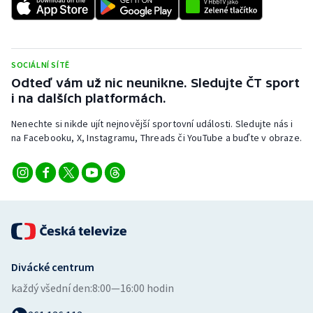
Stolní tenis
Triatlon
SOCIÁLNÍ SÍTĚ
Veslování
Odteď vám už nic neunikne. Sledujte ČT sport
i na dalších platformách.
Vodní slalom
Nenechte si nikde ujít nejnovější sportovní události. Sledujte nás i
na Facebooku, X, Instagramu, Threads či YouTube a buďte v obraze.
Volejbal
Ostatní
Divácké centrum
každý všední den:
8:00—16:00 hodin