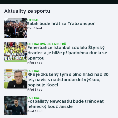
Aktuality ze sportu
Gymnastika
FOTBAL
Salah bude hrát za Trabzonspor
Házená
Před 3 hod
Jezdectví
FOTBALOVÁ LIGA MISTRŮ
Fenerbahce Istanbul zdolalo Štýrský
Judo
Hradec a je blíže případnému duelu se
Spartou
Krasobruslení
Před 5 hod
FOTBAL
RFS je zkušený tým s plno hráči nad 30
Lezení
let, navíc s nadstandardní výškou,
popisuje Kozel
Lyže a snowboard
Před 5 hod
FOTBAL
Moderní pětiboj
Fotbalisty Newcastlu bude trénovat
německý kouč Jaissle
Před 6 hod
Motorsport