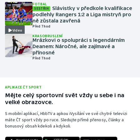
FOTBAL
Slávistky v předkole kvalifikace
Olympijské hry
SESTŘIH
podlehly Rangers 1:2 a Liga mistryň pro
ně zůstala zavřená
Parasport
Před 7 hod
Video
KRASOBRUSLENÍ
Plavání
Mrázkovi o spolupráci s legendárním
Deanem: Náročné, ale zajímavé a
přínosné
Plážový volejbal
Před 7 hod
Ragby
Rychlobruslení
APLIKACE ČT SPORT
Mějte celý sportovní svět vždy u sebe i na
Rychlostní kanoistika
velké obrazovce.
S mobilní aplikací, HbbTV a apkou iVysílání ve své chytré televizi
Short track
máte ČT sport vždy po ruce. Sledujte přímé přenosy, články a
bonusový obsah kdekoli a kdykoli.
Sportovní střelba