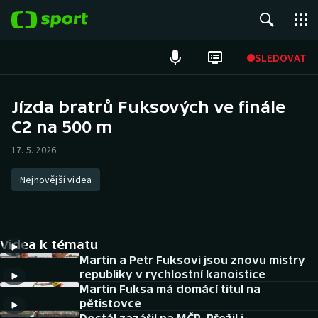
POPULÁRNÍ
SLEDOVAT
Fotbal
Jízda bratrů Fuksových ve finále
C2 na 500 m
Hokej
17. 5. 2026
Tenis
Nejnovější videa
Atletika
Cyklistika
Videa k tématu
DALŠÍ SPORTY
Martin a Petr Fuksovi jsou znovu mistry
republiky v rychlostní kanoistice
Martin Fuksa má domácí titul na
Americký fotbal
NEPŘEHLÉDNĚTE
pětistovce