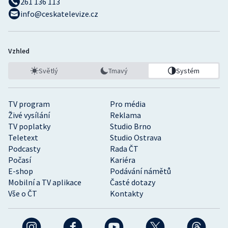
261 136 113
info@ceskatelevize.cz
Vzhled
Světlý
Tmavý
Systém
TV program
Pro média
Živé vysílání
Reklama
TV poplatky
Studio Brno
Teletext
Studio Ostrava
Podcasty
Rada ČT
Počasí
Kariéra
E-shop
Podávání námětů
Mobilní a TV aplikace
Časté dotazy
Vše o ČT
Kontakty