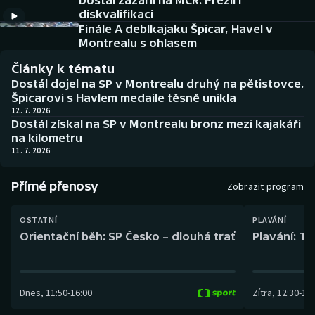
Dostál zazářil na MČR. Přežil i
Baseball a softbal
Soutěže
diskvalifikaci
Finále A deblkajaku Špicar, Havel v
Basketbal
Historické návraty
Montrealu s ohlasem
Články k tématu
Biatlon
Aplikace ČT sport
Dostál dojel na SP v Montrealu druhý na pětistovce.
Špicarovi s Havlem medaile těsně unikla
Boby a skeleton
AZ kvíz
12. 7. 2026
Dostál získal na SP v Montrealu bronz mezi kajakáři
na kilometru
Box
11. 7. 2026
Curling
Přímé přenosy
Zobrazit program
Dostihy
OSTATNÍ
PLAVÁNÍ
Orientační běh: SP Česko – dlouhá trať
Plavání: TK
Florbal
Futsal
Dnes
,
11:50
-
16:00
Zítra
,
12:30
-
13:
Golf