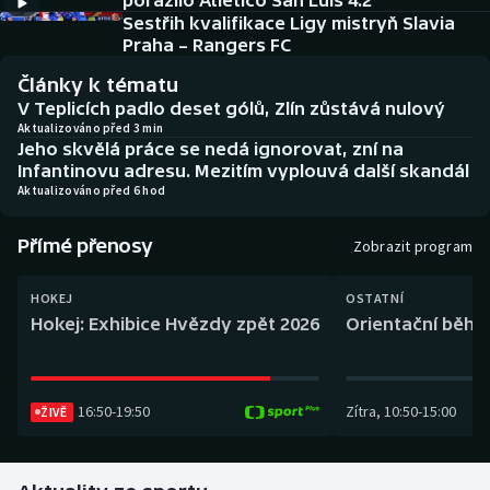
porazilo Atlético San Luis 4:2
Baseball a softbal
Soutěže
Sestřih kvalifikace Ligy mistryň Slavia
Praha – Rangers FC
Basketbal
Historické návraty
Články k tématu
V Teplicích padlo deset gólů, Zlín zůstává nulový
Biatlon
Aplikace ČT sport
Aktualizováno před 3 min
Jeho skvělá práce se nedá ignorovat, zní na
Infantinovu adresu. Mezitím vyplouvá další skandál
Boby a skeleton
AZ kvíz
Aktualizováno před 6 hod
Box
Přímé přenosy
Zobrazit program
Curling
HOKEJ
OSTATNÍ
Hokej: Exhibice Hvězdy zpět 2026
Orientační běh: 
Dostihy
Florbal
16:50
-
19:50
Zítra
,
10:50
-
15:00
ŽIVĚ
Futsal
Golf