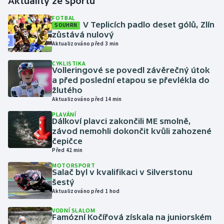
Aktuality ze sportu
FOTBAL
Gymnastika
V Teplicích padlo deset gólů, Zlín
SOUHRN
zůstává nulový
Aktualizováno před 3 min
Házená
CYKLISTIKA
Volleringové se povedl závěrečný útok
Jezdectví
a před poslední etapou se převlékla do
žlutého
Judo
Aktualizováno před 14 min
PLAVÁNÍ
Krasobruslení
Dálkoví plavci zakončili ME smolně,
závod nemohli dokončit kvůli zahozené
čepičce
Lezení
Před 42 min
MOTORSPORT
Lyže a snowboard
Salač byl v kvalifikaci v Silverstonu
šestý
Moderní pětiboj
Aktualizováno před 1 hod
VODNÍ SLALOM
Motorsport
Famózní Kočířová získala na juniorském