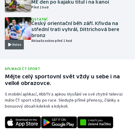
ME den po kajaku titul i na kanoi
Před 1 hod
Olympijské hry
OSTATNÍ
Parasport
Český orientační běh září. Křivda na
střední trati vyhrál, Dittrichová bere
bronz
Plavání
Aktualizováno před 1 hod
Video
Plážový volejbal
Ragby
APLIKACE ČT SPORT
Mějte celý sportovní svět vždy u sebe i na
Rychlobruslení
velké obrazovce.
S mobilní aplikací, HbbTV a apkou iVysílání ve své chytré televizi
Rychlostní kanoistika
máte ČT sport vždy po ruce. Sledujte přímé přenosy, články a
bonusový obsah kdekoli a kdykoli.
Short track
Sportovní střelba