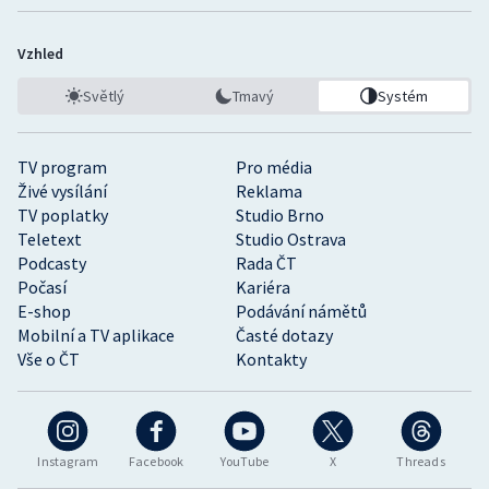
Vzhled
Světlý
Tmavý
Systém
TV program
Pro média
Živé vysílání
Reklama
TV poplatky
Studio Brno
Teletext
Studio Ostrava
Podcasty
Rada ČT
Počasí
Kariéra
E-shop
Podávání námětů
Mobilní a TV aplikace
Časté dotazy
Vše o ČT
Kontakty
Instagram
Facebook
YouTube
X
Threads