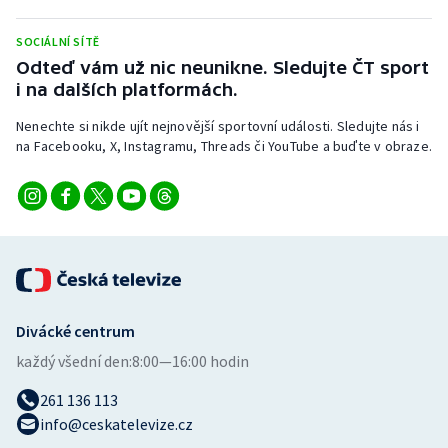
Stolní tenis
SOCIÁLNÍ SÍTĚ
Triatlon
Odteď vám už nic neunikne. Sledujte ČT sport
i na dalších platformách.
Veslování
Nenechte si nikde ujít nejnovější sportovní události. Sledujte nás i
na Facebooku, X, Instagramu, Threads či YouTube a buďte v obraze.
Vodní slalom
Volejbal
Ostatní
Divácké centrum
každý všední den:
8:00—16:00 hodin
261 136 113
info@ceskatelevize.cz