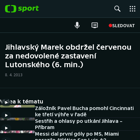
POPULÁRNÍ
SLEDOVAT
Fotbal
Jihlavský Marek obdržel červenou
za nedovolené zastavení
Hokej
Lutonského (6. min.)
Tenis
8. 4. 2013
Atletika
Cyklistika
Videa k tématu
Záložník Pavel Bucha pomohl Cincinnati
DALŠÍ SPORTY
ke třetí výhře v řadě
Sestřih a ohlasy po utkání Jihlava –
Příbram
Americký fotbal
NEPŘEHLÉDNĚTE
Messi dal první góly po MS, Miami