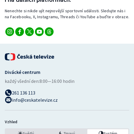
Stolní tenis
Nenechte si nikde ujít nejnovější sportovní události. Sledujte nás i
na Facebooku, X, Instagramu, Threads či YouTube a buďte v obraze.
Triatlon
Veslování
Vodní slalom
Volejbal
Divácké centrum
Ostatní
každý všední den:
8:00—16:00 hodin
261 136 113
info@ceskatelevize.cz
Vzhled
Světlý
Tmavý
Systém