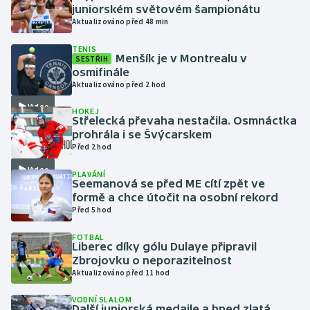
juniorském světovém šampionátu
Aktualizováno před 48 min
Gymnastika
TENIS
Menšík je v Montrealu v
SESTŘIH
Házená
osmifinále
Aktualizováno před 2 hod
Jezdectví
Video
HOKEJ
Střelecká převaha nestačila. Osmnáctka
Judo
prohrála i se Švýcarskem
Před 2 hod
Krasobruslení
Video
PLAVÁNÍ
Seemanová se před ME cítí zpět ve
Lezení
formě a chce útočit na osobní rekord
Před 5 hod
Lyže a snowboard
FOTBAL
Liberec díky gólu Dulaye připravil
Zbrojovku o neporazitelnost
Moderní pětiboj
Aktualizováno před 11 hod
Motorsport
VODNÍ SLALOM
Další juniorská medaile a hned zlatá.