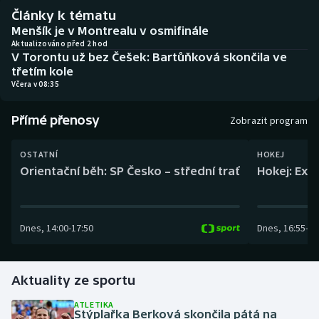
Baseball a softbal
Soutěže
Články k tématu
Menšík je v Montrealu v osmifinále
Basketbal
Historické návraty
Aktualizováno před 2 hod
V Torontu už bez Češek: Bartůňková skončila ve
třetím kole
Biatlon
Aplikace ČT sport
Včera v 08:35
Boby a skeleton
AZ kvíz
Přímé přenosy
Zobrazit program
Box
OSTATNÍ
HOKEJ
Orientační běh: SP Česko – střední trať
Hokej: Exh
Curling
Dostihy
Dnes
,
14:00
-
17:50
Dnes
,
16:55
-
19
Florbal
Aktuality ze sportu
Futsal
ATLETIKA
Stýplařka Berková skončila pátá na
Golf