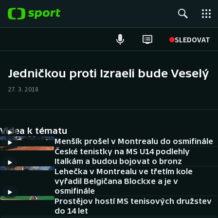
POPULÁRNÍ
SLEDOVAT
Fotbal
Jedničkou proti Izraeli bude Veselý
Hokej
27. 3. 2018
Tenis
Videa k tématu
Atletika
Menšík prošel v Montrealu do osmifinále
České tenistky na MS U14 podlehly
Cyklistika
Italkám a budou bojovat o bronz
Lehečka v Montrealu ve třetím kole
DALŠÍ SPORTY
vyřadil Belgičana Blockxe a je v
osmifinále
Americký fotbal
Prostějov hostí MS tenisových družstev
NEPŘEHLÉDNĚTE
do 14 let