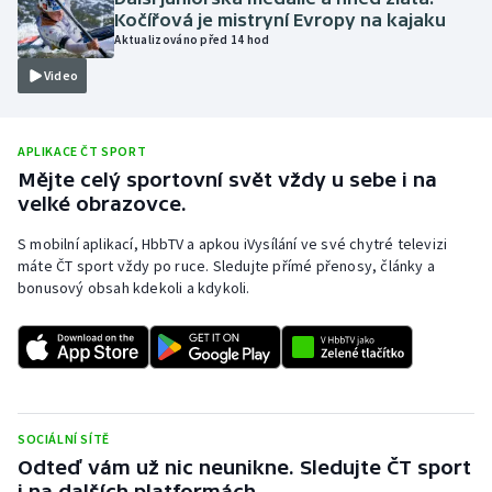
Kočířová je mistryní Evropy na kajaku
Olympijské hry
Aktualizováno před 14 hod
Video
Parasport
Plavání
APLIKACE ČT SPORT
Mějte celý sportovní svět vždy u sebe i na
Plážový volejbal
velké obrazovce.
Ragby
S mobilní aplikací, HbbTV a apkou iVysílání ve své chytré televizi
máte ČT sport vždy po ruce. Sledujte přímé přenosy, články a
bonusový obsah kdekoli a kdykoli.
Rychlobruslení
Rychlostní kanoistika
Short track
SOCIÁLNÍ SÍTĚ
Sportovní střelba
Odteď vám už nic neunikne. Sledujte ČT sport
i na dalších platformách.