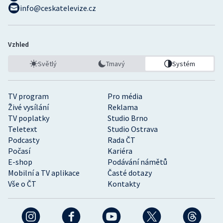
info@ceskatelevize.cz
Vzhled
Světlý
Tmavý
Systém
TV program
Pro média
Živé vysílání
Reklama
TV poplatky
Studio Brno
Teletext
Studio Ostrava
Podcasty
Rada ČT
Počasí
Kariéra
E-shop
Podávání námětů
Mobilní a TV aplikace
Časté dotazy
Vše o ČT
Kontakty