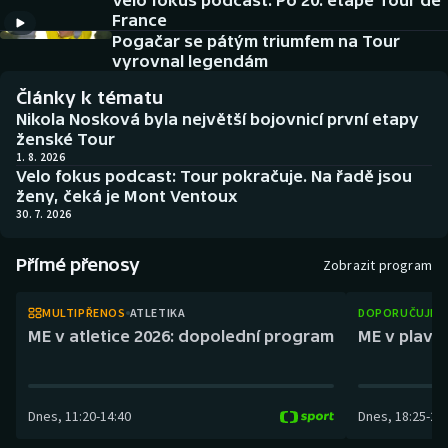
Velo fokus podcast: Po 20. etapě Tour de
Baseball a softbal
Soutěže
France
Pogačar se pátým triumfem na Tour
Basketbal
Historické návraty
vyrovnal legendám
Články k tématu
Biatlon
Aplikace ČT sport
Nikola Nosková byla největší bojovnicí první etapy
ženské Tour
Boby a skeleton
AZ kvíz
1. 8. 2026
Velo fokus podcast: Tour pokračuje. Na řadě jsou
ženy, čeká je Mont Ventoux
Box
30. 7. 2026
Curling
Přímé přenosy
Zobrazit program
Dostihy
MULTIPŘENOS
ATLETIKA
DOPORUČUJEM
ME v atletice 2026: dopolední program
ME v plaván
Florbal
Futsal
Dnes
,
11:20
-
14:40
Dnes
,
18:25
-
21
Golf