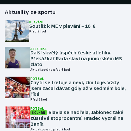
Aktuality ze sportu
Gymnastika
PLAVÁNÍ
Soutěž k ME v plavání – 10. 8.
Házená
Před 5 hod
Jezdectví
ATLETIKA
Další skvělý úspěch české atletiky.
Judo
Překážkář Rada slaví na juniorském MS
zlato
Krasobruslení
Aktualizováno před 6 hod
FOTBAL
Chytil se trefuje a neví, čím to je. Vždy
Lezení
jsem začal dávat góly až v sedmém kole,
říká
Lyže a snowboard
Před 7 hod
FOTBAL
Moderní pětiboj
Slavia se nadřela, Jablonec také
SOUHRN
zůstává stoprocentní. Hradec vyzrál na
Baník
Motorsport
Aktualizováno před 7 hod