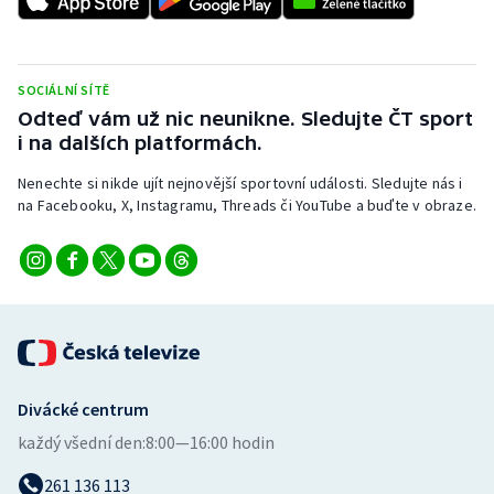
Stolní tenis
Triatlon
SOCIÁLNÍ SÍTĚ
Odteď vám už nic neunikne. Sledujte ČT sport
Veslování
i na dalších platformách.
Vodní slalom
Nenechte si nikde ujít nejnovější sportovní události. Sledujte nás i
na Facebooku, X, Instagramu, Threads či YouTube a buďte v obraze.
Volejbal
Ostatní
Divácké centrum
každý všední den:
8:00—16:00 hodin
261 136 113