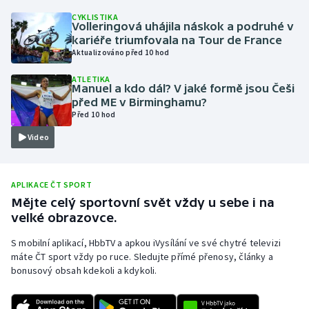
CYKLISTIKA
Olympijské hry
Volleringová uhájila náskok a podruhé v
kariéře triumfovala na Tour de France
Parasport
Aktualizováno před 10 hod
ATLETIKA
Plavání
Manuel a kdo dál? V jaké formě jsou Češi
před ME v Birminghamu?
Před 10 hod
Plážový volejbal
Video
Ragby
Rychlobruslení
APLIKACE ČT SPORT
Mějte celý sportovní svět vždy u sebe i na
velké obrazovce.
Rychlostní kanoistika
S mobilní aplikací, HbbTV a apkou iVysílání ve své chytré televizi
Short track
máte ČT sport vždy po ruce. Sledujte přímé přenosy, články a
bonusový obsah kdekoli a kdykoli.
Sportovní střelba