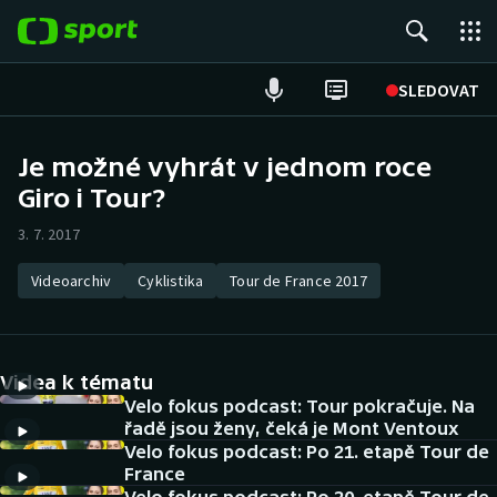
POPULÁRNÍ
SLEDOVAT
Fotbal
Je možné vyhrát v jednom roce
Giro i Tour?
Hokej
3. 7. 2017
Tenis
Videoarchiv
Cyklistika
Tour de France 2017
Atletika
Cyklistika
Videa k tématu
DALŠÍ SPORTY
Velo fokus podcast: Tour pokračuje. Na
řadě jsou ženy, čeká je Mont Ventoux
Velo fokus podcast: Po 21. etapě Tour de
Americký fotbal
NEPŘEHLÉDNĚTE
France