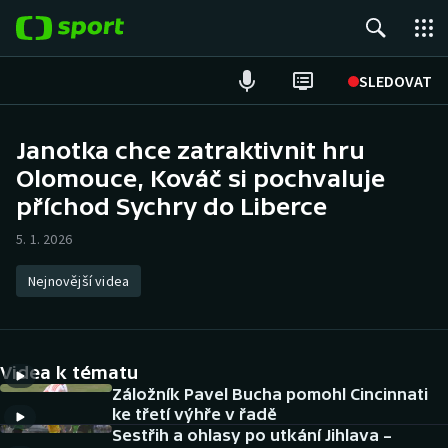
POPULÁRNÍ
SLEDOVAT
Fotbal
Janotka chce zatraktivnit hru
Olomouce, Kováč si pochvaluje
Hokej
příchod Sychry do Liberce
Tenis
5. 1. 2026
Atletika
Nejnovější videa
Cyklistika
DALŠÍ SPORTY
Videa k tématu
Záložník Pavel Bucha pomohl Cincinnati
Americký fotbal
NEPŘEHLÉDNĚTE
ke třetí výhře v řadě
Sestřih a ohlasy po utkání Jihlava –