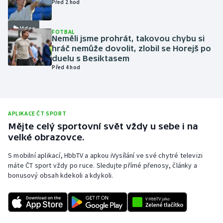
Před 2 hod
Olympijské hry
Video
FOTBAL
Parasport
Neměli jsme prohrát, takovou chybu si
hráč nemůže dovolit, zlobil se Horejš po
duelu s Besiktasem
Plavání
Před 4 hod
Plážový volejbal
Ragby
APLIKACE ČT SPORT
Mějte celý sportovní svět vždy u sebe i na
Rychlobruslení
velké obrazovce.
S mobilní aplikací, HbbTV a apkou iVysílání ve své chytré televizi
Rychlostní kanoistika
máte ČT sport vždy po ruce. Sledujte přímé přenosy, články a
bonusový obsah kdekoli a kdykoli.
Short track
Sportovní střelba