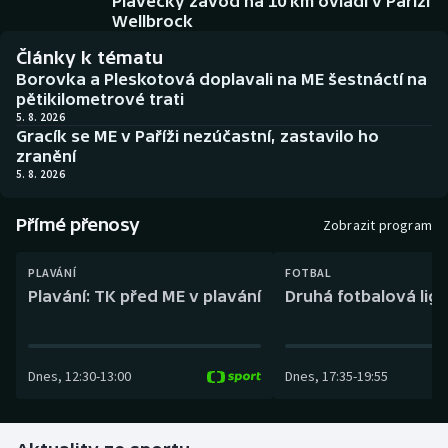
Plavecký závod na 10 km ovládl v Paříži
Baseball a softbal
Soutěže
Wellbrock
Články k tématu
Basketbal
Historické návraty
Borovka a Pleskotová doplavali na ME šestnáctí na
pětikilometrové trati
Biatlon
Aplikace ČT sport
5. 8. 2026
Gracík se ME v Paříži nezúčastní, zastavilo ho
zranění
Boby a skeleton
AZ kvíz
5. 8. 2026
Box
Přímé přenosy
Zobrazit program
Curling
PLAVÁNÍ
FOTBAL
Plavání: TK před ME v plavání
Druhá fotbalová liga
Dostihy
Florbal
Dnes
,
12:30
-
13:00
Dnes
,
17:35
-
19:55
Futsal
Golf