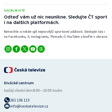
Stolní tenis
SOCIÁLNÍ SÍTĚ
Triatlon
Odteď vám už nic neunikne. Sledujte ČT sport
i na dalších platformách.
Veslování
Nenechte si nikde ujít nejnovější sportovní události. Sledujte nás i
na Facebooku, X, Instagramu, Threads či YouTube a buďte v obraze.
Vodní slalom
Volejbal
Ostatní
Divácké centrum
každý všední den:
8:00—16:00 hodin
261 136 113
info@ceskatelevize.cz