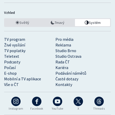
Vzhled
Světlý
Tmavý
Systém
TV program
Pro média
Živé vysílání
Reklama
TV poplatky
Studio Brno
Teletext
Studio Ostrava
Podcasty
Rada ČT
Počasí
Kariéra
E-shop
Podávání námětů
Mobilní a TV aplikace
Časté dotazy
Vše o ČT
Kontakty
Instagram
Facebook
YouTube
X
Threads