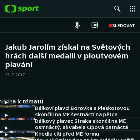
POPULÁRNÍ
SLEDOVAT
Fotbal
Jakub Jarolím získal na Světových
hrách další medaili v ploutvovém
Hokej
plavání
Tenis
23. 7. 2017
Atletika
Cyklistika
Videa k tématu
Dálkoví plavci Borovka s Pleskotovou
DALŠÍ SPORTY
skončili na ME šestnáctí na pětce
Dálkový plavec Straka skončil na ME
osmnáctý, akvabela Čípová patnáctá
Americký fotbal
NEPŘEHLÉDNĚTE
Knedla cítí před ME formu