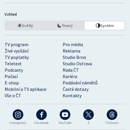
Vzhled
Světlý
Tmavý
Systém
TV program
Pro média
Živé vysílání
Reklama
TV poplatky
Studio Brno
Teletext
Studio Ostrava
Podcasty
Rada ČT
Počasí
Kariéra
E-shop
Podávání námětů
Mobilní a TV aplikace
Časté dotazy
Vše o ČT
Kontakty
Instagram
Facebook
YouTube
X
Threads