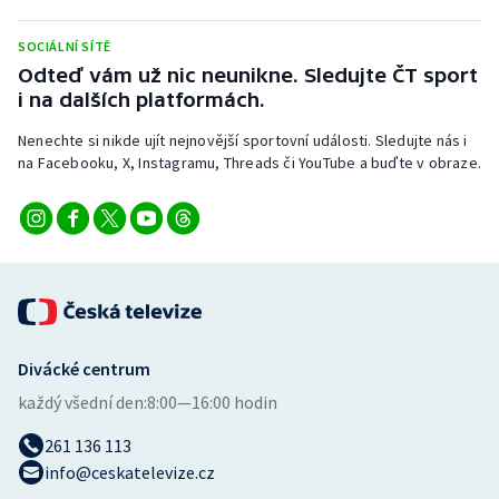
Stolní tenis
SOCIÁLNÍ SÍTĚ
Triatlon
Odteď vám už nic neunikne. Sledujte ČT sport
i na dalších platformách.
Veslování
Nenechte si nikde ujít nejnovější sportovní události. Sledujte nás i
na Facebooku, X, Instagramu, Threads či YouTube a buďte v obraze.
Vodní slalom
Volejbal
Ostatní
Divácké centrum
každý všední den:
8:00—16:00 hodin
261 136 113
info@ceskatelevize.cz