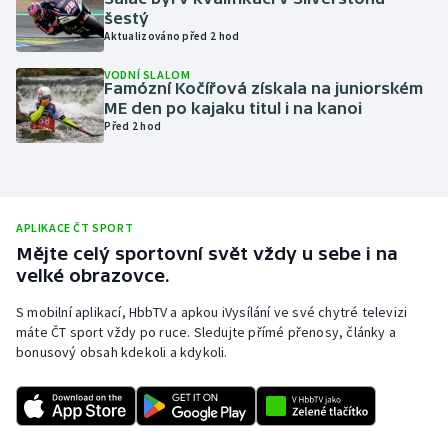
šestý
Olympijské hry
Aktualizováno před 2 hod
VODNÍ SLALOM
Parasport
Famózní Kočířová získala na juniorském
ME den po kajaku titul i na kanoi
Plavání
Před 2 hod
Plážový volejbal
Ragby
APLIKACE ČT SPORT
Mějte celý sportovní svět vždy u sebe i na
Rychlobruslení
velké obrazovce.
S mobilní aplikací, HbbTV a apkou iVysílání ve své chytré televizi
Rychlostní kanoistika
máte ČT sport vždy po ruce. Sledujte přímé přenosy, články a
bonusový obsah kdekoli a kdykoli.
Short track
Sportovní střelba