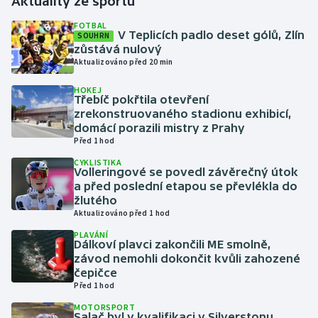
Aktuality ze sportu
FOTBAL
Gymnastika
V Teplicích padlo deset gólů, Zlín
SOUHRN
zůstává nulový
Aktualizováno před 20 min
Házená
HOKEJ
Třebíč pokřtila otevření
Jezdectví
zrekonstruovaného stadionu exhibicí,
domácí porazili mistry z Prahy
Judo
Před 1 hod
CYKLISTIKA
Krasobruslení
Volleringové se povedl závěrečný útok
a před poslední etapou se převlékla do
žlutého
Lezení
Aktualizováno před 1 hod
PLAVÁNÍ
Lyže a snowboard
Dálkoví plavci zakončili ME smolně,
závod nemohli dokončit kvůli zahozené
Moderní pětiboj
čepičce
Před 1 hod
Motorsport
MOTORSPORT
Salač byl v kvalifikaci v Silverstonu