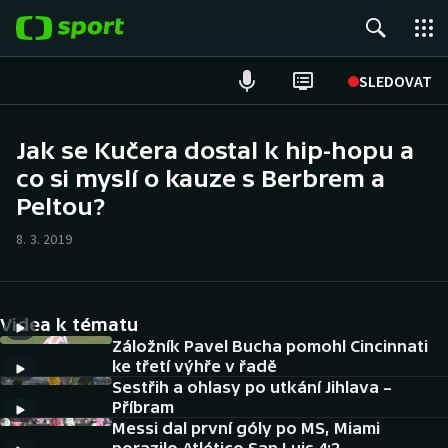
POPULÁRNÍ
SLEDOVAT
Fotbal
Jak se Kučera dostal k hip-hopu a
co si myslí o kauze s Berbrem a
Hokej
Peltou?
Tenis
8. 3. 2019
Atletika
Cyklistika
Videa k tématu
Záložník Pavel Bucha pomohl Cincinnati
DALŠÍ SPORTY
ke třetí výhře v řadě
Sestřih a ohlasy po utkání Jihlava –
Příbram
Americký fotbal
NEPŘEHLÉDNĚTE
Messi dal první góly po MS, Miami