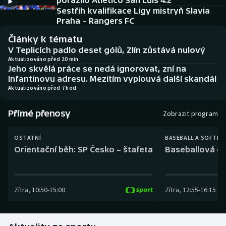
porazilo Atlético San Luis 4:2
Baseball a softbal
Soutěže
Sestřih kvalifikace Ligy mistryň Slavia
Praha – Rangers FC
Basketbal
Historické návraty
Články k tématu
V Teplicích padlo deset gólů, Zlín zůstává nulový
Biatlon
Aplikace ČT sport
Aktualizováno před 20 min
Jeho skvělá práce se nedá ignorovat, zní na
Infantinovu adresu. Mezitím vyplouvá další skandál
Boby a skeleton
AZ kvíz
Aktualizováno před 7 hod
Box
Přímé přenosy
Zobrazit program
Curling
OSTATNÍ
BASEBALL A SOFTBA
Orientační běh: SP Česko – štafeta
Baseballová ex
Dostihy
Florbal
Zítra
,
10:50
-
15:00
Zítra
,
12:55
-
16:15
Futsal
Golf