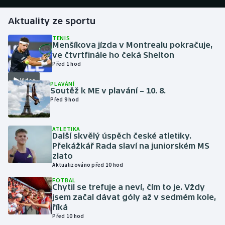
Aktuality ze sportu
Futsal
TENIS
Menšíkova jízda v Montrealu pokračuje,
Golf
ve čtvrtfinále ho čeká Shelton
Před 1 hod
Gymnastika
Video
PLAVÁNÍ
Soutěž k ME v plavání – 10. 8.
Házená
Před 9 hod
Jezdectví
ATLETIKA
Další skvělý úspěch české atletiky.
Judo
Překážkář Rada slaví na juniorském MS
zlato
Aktualizováno před 10 hod
Krasobruslení
FOTBAL
Chytil se trefuje a neví, čím to je. Vždy
Lezení
jsem začal dávat góly až v sedmém kole,
říká
Lyže a snowboard
Před 10 hod