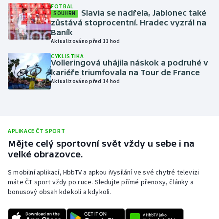
FOTBAL
Slavia se nadřela, Jablonec také
Moderní pětiboj
SOUHRN
zůstává stoprocentní. Hradec vyzrál na
Baník
Motorsport
Aktualizováno před 11 hod
CYKLISTIKA
Olympijské hry
Volleringová uhájila náskok a podruhé v
kariéře triumfovala na Tour de France
Aktualizováno před 14 hod
Parasport
Plavání
Plážový volejbal
APLIKACE ČT SPORT
Mějte celý sportovní svět vždy u sebe i na
velké obrazovce.
Ragby
S mobilní aplikací, HbbTV a apkou iVysílání ve své chytré televizi
Rychlobruslení
máte ČT sport vždy po ruce. Sledujte přímé přenosy, články a
bonusový obsah kdekoli a kdykoli.
Rychlostní kanoistika