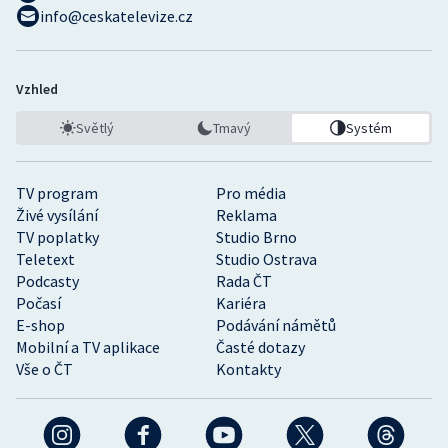
info@ceskatelevize.cz
Vzhled
Světlý
Tmavý
Systém
TV program
Pro média
Živé vysílání
Reklama
TV poplatky
Studio Brno
Teletext
Studio Ostrava
Podcasty
Rada ČT
Počasí
Kariéra
E-shop
Podávání námětů
Mobilní a TV aplikace
Časté dotazy
Vše o ČT
Kontakty