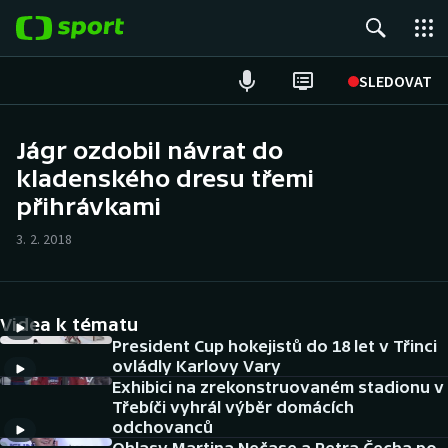
POPULÁRNÍ
SLEDOVAT
ME v atletice
Jágr ozdobil návrat do
kladenského dresu třemi
ME v plavání
přihrávkami
Fotbal
3. 2. 2018
Hokej
Tenis
Videa k tématu
President Cup hokejistů do 18 let v Třinci
DALŠÍ SPORTY
ovládly Karlovy Vary
Exhibici na zrekonstruovaném stadionu v
Třebíči vyhrál výběr domácích
Americký fotbal
NEPŘEHLÉDNĚTE
odchovanců