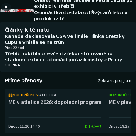
Ohlasy Martina Nečase a Petra Čecha po
Atletika
Soutěže
exhibici v Třebíči
Osmnáctka dostala od Švýcarů lekci v
Baseball a softbal
Historické návraty
produktivitě
Články k tématu
Basketbal
Aplikace ČT sport
Kanada deklasovala USA ve finále Hlinka Gretzky
Cupu a vrátila se na trůn
Biatlon
AZ kvíz
Před 22 hod
Třebíč pokřtila otevření zrekonstruovaného
stadionu exhibicí, domácí porazili mistry z Prahy
Boby a skeleton
8. 8. 2026
Box
Přímé přenosy
Zobrazit program
Curling
MULTIPŘENOS
ATLETIKA
DOPORUČUJEM
ME v atletice 2026: dopolední program
ME v plaván
Cyklistika
Dostihy
Dnes
,
11:20
-
14:40
Dnes
,
18:25
-
21
Florbal