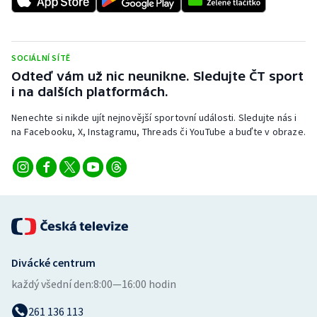
Short track
Sportovní střelba
SOCIÁLNÍ SÍTĚ
Odteď vám už nic neunikne. Sledujte ČT sport
Stolní tenis
i na dalších platformách.
Triatlon
Nenechte si nikde ujít nejnovější sportovní události. Sledujte nás i
na Facebooku, X, Instagramu, Threads či YouTube a buďte v obraze.
Veslování
Vodní slalom
Volejbal
Ostatní
Divácké centrum
každý všední den:
8:00—16:00 hodin
261 136 113