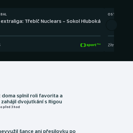
TBAL
OSTATNÍ
extraliga: Třebíč Nuclears – Sokol Hluboká
Orientační
5
Zítra
,
14:00
-
17
 doma splnil roli favorita a
zahájil dvojutkání s Rigou
o před 3 hod
evyužil šance ani přesilovku po