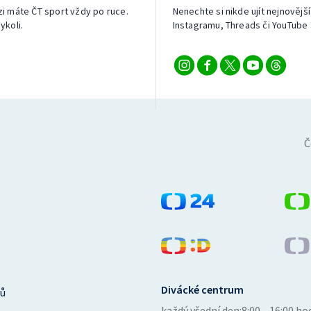
izi máte ČT sport vždy po ruce.
Nenechte si nikde ujít nejnovější
ykoli.
Instagramu, Threads či YouTube 
Č
Divácké centrum
ů
každý všední den:
8:00—16:00 ho