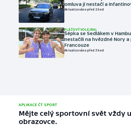
omluva jí nestačí a Infantino
Aktualizováno před 2 hod
PLÁŽOVÝ VOLEJBAL
Šépka se Sedlákem v Hambu
nestačili na hvězdné Nory a 
Francouze
Aktualizováno před 3 hod
APLIKACE ČT SPORT
Mějte celý sportovní svět vždy u
obrazovce.