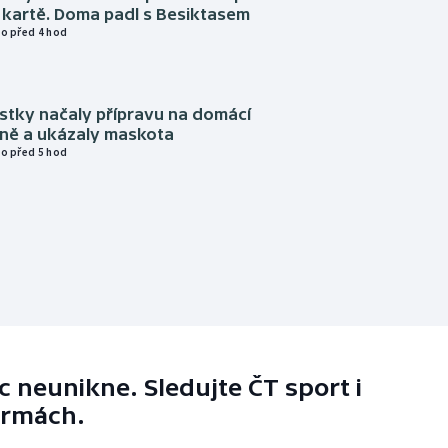
 kartě. Doma padl s Besiktasem
o před 4 hod
istky načaly přípravu na domácí
zně a ukázaly maskota
o před 5 hod
 neunikne. Sledujte ČT sport i
ormách.