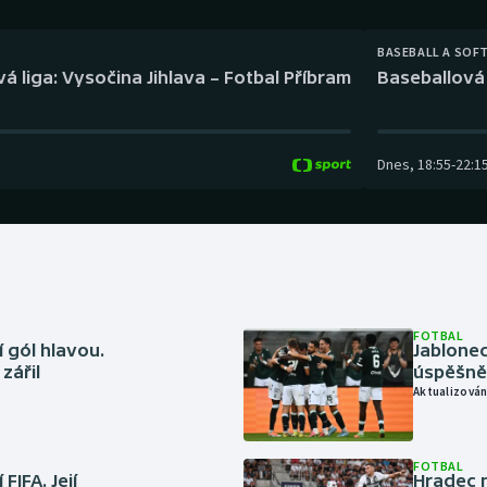
Moderní pětiboj
Triatlon
BASEBALL A SOF
Motorsport
Veslování
á liga: Vysočina Jihlava – Fotbal Příbram
Baseballová 
Olympijské hry
Vodní slalom
Parasport
Volejbal
Dnes
,
18:55
-
22:1
Plavání
Ostatní
Plážový volejbal
FOTBAL
 gól hlavou.
Jablonec
zářil
úspěšně 
Aktualizován
FOTBAL
FIFA. Její
Hradec n