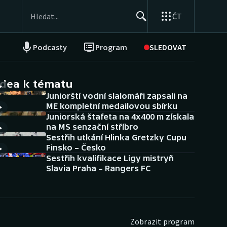
ČT
Podcasty
Program
SLEDOVAT
NEPŘEHLÉDNĚTE
Soutěže
idea k tématu
Juniorští vodní slalomáři zapsali na
Historické návraty
ME kompletní medailovou sbírku
Juniorská štafeta na 4x400 m získala
Aplikace ČT sport
na MS senzační stříbro
Sestřih utkání Hlinka Gretzky Cupu
AZ kvíz
Finsko – Česko
Sestřih kvalifikace Ligy mistryň
Slavia Praha – Rangers FC
Zobrazit program