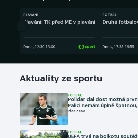
Curling
PLAVÁNÍ
FOTBAL
Dostihy
Plavání: TK před ME v plavání
Druhá fotbalov
Florbal
Futsal
Dnes
,
12:30
-
13:00
Dnes
,
17:35
-
19:55
Golf
Gymnastika
Aktuality ze sportu
FOTBAL
Polidar dal dost možná první
Palici nemám úplně špatnou, 
Před 2 hod
FOTBAL
UEFA trvá na bojkotu soutěží 