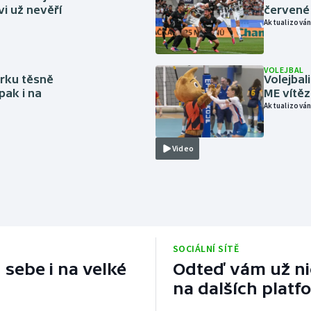
vi už nevěří
červené
Aktualizován
VOLEJBAL
rku těsně
Volejbal
pak i na
ME vítě
Aktualizován
Video
SOCIÁLNÍ SÍTĚ
 sebe i na velké
Odteď vám už nic
na dalších platf