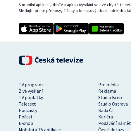
S mobilní aplikací, HbbTV a apkou iVysílání ve své chytré telev
Sledujte přímé přenosy, články a bonusový obsah kdekoli a kd
TV program
Pro média
Živé vysílání
Reklama
TV poplatky
Studio Brno
Teletext
Studio Ostrava
Podcasty
Rada ČT
Počasí
Kariéra
E-shop
Podávání námět
Mobilní a TV aplikace
Časté dotazy