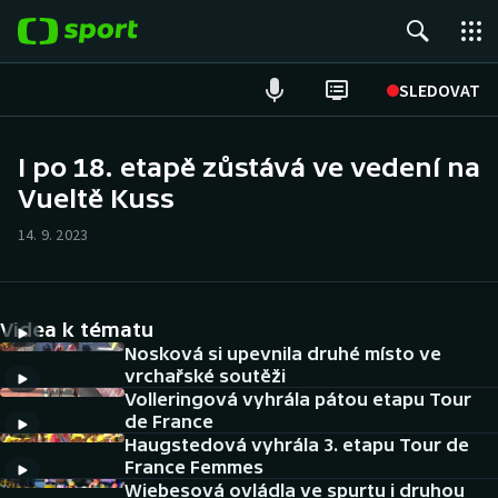
POPULÁRNÍ
SLEDOVAT
Fotbal
I po 18. etapě zůstává ve vedení na
Vueltě Kuss
Hokej
14. 9. 2023
Tenis
Atletika
Videa k tématu
Cyklistika
Nosková si upevnila druhé místo ve
vrchařské soutěži
Volleringová vyhrála pátou etapu Tour
DALŠÍ SPORTY
de France
Haugstedová vyhrála 3. etapu Tour de
Americký fotbal
NEPŘEHLÉDNĚTE
France Femmes
Wiebesová ovládla ve spurtu i druhou