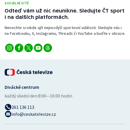
SOCIÁLNÍ SÍTĚ
Stolní tenis
Odteď vám už nic neunikne. Sledujte ČT sport
i na dalších platformách.
Triatlon
Nenechte si nikde ujít nejnovější sportovní události. Sledujte nás i
Veslování
na Facebooku, X, Instagramu, Threads či YouTube a buďte v obraze.
Vodní slalom
Volejbal
Ostatní
Divácké centrum
každý všední den:
8:00—16:00 hodin
261 136 113
info@ceskatelevize.cz