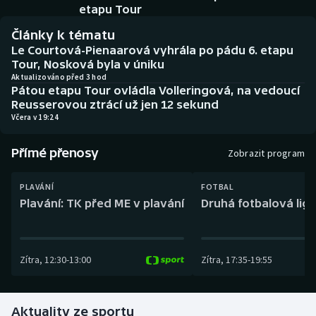
Baseball a softbal
Soutěže
etapu Tour
Články k tématu
Basketbal
Historické návraty
Le Courtová-Pienaarová vyhrála po pádu 6. etapu
Tour, Nosková byla v úniku
Biatlon
Aplikace ČT sport
Aktualizováno před 3 hod
Pátou etapu Tour ovládla Volleringová, na vedoucí
Reusserovou ztrácí už jen 12 sekund
Boby a skeleton
AZ kvíz
Včera v 19:24
Box
Přímé přenosy
Zobrazit program
Curling
PLAVÁNÍ
FOTBAL
Plavání: TK před ME v plavání
Druhá fotbalová liga
Dostihy
Florbal
Zítra
,
12:30
-
13:00
Zítra
,
17:35
-
19:55
Futsal
Aktuality ze sportu
Golf