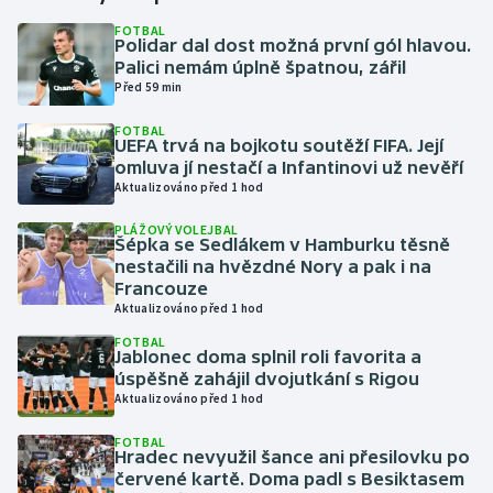
FOTBAL
Polidar dal dost možná první gól hlavou.
Gymnastika
Palici nemám úplně špatnou, zářil
Před 59 min
Házená
FOTBAL
UEFA trvá na bojkotu soutěží FIFA. Její
Jezdectví
omluva jí nestačí a Infantinovi už nevěří
Aktualizováno před 1 hod
Judo
PLÁŽOVÝ VOLEJBAL
Šépka se Sedlákem v Hamburku těsně
Krasobruslení
nestačili na hvězdné Nory a pak i na
Francouze
Aktualizováno před 1 hod
Lezení
FOTBAL
Jablonec doma splnil roli favorita a
Lyže a snowboard
úspěšně zahájil dvojutkání s Rigou
Aktualizováno před 1 hod
Moderní pětiboj
FOTBAL
Hradec nevyužil šance ani přesilovku po
Motorsport
červené kartě. Doma padl s Besiktasem