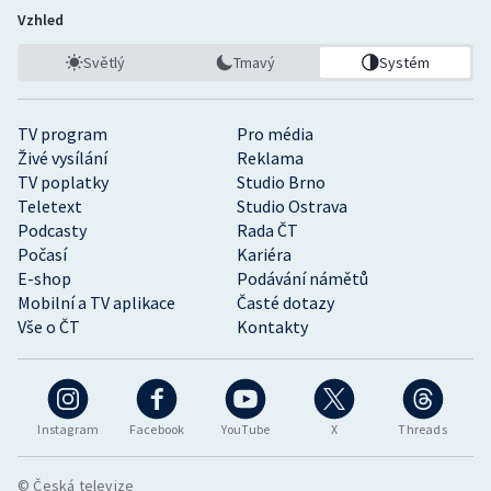
Vzhled
Světlý
Tmavý
Systém
TV program
Pro média
Živé vysílání
Reklama
TV poplatky
Studio Brno
Teletext
Studio Ostrava
Podcasty
Rada ČT
Počasí
Kariéra
E-shop
Podávání námětů
Mobilní a TV aplikace
Časté dotazy
Vše o ČT
Kontakty
Instagram
Facebook
YouTube
X
Threads
© Česká televize