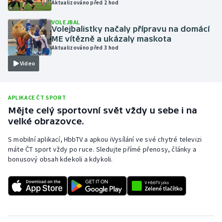
Aktualizováno před 2 hod
Olympijské hry
VOLEJBAL
Volejbalistky načaly přípravu na domácí
Parasport
ME vítězně a ukázaly maskota
Aktualizováno před 3 hod
Plavání
Video
Plážový volejbal
APLIKACE ČT SPORT
Ragby
Mějte celý sportovní svět vždy u sebe i na
velké obrazovce.
Rychlobruslení
S mobilní aplikací, HbbTV a apkou iVysílání ve své chytré televizi
máte ČT sport vždy po ruce. Sledujte přímé přenosy, články a
Rychlostní kanoistika
bonusový obsah kdekoli a kdykoli.
Short track
Sportovní střelba