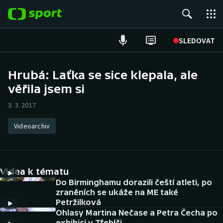
POPULÁRNÍ
SLEDOVAT
Fotbal
Hrubá: Laťka se sice klepala, ale
věřila jsem si
Hokej
3. 3. 2017
Tenis
Videoarchiv
Atletika
Cyklistika
Videa k tématu
DALŠÍ SPORTY
Do Birminghamu dorazili čeští atleti, po
zraněních se ukáže na ME také
Petržilková
Americký fotbal
NEPŘEHLÉDNĚTE
Ohlasy Martina Nečase a Petra Čecha po
exhibici v Třebíči