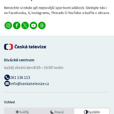
Stolní tenis
Nenechte si nikde ujít nejnovější sportovní události. Sledujte nás i
na Facebooku, X, Instagramu, Threads či YouTube a buďte v obraze.
Triatlon
Veslování
Vodní slalom
Volejbal
Divácké centrum
Ostatní
každý všední den:
8:00—16:00 hodin
261 136 113
info@ceskatelevize.cz
Vzhled
Světlý
Tmavý
Systém