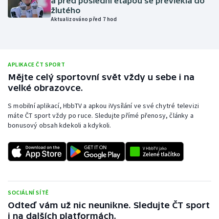
a před poslední etapou se převlékla do
žlutého
Olympijské hry
Aktualizováno před 7 hod
Parasport
Plavání
APLIKACE ČT SPORT
Mějte celý sportovní svět vždy u sebe i na
Plážový volejbal
velké obrazovce.
S mobilní aplikací, HbbTV a apkou iVysílání ve své chytré televizi
Ragby
máte ČT sport vždy po ruce. Sledujte přímé přenosy, články a
bonusový obsah kdekoli a kdykoli.
Rychlobruslení
Rychlostní kanoistika
Short track
SOCIÁLNÍ SÍTĚ
Sportovní střelba
Odteď vám už nic neunikne. Sledujte ČT sport
i na dalších platformách.