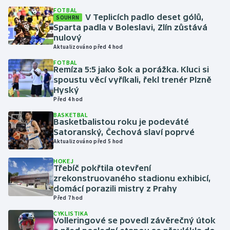
FOTBAL
V Teplicích padlo deset gólů,
SOUHRN
Gymnastika
Sparta padla v Boleslavi, Zlín zůstává
nulový
Aktualizováno před 4 hod
Házená
FOTBAL
Remíza 5:5 jako šok a porážka. Kluci si
Jezdectví
spoustu věcí vyříkali, řekl trenér Plzně
Hyský
Judo
Před 4 hod
BASKETBAL
Basketbalistou roku je podeváté
Krasobruslení
Satoranský, Čechová slaví poprvé
Aktualizováno před 5 hod
Lezení
HOKEJ
Třebíč pokřtila otevření
Lyže a snowboard
zrekonstruovaného stadionu exhibicí,
domácí porazili mistry z Prahy
Moderní pětiboj
Před 7 hod
CYKLISTIKA
Motorsport
Volleringové se povedl závěrečný útok