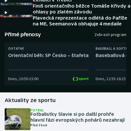
Baseball a softbal
Soutěže
Finiš orientačního běžce Tomáše Křivdy a
ohlasy po zlatém závodu
Basketbal
Historické návraty
Plavecká reprezentace odlétá do Paříže
na ME, Seemanová obhajuje 4 medaile
Biatlon
Aplikace ČT sport
Přímé přenosy
Zobrazit program
Boby a skeleton
AZ kvíz
OSTATNÍ
BASEBALL A SOFTBA
Orientační běh: SP Česko – štafeta
Baseballová ex
Box
Curling
Dnes
,
10:50
-
15:00
Dnes
,
12:55
-
16:15
Dostihy
Aktuality ze sportu
Florbal
FOTBAL
Fotbalistky Slavie si po další prohře
Futsal
hlavní fázi evropských pohárů nezahrají
Před 3 hod
Golf