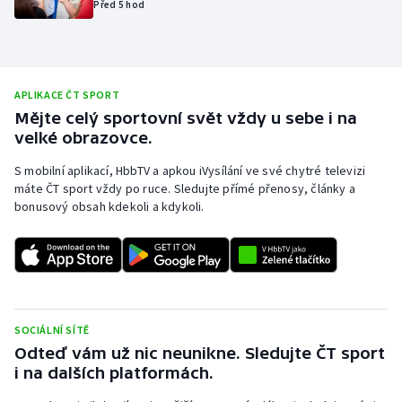
Před 5 hod
Olympijské hry
Parasport
APLIKACE ČT SPORT
Plavání
Mějte celý sportovní svět vždy u sebe i na
velké obrazovce.
Plážový volejbal
S mobilní aplikací, HbbTV a apkou iVysílání ve své chytré televizi
máte ČT sport vždy po ruce. Sledujte přímé přenosy, články a
Ragby
bonusový obsah kdekoli a kdykoli.
Rychlobruslení
Rychlostní kanoistika
Short track
SOCIÁLNÍ SÍTĚ
Odteď vám už nic neunikne. Sledujte ČT sport
Sportovní střelba
i na dalších platformách.