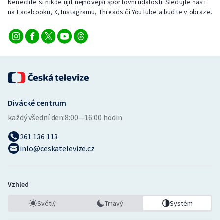
Nenechte si nikde ujít nejnovější sportovní události. Sledujte nás i
Stolní tenis
na Facebooku, X, Instagramu, Threads či YouTube a buďte v obraze.
Triatlon
Veslování
Vodní slalom
Volejbal
Divácké centrum
každý všední den:
8:00—16:00 hodin
Ostatní
261 136 113
info@ceskatelevize.cz
Vzhled
Světlý
Tmavý
Systém