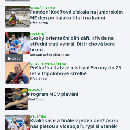
VODNÍ SLALOM
Famózní Kočířová získala na juniorském
Gymnastika
ME den po kajaku titul i na kanoi
Před 22 min
Házená
OSTATNÍ
Český orientační běh září. Křivda na
Jezdectví
střední trati vyhrál, Dittrichová bere
bronz
Judo
Aktualizováno před 33 min
Video
SPORTOVNÍ STŘELBA
Puškařka Katz je mistryní Evropy do 23
Krasobruslení
let v třípolohové střelbě
Před 1 hod
Lezení
PLAVÁNÍ
Program ME v plavání
Lyže a snowboard
Před 2 hod
Moderní pětiboj
ATLETIKA
Kvalifikace a finále v jeden den? Asi si
Motorsport
nás pletou s vícebojaři, rýpl si Staněk