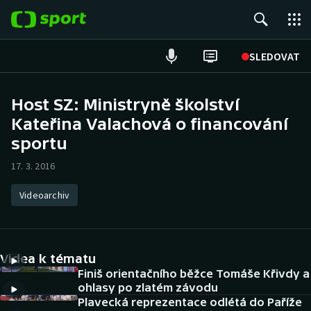
POPULÁRNÍ
SLEDOVAT
Fotbal
Host SZ: Ministryně školství
Kateřina Valachová o financování
Hokej
sportu
Tenis
17. 3. 2016
Atletika
Videoarchiv
Cyklistika
DALŠÍ SPORTY
Videa k tématu
Finiš orientačního běžce Tomáše Křivdy a
Americký fotbal
NEPŘEHLÉDNĚTE
ohlasy po zlatém závodu
Plavecká reprezentace odlétá do Paříže