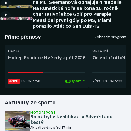
na ME, Seemanová obhajuje 4 medaile
Baseball a softbal
Soutěže
Na Kunětické hoře se koná 16. ročník
charitativní akce Golf pro Paraple
Basketbal
Historické návraty
Messi dal první góly po MS, Miami
porazilo Atlético San Luis 4:2
Biatlon
Aplikace ČT sport
Přímé přenosy
Zobrazit program
Boby a skeleton
AZ kvíz
HOKEJ
OSTATNÍ
Hokej: Exhibice Hvězdy zpět 2026
Orientační běh: 
Box
Curling
16:50
-
19:50
Zítra
,
10:50
-
15:00
ŽIVĚ
Dostihy
Aktuality ze sportu
Florbal
MOTORSPORT
Futsal
Salač byl v kvalifikaci v Silverstonu
šestý
Aktualizováno před 17 min
Golf