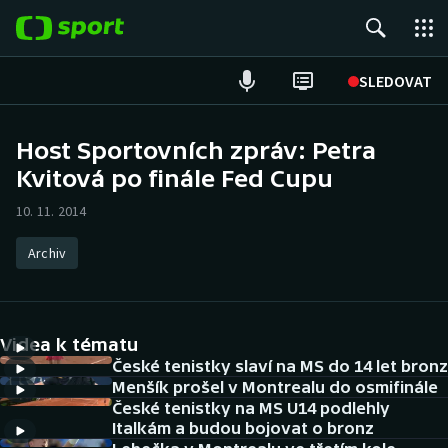
POPULÁRNÍ
SLEDOVAT
Fotbal
Host Sportovních zpráv: Petra
Kvitová po finále Fed Cupu
Hokej
10. 11. 2014
Tenis
Archiv
Atletika
Cyklistika
Videa k tématu
DALŠÍ SPORTY
České tenistky slaví na MS do 14 let bronz
Menšík prošel v Montrealu do osmifinále
České tenistky na MS U14 podlehly
Americký fotbal
NEPŘEHLÉDNĚTE
Italkám a budou bojovat o bronz