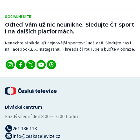
Stolní tenis
SOCIÁLNÍ SÍTĚ
Triatlon
Odteď vám už nic neunikne. Sledujte ČT sport
i na dalších platformách.
Veslování
Nenechte si nikde ujít nejnovější sportovní události. Sledujte nás i
Vodní slalom
na Facebooku, X, Instagramu, Threads či YouTube a buďte v obraze.
Volejbal
Ostatní
Divácké centrum
každý všední den:
8:00—16:00 hodin
261 136 113
info@ceskatelevize.cz