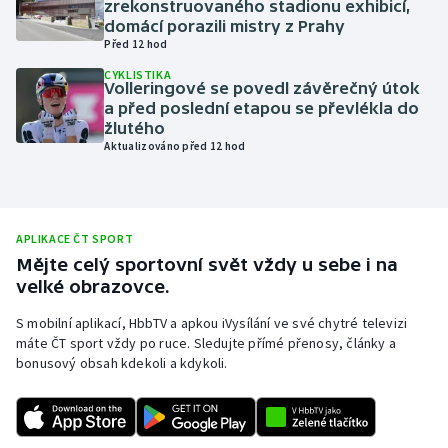
zrekonstruovaného stadionu exhibicí,
domácí porazili mistry z Prahy
Olympijské hry
Před 12 hod
CYKLISTIKA
Parasport
Volleringové se povedl závěrečný útok
a před poslední etapou se převlékla do
Plavání
žlutého
Aktualizováno před 12 hod
Plážový volejbal
Ragby
APLIKACE ČT SPORT
Mějte celý sportovní svět vždy u sebe i na
Rychlobruslení
velké obrazovce.
Rychlostní kanoistika
S mobilní aplikací, HbbTV a apkou iVysílání ve své chytré televizi
máte ČT sport vždy po ruce. Sledujte přímé přenosy, články a
bonusový obsah kdekoli a kdykoli.
Short track
Sportovní střelba