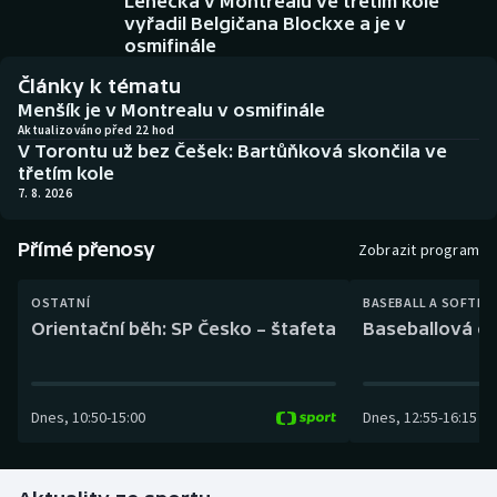
Lehečka v Montrealu ve třetím kole
Baseball a softbal
Soutěže
vyřadil Belgičana Blockxe a je v
osmifinále
Basketbal
Historické návraty
Články k tématu
Menšík je v Montrealu v osmifinále
Biatlon
Aplikace ČT sport
Aktualizováno před 22 hod
V Torontu už bez Češek: Bartůňková skončila ve
třetím kole
Boby a skeleton
AZ kvíz
7. 8. 2026
Box
Přímé přenosy
Zobrazit program
Curling
OSTATNÍ
BASEBALL A SOFTBA
Orientační běh: SP Česko – štafeta
Baseballová ex
Dostihy
Florbal
Dnes
,
10:50
-
15:00
Dnes
,
12:55
-
16:15
Futsal
Golf