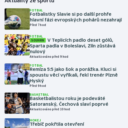
Aktuality ze sportu
FOTBAL
Gymnastika
Fotbalistky Slavie si po další prohře
hlavní fázi evropských pohárů nezahrají
Před 7 hod
Házená
FOTBAL
V Teplicích padlo deset gólů,
Jezdectví
SOUHRN
Sparta padla v Boleslavi, Zlín zůstává
nulový
Judo
Aktualizováno před 9 hod
FOTBAL
Krasobruslení
Remíza 5:5 jako šok a porážka. Kluci si
spoustu věcí vyříkali, řekl trenér Plzně
Hyský
Lezení
Před 9 hod
BASKETBAL
Lyže a snowboard
Basketbalistou roku je podeváté
Satoranský, Čechová slaví poprvé
Moderní pětiboj
Aktualizováno před 10 hod
HOKEJ
Motorsport
Třebíč pokřtila otevření