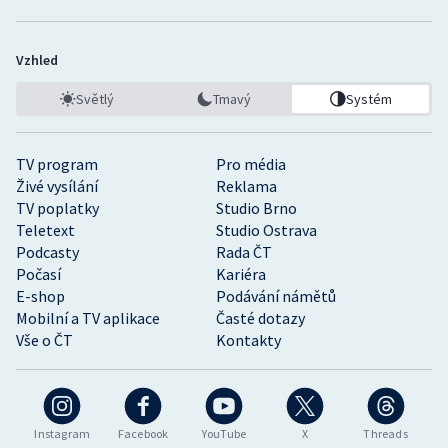
Vzhled
Světlý
Tmavý
Systém
TV program
Pro média
Živé vysílání
Reklama
TV poplatky
Studio Brno
Teletext
Studio Ostrava
Podcasty
Rada ČT
Počasí
Kariéra
E-shop
Podávání námětů
Mobilní a TV aplikace
Časté dotazy
Vše o ČT
Kontakty
Instagram
Facebook
YouTube
X
Threads