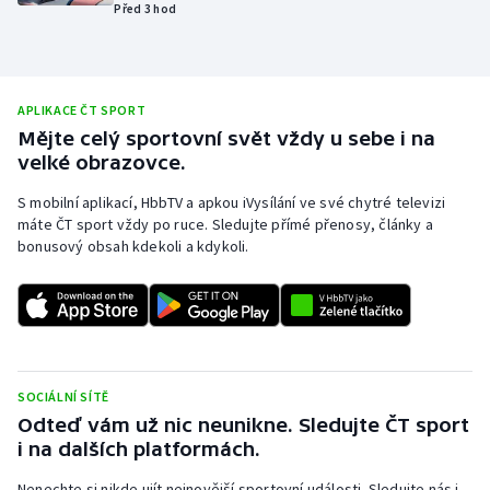
Před 3 hod
Olympijské hry
Parasport
APLIKACE ČT SPORT
Plavání
Mějte celý sportovní svět vždy u sebe i na
velké obrazovce.
Plážový volejbal
S mobilní aplikací, HbbTV a apkou iVysílání ve své chytré televizi
máte ČT sport vždy po ruce. Sledujte přímé přenosy, články a
Ragby
bonusový obsah kdekoli a kdykoli.
Rychlobruslení
Rychlostní kanoistika
SOCIÁLNÍ SÍTĚ
Short track
Odteď vám už nic neunikne. Sledujte ČT sport
i na dalších platformách.
Sportovní střelba
Nenechte si nikde ujít nejnovější sportovní události. Sledujte nás i