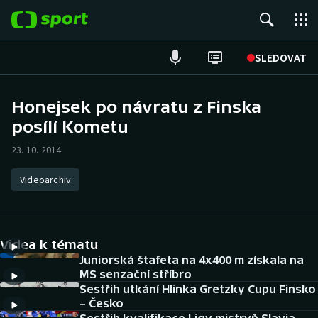
POPULÁRNÍ
SLEDOVAT
Fotbal
Honejsek po návratu z Finska
posílí Kometu
Hokej
23. 10. 2014
Tenis
Videoarchiv
Atletika
Cyklistika
Videa k tématu
DALŠÍ SPORTY
Juniorská štafeta na 4x400 m získala na
MS senzační stříbro
Sestřih utkání Hlinka Gretzky Cupu Finsko
Americký fotbal
NEPŘEHLÉDNĚTE
– Česko