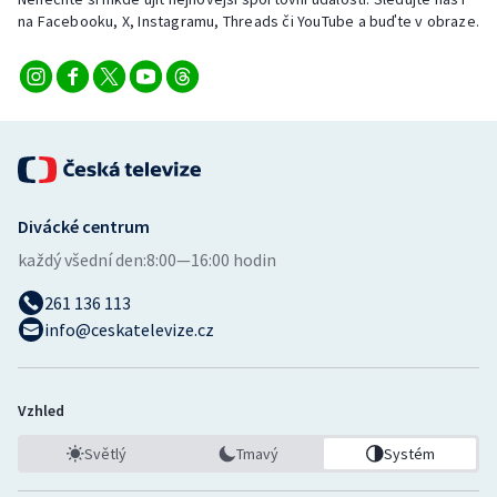
Stolní tenis
na Facebooku, X, Instagramu, Threads či YouTube a buďte v obraze.
Triatlon
Veslování
Vodní slalom
Divácké centrum
Volejbal
každý všední den:
8:00—16:00 hodin
Ostatní
261 136 113
info@ceskatelevize.cz
Vzhled
Světlý
Tmavý
Systém