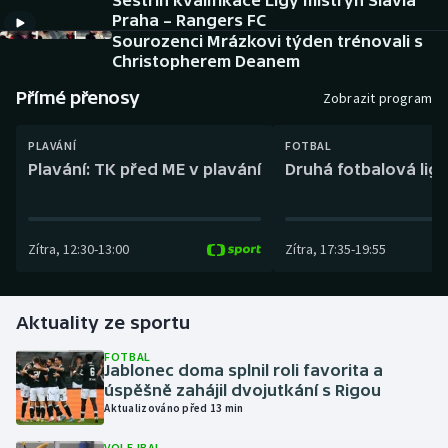
Sestřih kvalifikace Ligy mistryň Slavia
Baseball a softbal
Soutěže
Praha – Rangers FC
Sourozenci Mrázkovi týden trénovali s
Basketbal
Historické návraty
Christopherem Deanem
Přímé přenosy
Zobrazit program
Biatlon
Aplikace ČT sport
PLAVÁNÍ
FOTBAL
Boby a skeleton
AZ kvíz
Plavání: TK před ME v plavání
Druhá fotbalová liga
Box
Zítra
,
12:30
-
13:00
Zítra
,
17:35
-
19:55
Curling
Dostihy
Aktuality ze sportu
Florbal
FOTBAL
Jablonec doma splnil roli favorita a
úspěšně zahájil dvojutkání s Rigou
Futsal
Aktualizováno před 13 min
Golf
VOLEJBAL