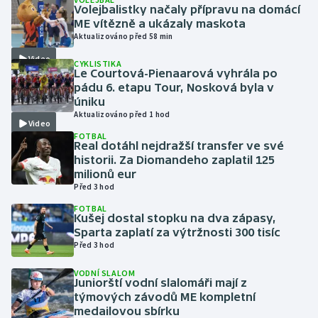
Volejbalistky načaly přípravu na domácí
ME vítězně a ukázaly maskota
Gymnastika
Aktualizováno před 58 min
Video
CYKLISTIKA
Házená
Le Courtová-Pienaarová vyhrála po
pádu 6. etapu Tour, Nosková byla v
Jezdectví
úniku
Aktualizováno před 1 hod
Video
Judo
FOTBAL
Real dotáhl nejdražší transfer ve své
historii. Za Diomandeho zaplatil 125
Krasobruslení
milionů eur
Před 3 hod
Lezení
FOTBAL
Kušej dostal stopku na dva zápasy,
Sparta zaplatí za výtržnosti 300 tisíc
Lyže a snowboard
Před 3 hod
Moderní pětiboj
VODNÍ SLALOM
Juniorští vodní slalomáři mají z
týmových závodů ME kompletní
Motorsport
medailovou sbírku