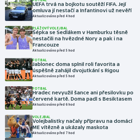
UEFA trvá na bojkotu soutěží FIFA. Její
omluva jí nestačí a Infantinovi už nevěří
Gymnastika
Aktualizováno před 4 hod
PLÁŽOVÝ VOLEJBAL
Házená
Šépka se Sedlákem v Hamburku těsně
nestačili na hvězdné Nory a pak i na
Jezdectví
Francouze
Aktualizováno před 5 hod
Judo
FOTBAL
Jablonec doma splnil roli favorita a
úspěšně zahájil dvojutkání s Rigou
Krasobruslení
Aktualizováno před 5 hod
FOTBAL
Lezení
Hradec nevyužil šance ani přesilovku po
červené kartě. Doma padl s Besiktasem
Lyže a snowboard
Aktualizováno před 6 hod
VOLEJBAL
Moderní pětiboj
Volejbalistky načaly přípravu na domácí
ME vítězně a ukázaly maskota
Aktualizováno před 7 hod
Motorsport