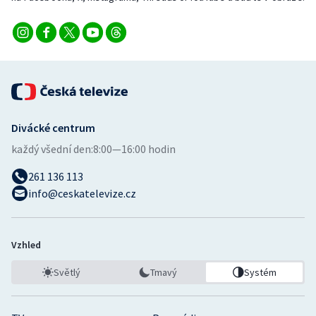
Stolní tenis
Triatlon
Veslování
Vodní slalom
Divácké centrum
Volejbal
každý všední den:
8:00—16:00 hodin
261 136 113
Ostatní
info@ceskatelevize.cz
Vzhled
Světlý
Tmavý
Systém