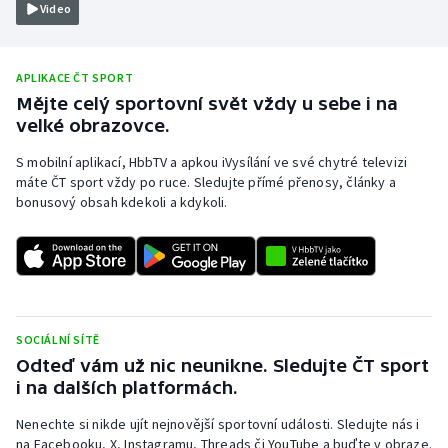
Video
Olympijské hry
Parasport
APLIKACE ČT SPORT
Mějte celý sportovní svět vždy u sebe i na
velké obrazovce.
Plavání
S mobilní aplikací, HbbTV a apkou iVysílání ve své chytré televizi
Plážový volejbal
máte ČT sport vždy po ruce. Sledujte přímé přenosy, články a
bonusový obsah kdekoli a kdykoli.
Ragby
Rychlobruslení
Rychlostní kanoistika
SOCIÁLNÍ SÍTĚ
Odteď vám už nic neunikne. Sledujte ČT sport
Short track
i na dalších platformách.
Sportovní střelba
Nenechte si nikde ujít nejnovější sportovní události. Sledujte nás i
na Facebooku, X, Instagramu, Threads či YouTube a buďte v obraze.