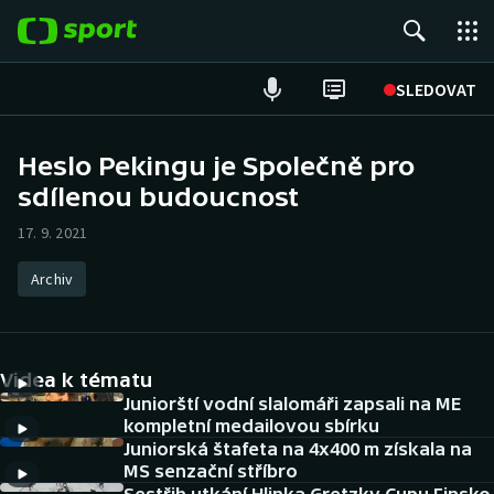
POPULÁRNÍ
SLEDOVAT
Fotbal
Heslo Pekingu je Společně pro
sdílenou budoucnost
Hokej
17. 9. 2021
Tenis
Archiv
Atletika
Cyklistika
Videa k tématu
DALŠÍ SPORTY
Juniorští vodní slalomáři zapsali na ME
kompletní medailovou sbírku
Juniorská štafeta na 4x400 m získala na
Americký fotbal
NEPŘEHLÉDNĚTE
MS senzační stříbro