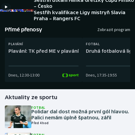
Sestřih utkání Hlinka Gretzky Cupu Finsko
Baseball a softbal
Soutěže
– Česko
Sestřih kvalifikace Ligy mistryň Slavia
Basketbal
Historické návraty
Praha – Rangers FC
Přímé přenosy
Zobrazit program
Biatlon
Aplikace ČT sport
PLAVÁNÍ
FOTBAL
Boby a skeleton
AZ kvíz
Plavání: TK před ME v plavání
Druhá fotbalová liga
Box
Dnes
,
12:30
-
13:00
Dnes
,
17:35
-
19:55
Curling
Dostihy
Aktuality ze sportu
Florbal
FOTBAL
Polidar dal dost možná první gól hlavou.
Palici nemám úplně špatnou, zářil
Futsal
Před 4 hod
Golf
FOTBAL