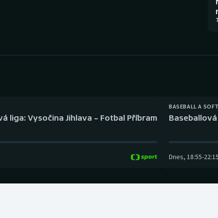
Moderní pětiboj
Triatlon
7
Motorsport
Veslování
Olympijské hry
Vodní slalom
Parasport
Volejbal
Plavání
Ostatní
BASEBALL A SOF
á liga: Vysočina Jihlava – Fotbal Příbram
Baseballová 
Plážový volejbal
Dnes
,
18:55
-
22:1