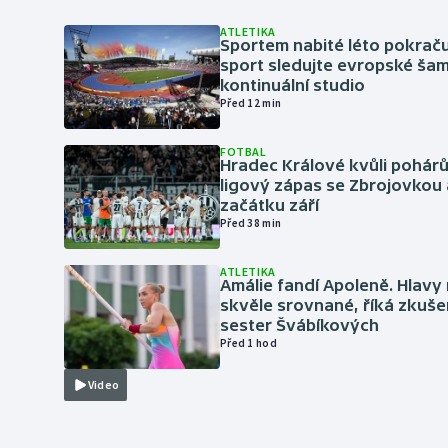
ATLETIKA
Sportem nabité léto pokraču
sport sledujte evropské šam
kontinuální studio
Před 12 min
FOTBAL
Hradec Králové kvůli pohár
ligový zápas se Zbrojovkou 
začátku září
Před 38 min
ATLETIKA
Amálie fandí Apoleně. Hlav
skvěle srovnané, říká zkuše
sester Švábíkových
Před 1 hod
Video