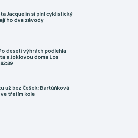
ta Jacquelin si plní cyklistický
ají ho dva závody
Po deseti výhrách podlehla
ta s Joklovou doma Los
82:89
tu už bez Češek: Bartůňková
 ve třetím kole