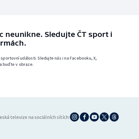
 neunikne. Sledujte ČT sport i
ormách.
 sportovní události. Sledujte nás i na Facebooku, X,
a buďte v obraze.
eská televize na sociálních sítích: