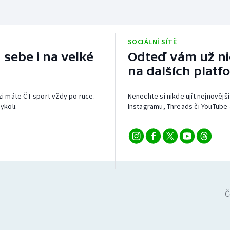
SOCIÁLNÍ SÍTĚ
 sebe i na velké
Odteď vám už nic
na dalších platf
izi máte ČT sport vždy po ruce.
Nenechte si nikde ujít nejnovější
ykoli.
Instagramu, Threads či YouTube 
Č