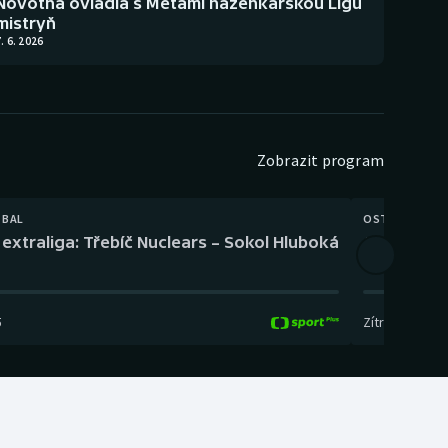
Novotná ovládla s Metami házenkářskou Ligu
mistryň
. 6. 2026
Zobrazit program
TBAL
OSTATNÍ
extraliga: Třebíč Nuclears – Sokol Hluboká
Orientační
5
Zítra
,
14:00
-
17