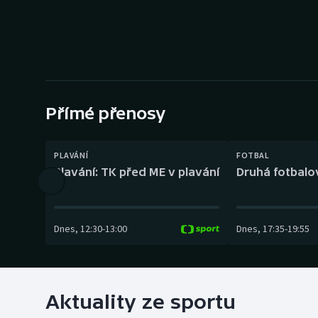
Curling
Dostihy
Florbal
Futsal
Přímé přenosy
Golf
PLAVÁNÍ
FOTBAL
Plavání: TK před ME v plavání
Druhá fotbalov
Gymnastika
Dnes
,
12:30
-
13:00
Dnes
,
17:35
-
19:55
Aktuality ze sportu