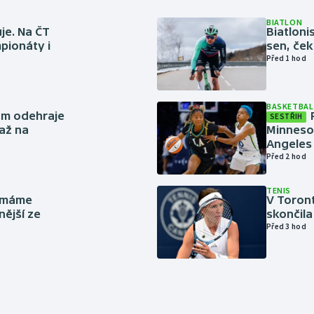
BIATLON
je. Na ČT
Biatlonis
pionáty i
sen, ček
Před 1 hod
BASKETBAL
ům odehraje
SESTŘIH
až na
Minneso
Angeles 
Před 2 hod
TENIS
y máme
V Toron
nější ze
skončila
Před 3 hod