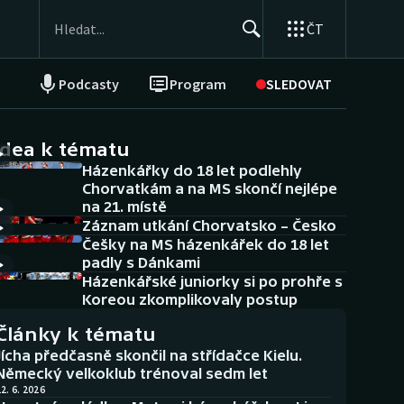
ČT
Podcasty
Program
SLEDOVAT
NEPŘEHLÉDNĚTE
Soutěže
idea k tématu
Házenkářky do 18 let podlehly
Historické návraty
Chorvatkám a na MS skončí nejlépe
na 21. místě
Aplikace ČT sport
Záznam utkání Chorvatsko – Česko
Češky na MS házenkářek do 18 let
AZ kvíz
padly s Dánkami
Házenkářské juniorky si po prohře s
Koreou zkomplikovaly postup
Články k tématu
Jícha předčasně skončil na střídačce Kielu.
Německý velkoklub trénoval sedm let
2. 6. 2026