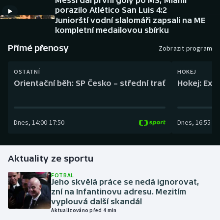
Messi dal první góly po MS, Miami
Baseball a softbal
Soutěže
porazilo Atlético San Luis 4:2
Juniorští vodní slalomáři zapsali na ME
Basketbal
Historické návraty
kompletní medailovou sbírku
Přímé přenosy
Zobrazit program
Biatlon
Aplikace ČT sport
OSTATNÍ
HOKEJ
Boby a skeleton
AZ kvíz
Orientační běh: SP Česko – střední trať
Hokej: Exh
Box
Dnes
,
14:00
-
17:50
Dnes
,
16:55
-
19
Curling
Dostihy
Aktuality ze sportu
Florbal
FOTBAL
Jeho skvělá práce se nedá ignorovat,
zní na Infantinovu adresu. Mezitím
Futsal
vyplouvá další skandál
Aktualizováno před 4 min
Golf