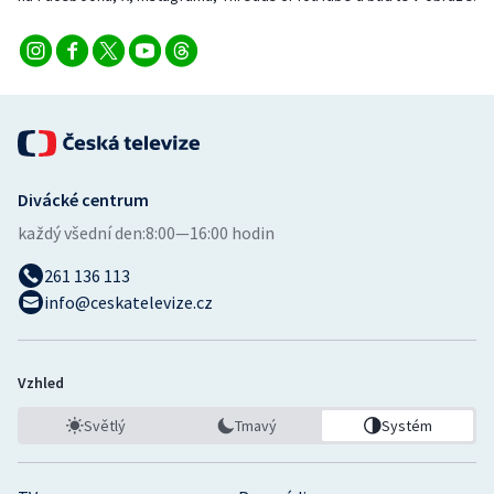
Stolní tenis
Triatlon
Veslování
Vodní slalom
Divácké centrum
Volejbal
každý všední den:
8:00—16:00 hodin
261 136 113
Ostatní
info@ceskatelevize.cz
Vzhled
Světlý
Tmavý
Systém