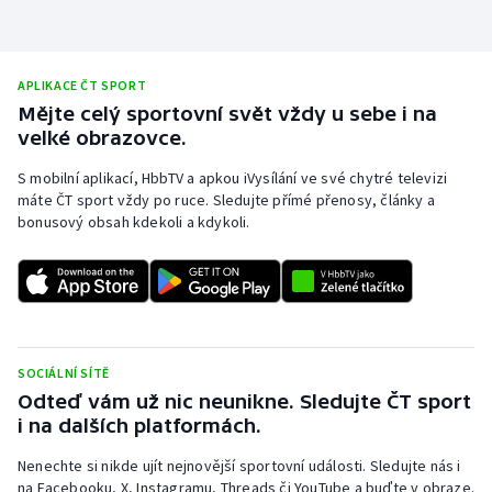
Olympijské hry
Parasport
APLIKACE ČT SPORT
Mějte celý sportovní svět vždy u sebe i na
velké obrazovce.
Plavání
S mobilní aplikací, HbbTV a apkou iVysílání ve své chytré televizi
Plážový volejbal
máte ČT sport vždy po ruce. Sledujte přímé přenosy, články a
bonusový obsah kdekoli a kdykoli.
Ragby
Rychlobruslení
Rychlostní kanoistika
SOCIÁLNÍ SÍTĚ
Odteď vám už nic neunikne. Sledujte ČT sport
Short track
i na dalších platformách.
Sportovní střelba
Nenechte si nikde ujít nejnovější sportovní události. Sledujte nás i
na Facebooku, X, Instagramu, Threads či YouTube a buďte v obraze.