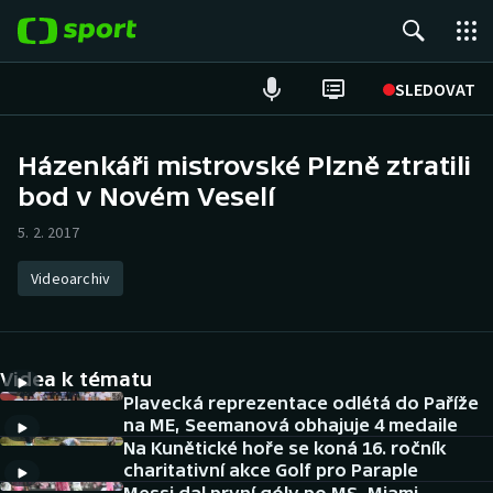
POPULÁRNÍ
SLEDOVAT
Fotbal
Házenkáři mistrovské Plzně ztratili
bod v Novém Veselí
Hokej
5. 2. 2017
Tenis
Videoarchiv
Atletika
Cyklistika
Videa k tématu
DALŠÍ SPORTY
Plavecká reprezentace odlétá do Paříže
na ME, Seemanová obhajuje 4 medaile
Na Kunětické hoře se koná 16. ročník
Americký fotbal
NEPŘEHLÉDNĚTE
charitativní akce Golf pro Paraple