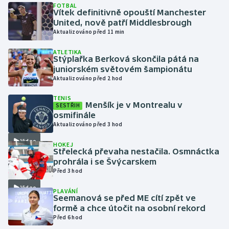
FOTBAL
Vítek definitivně opouští Manchester
United, nově patří Middlesbrough
Gymnastika
Aktualizováno před 11 min
Házená
ATLETIKA
Stýplařka Berková skončila pátá na
juniorském světovém šampionátu
Jezdectví
Aktualizováno před 2 hod
Judo
TENIS
Menšík je v Montrealu v
SESTŘIH
osmifinále
Krasobruslení
Aktualizováno před 3 hod
Video
HOKEJ
Lezení
Střelecká převaha nestačila. Osmnáctka
prohrála i se Švýcarskem
Lyže a snowboard
Před 3 hod
Video
PLAVÁNÍ
Moderní pětiboj
Seemanová se před ME cítí zpět ve
formě a chce útočit na osobní rekord
Před 6 hod
Motorsport