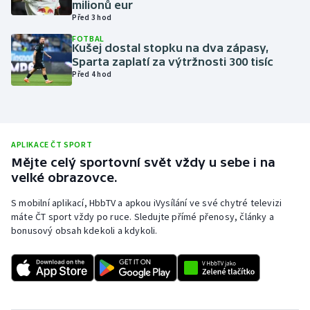
milionů eur
Před 3 hod
Olympijské hry
FOTBAL
Kušej dostal stopku na dva zápasy,
Parasport
Sparta zaplatí za výtržnosti 300 tisíc
Před 4 hod
Plavání
Plážový volejbal
APLIKACE ČT SPORT
Ragby
Mějte celý sportovní svět vždy u sebe i na
velké obrazovce.
Rychlobruslení
S mobilní aplikací, HbbTV a apkou iVysílání ve své chytré televizi
máte ČT sport vždy po ruce. Sledujte přímé přenosy, články a
Rychlostní kanoistika
bonusový obsah kdekoli a kdykoli.
Short track
Sportovní střelba