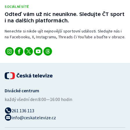
Stolní tenis
SOCIÁLNÍ SÍTĚ
Odteď vám už nic neunikne. Sledujte ČT sport
Triatlon
i na dalších platformách.
Nenechte si nikde ujít nejnovější sportovní události. Sledujte nás i
Veslování
na Facebooku, X, Instagramu, Threads či YouTube a buďte v obraze.
Vodní slalom
Volejbal
Ostatní
Divácké centrum
každý všední den:
8:00—16:00 hodin
261 136 113
info@ceskatelevize.cz