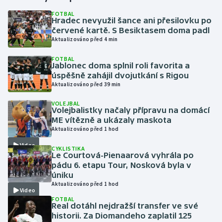
FOTBAL
Hradec nevyužil šance ani přesilovku po
Gymnastika
červené kartě. S Besiktasem doma padl
Aktualizováno před 4 min
Házená
FOTBAL
Jablonec doma splnil roli favorita a
Jezdectví
úspěšně zahájil dvojutkání s Rigou
Aktualizováno před 39 min
Judo
VOLEJBAL
Volejbalistky načaly přípravu na domácí
Krasobruslení
ME vítězně a ukázaly maskota
Aktualizováno před 1 hod
Lezení
Video
CYKLISTIKA
Le Courtová-Pienaarová vyhrála po
Lyže a snowboard
pádu 6. etapu Tour, Nosková byla v
úniku
Aktualizováno před 1 hod
Moderní pětiboj
Video
FOTBAL
Real dotáhl nejdražší transfer ve své
Motorsport
historii. Za Diomandeho zaplatil 125