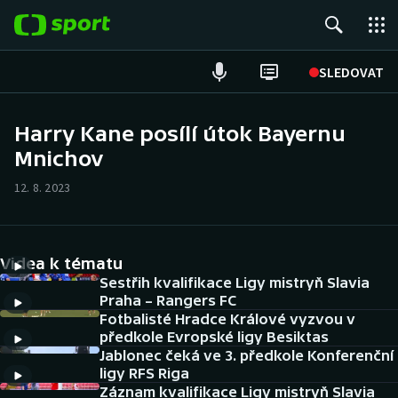
POPULÁRNÍ
SLEDOVAT
Fotbal
Harry Kane posílí útok Bayernu
Mnichov
Hokej
12. 8. 2023
Tenis
Atletika
Videa k tématu
Cyklistika
Sestřih kvalifikace Ligy mistryň Slavia
Praha – Rangers FC
Fotbalisté Hradce Králové vyzvou v
DALŠÍ SPORTY
předkole Evropské ligy Besiktas
Jablonec čeká ve 3. předkole Konferenční
Americký fotbal
NEPŘEHLÉDNĚTE
ligy RFS Riga
Záznam kvalifikace Ligy mistryň Slavia