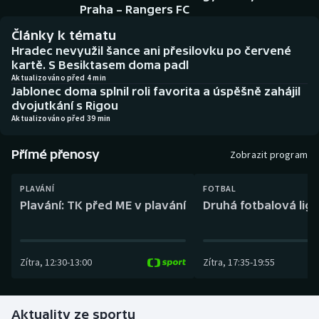
Baseball a softbal
Soutěže
Praha – Rangers FC
Články k tématu
Basketbal
Historické návraty
Hradec nevyužil šance ani přesilovku po červené
kartě. S Besiktasem doma padl
Biatlon
Aplikace ČT sport
Aktualizováno před 4 min
Jablonec doma splnil roli favorita a úspěšně zahájil
dvojutkání s Rigou
Boby a skeleton
AZ kvíz
Aktualizováno před 39 min
Box
Přímé přenosy
Zobrazit program
Curling
PLAVÁNÍ
FOTBAL
Plavání: TK před ME v plavání
Druhá fotbalová liga
Dostihy
Florbal
Zítra
,
12:30
-
13:00
Zítra
,
17:35
-
19:55
Futsal
Aktuality ze sportu
Golf