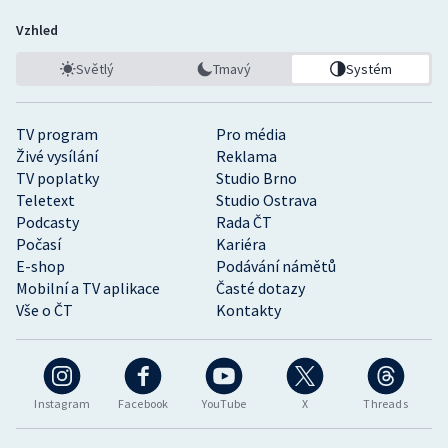
Vzhled
Světlý
Tmavý
Systém
TV program
Pro média
Živé vysílání
Reklama
TV poplatky
Studio Brno
Teletext
Studio Ostrava
Podcasty
Rada ČT
Počasí
Kariéra
E-shop
Podávání námětů
Mobilní a TV aplikace
Časté dotazy
Vše o ČT
Kontakty
Instagram
Facebook
YouTube
X
Threads