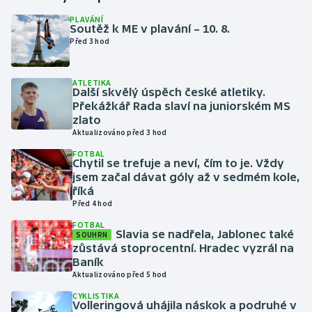
PLAVÁNÍ
Soutěž k ME v plavání – 10. 8.
Gymnastika
Před 3 hod
Házená
ATLETIKA
Další skvělý úspěch české atletiky.
Jezdectví
Překážkář Rada slaví na juniorském MS
zlato
Judo
Aktualizováno před 3 hod
FOTBAL
Chytil se trefuje a neví, čím to je. Vždy
Krasobruslení
jsem začal dávat góly až v sedmém kole,
říká
Lezení
Před 4 hod
FOTBAL
Lyže a snowboard
Slavia se nadřela, Jablonec také
SOUHRN
zůstává stoprocentní. Hradec vyzrál na
Baník
Moderní pětiboj
Aktualizováno před 5 hod
CYKLISTIKA
Motorsport
Volleringová uhájila náskok a podruhé v