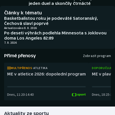
Baseball a softbal
Soutěže
jeden duel a skončily čtrnácté
Články k tématu
Basketbal
Historické návraty
Basketbalistou roku je podeváté Satoranský,
Čechová slaví poprvé
Biatlon
Aplikace ČT sport
Aktualizováno 8. 8. 2026
Po deseti výhrách podlehla Minnesota s Joklovou
doma Los Angeles 82:89
Boby a skeleton
AZ kvíz
7. 8. 2026
Box
Přímé přenosy
Zobrazit program
Curling
MULTIPŘENOS
ATLETIKA
DOPORUČUJEM
ME v atletice 2026: dopolední program
ME v plaván
Dostihy
Florbal
Dnes
,
11:20
-
14:40
Dnes
,
18:25
-
21
Futsal
Aktuality ze sportu
Golf