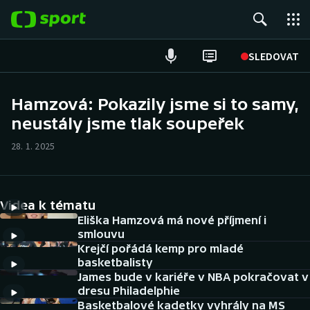
POPULÁRNÍ
SLEDOVAT
Fotbal
Hamzová: Pokazily jsme si to samy,
neustály jsme tlak soupeřek
Hokej
28. 1. 2025
Tenis
Atletika
Videa k tématu
Cyklistika
Eliška Hamzová má nové příjmení i
smlouvu
Krejčí pořádá kemp pro mladé
DALŠÍ SPORTY
basketbalisty
James bude v kariéře v NBA pokračovat v
Americký fotbal
NEPŘEHLÉDNĚTE
dresu Philadelphie
Basketbalové kadetky vyhrály na MS