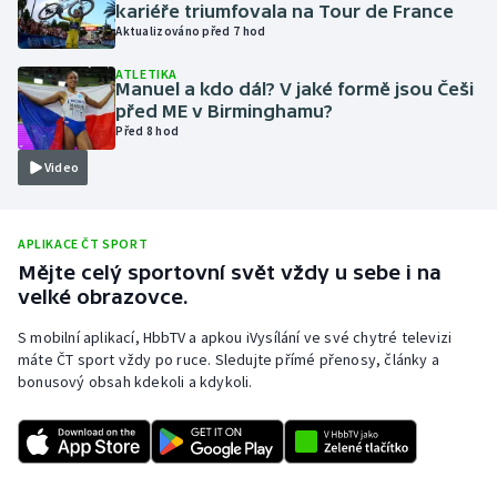
kariéře triumfovala na Tour de France
Olympijské hry
Aktualizováno před 7 hod
ATLETIKA
Parasport
Manuel a kdo dál? V jaké formě jsou Češi
před ME v Birminghamu?
Před 8 hod
Plavání
Video
Plážový volejbal
Ragby
APLIKACE ČT SPORT
Mějte celý sportovní svět vždy u sebe i na
velké obrazovce.
Rychlobruslení
S mobilní aplikací, HbbTV a apkou iVysílání ve své chytré televizi
Rychlostní kanoistika
máte ČT sport vždy po ruce. Sledujte přímé přenosy, články a
bonusový obsah kdekoli a kdykoli.
Short track
Sportovní střelba