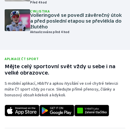
Před 4 hod
Olympijské hry
CYKLISTIKA
Volleringové se povedl závěrečný útok
a před poslední etapou se převlékla do
Parasport
žlutého
Aktualizováno před 4 hod
Plavání
Plážový volejbal
APLIKACE ČT SPORT
Ragby
Mějte celý sportovní svět vždy u sebe i na
velké obrazovce.
Rychlobruslení
S mobilní aplikací, HbbTV a apkou iVysílání ve své chytré televizi
máte ČT sport vždy po ruce. Sledujte přímé přenosy, články a
Rychlostní kanoistika
bonusový obsah kdekoli a kdykoli.
Short track
Sportovní střelba