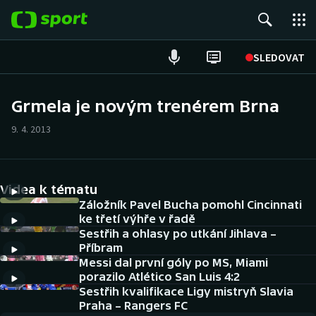
POPULÁRNÍ
SLEDOVAT
Fotbal
Grmela je novým trenérem Brna
Hokej
9. 4. 2013
Tenis
Videa k tématu
Atletika
Záložník Pavel Bucha pomohl Cincinnati
ke třetí výhře v řadě
Cyklistika
Sestřih a ohlasy po utkání Jihlava –
Příbram
DALŠÍ SPORTY
Messi dal první góly po MS, Miami
porazilo Atlético San Luis 4:2
Americký fotbal
Sestřih kvalifikace Ligy mistryň Slavia
NEPŘEHLÉDNĚTE
Praha – Rangers FC