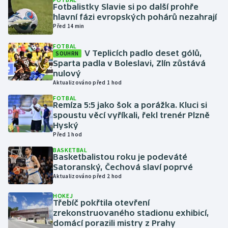
Fotbalistky Slavie si po další prohře
hlavní fázi evropských pohárů nezahrají
Gymnastika
Před 14 min
FOTBAL
Házená
V Teplicích padlo deset gólů,
SOUHRN
Sparta padla v Boleslavi, Zlín zůstává
Jezdectví
nulový
Aktualizováno před 1 hod
Judo
FOTBAL
Remíza 5:5 jako šok a porážka. Kluci si
spoustu věcí vyříkali, řekl trenér Plzně
Krasobruslení
Hyský
Před 1 hod
Lezení
BASKETBAL
Basketbalistou roku je podeváté
Satoranský, Čechová slaví poprvé
Lyže a snowboard
Aktualizováno před 2 hod
Moderní pětiboj
HOKEJ
Třebíč pokřtila otevření
zrekonstruovaného stadionu exhibicí,
Motorsport
domácí porazili mistry z Prahy