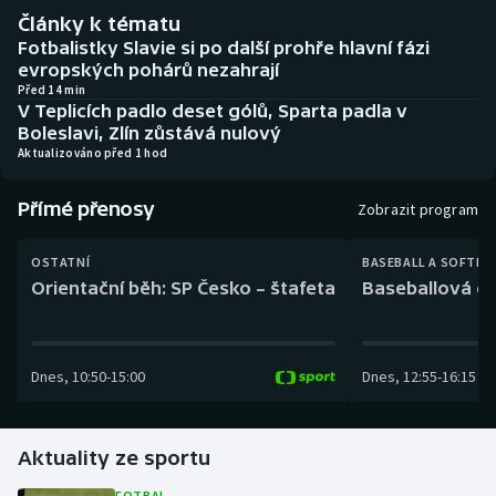
Baseball a softbal
Soutěže
Články k tématu
Fotbalistky Slavie si po další prohře hlavní fázi
Basketbal
Historické návraty
evropských pohárů nezahrají
Před 14 min
V Teplicích padlo deset gólů, Sparta padla v
Biatlon
Aplikace ČT sport
Boleslavi, Zlín zůstává nulový
Aktualizováno před 1 hod
Boby a skeleton
AZ kvíz
Přímé přenosy
Zobrazit program
Box
OSTATNÍ
BASEBALL A SOFTBA
Curling
Orientační běh: SP Česko – štafeta
Baseballová ex
Dostihy
Dnes
,
10:50
-
15:00
Dnes
,
12:55
-
16:15
Florbal
Futsal
Aktuality ze sportu
Golf
FOTBAL