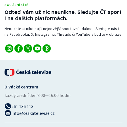
Stolní tenis
SOCIÁLNÍ SÍTĚ
Odteď vám už nic neunikne. Sledujte ČT sport
Triatlon
i na dalších platformách.
Nenechte si nikde ujít nejnovější sportovní události. Sledujte nás i
Veslování
na Facebooku, X, Instagramu, Threads či YouTube a buďte v obraze.
Vodní slalom
Volejbal
Ostatní
Divácké centrum
každý všední den:
8:00—16:00 hodin
261 136 113
info@ceskatelevize.cz