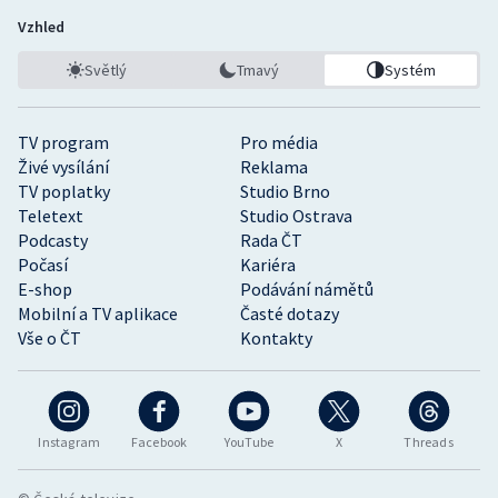
Vzhled
Světlý
Tmavý
Systém
TV program
Pro média
Živé vysílání
Reklama
TV poplatky
Studio Brno
Teletext
Studio Ostrava
Podcasty
Rada ČT
Počasí
Kariéra
E-shop
Podávání námětů
Mobilní a TV aplikace
Časté dotazy
Vše o ČT
Kontakty
Instagram
Facebook
YouTube
X
Threads