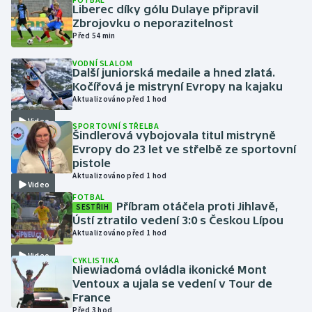
Liberec díky gólu Dulaye připravil
Zbrojovku o neporazitelnost
Gymnastika
Před 54 min
VODNÍ SLALOM
Házená
Další juniorská medaile a hned zlatá.
Kočířová je mistryní Evropy na kajaku
Jezdectví
Aktualizováno před 1 hod
Video
SPORTOVNÍ STŘELBA
Judo
Šindlerová vybojovala titul mistryně
Evropy do 23 let ve střelbě ze sportovní
pistole
Krasobruslení
Aktualizováno před 1 hod
Video
FOTBAL
Lezení
Příbram otáčela proti Jihlavě,
SESTŘIH
Ústí ztratilo vedení 3:0 s Českou Lípou
Lyže a snowboard
Aktualizováno před 1 hod
Video
CYKLISTIKA
Moderní pětiboj
Niewiadomá ovládla ikonické Mont
Ventoux a ujala se vedení v Tour de
France
Motorsport
Před 3 hod