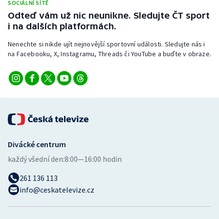
SOCIÁLNÍ SÍTĚ
Stolní tenis
Odteď vám už nic neunikne. Sledujte ČT sport
i na dalších platformách.
Triatlon
Nenechte si nikde ujít nejnovější sportovní události. Sledujte nás i
Veslování
na Facebooku, X, Instagramu, Threads či YouTube a buďte v obraze.
Vodní slalom
Volejbal
Ostatní
Divácké centrum
každý všední den:
8:00—16:00 hodin
261 136 113
info@ceskatelevize.cz