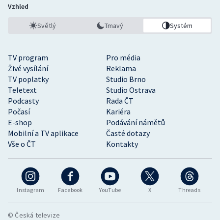
Vzhled
Světlý
Tmavý
Systém
TV program
Pro média
Živé vysílání
Reklama
TV poplatky
Studio Brno
Teletext
Studio Ostrava
Podcasty
Rada ČT
Počasí
Kariéra
E-shop
Podávání námětů
Mobilní a TV aplikace
Časté dotazy
Vše o ČT
Kontakty
Instagram
Facebook
YouTube
X
Threads
© Česká televize