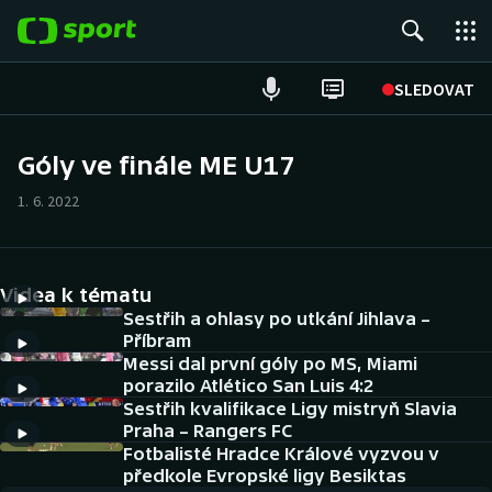
POPULÁRNÍ
SLEDOVAT
Fotbal
Góly ve finále ME U17
Hokej
1. 6. 2022
Tenis
Videa k tématu
Atletika
Sestřih a ohlasy po utkání Jihlava –
Příbram
Cyklistika
Messi dal první góly po MS, Miami
porazilo Atlético San Luis 4:2
DALŠÍ SPORTY
Sestřih kvalifikace Ligy mistryň Slavia
Praha – Rangers FC
Americký fotbal
Fotbalisté Hradce Králové vyzvou v
NEPŘEHLÉDNĚTE
předkole Evropské ligy Besiktas