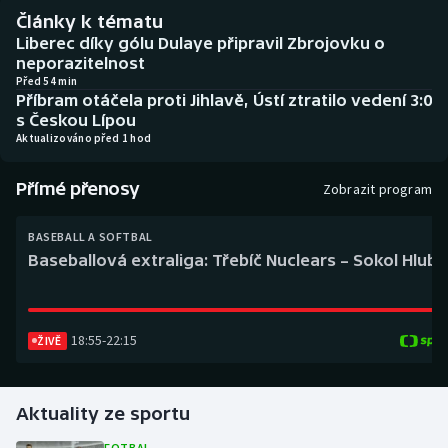
Baseball a softbal
Soutěže
Články k tématu
Liberec díky gólu Dulaye připravil Zbrojovku o
Basketbal
Historické návraty
neporazitelnost
Před 54 min
Příbram otáčela proti Jihlavě, Ústí ztratilo vedení 3:0
Biatlon
Aplikace ČT sport
s Českou Lípou
Aktualizováno před 1 hod
Boby a skeleton
AZ kvíz
Přímé přenosy
Zobrazit program
Box
BASEBALL A SOFTBAL
Curling
Baseballová extraliga: Třebíč Nuclears – Sokol Hlub
Dostihy
18:55
-
22:15
ŽIVĚ
Florbal
Futsal
Aktuality ze sportu
Golf
FOTBAL