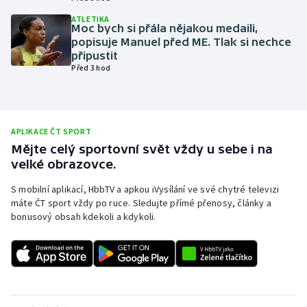
Olympijské hry
ATLETIKA
Moc bych si přála nějakou medaili,
popisuje Manuel před ME. Tlak si nechce
Parasport
připustit
Před 3 hod
Plavání
Plážový volejbal
APLIKACE ČT SPORT
Mějte celý sportovní svět vždy u sebe i na
Ragby
velké obrazovce.
Rychlobruslení
S mobilní aplikací, HbbTV a apkou iVysílání ve své chytré televizi
máte ČT sport vždy po ruce. Sledujte přímé přenosy, články a
bonusový obsah kdekoli a kdykoli.
Rychlostní kanoistika
Short track
Sportovní střelba