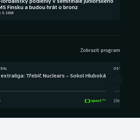
Florbalistky podlehly v semifinále juniorského
MS Finsku a budou hrát o bronz
. 5. 2026
Zobrazit program
TBAL
OSTATNÍ
extraliga: Třebíč Nuclears – Sokol Hluboká
Orientační
5
Zítra
,
14:00
-
17