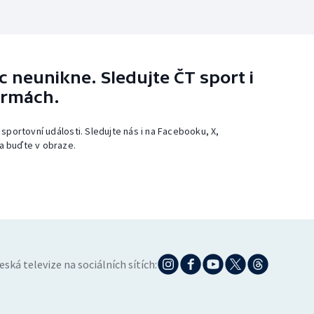
 neunikne. Sledujte ČT sport i
ormách.
 sportovní události. Sledujte nás i na Facebooku, X,
a buďte v obraze.
eská televize na sociálních sítích: