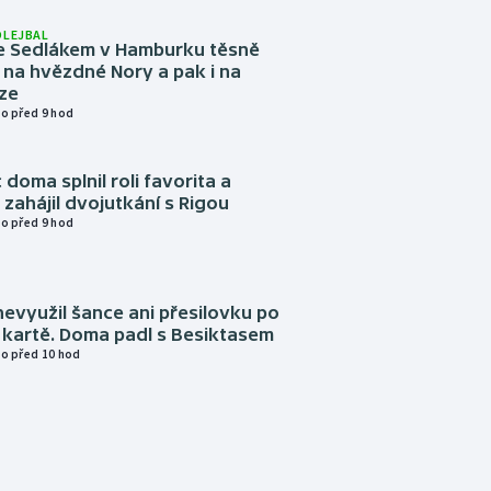
OLEJBAL
e Sedlákem v Hamburku těsně
i na hvězdné Nory a pak i na
ze
o před 9 hod
 doma splnil roli favorita a
zahájil dvojutkání s Rigou
o před 9 hod
evyužil šance ani přesilovku po
 kartě. Doma padl s Besiktasem
o před 10 hod