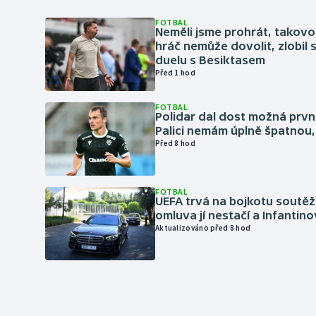
FOTBAL
Neměli jsme prohrát, takovo
hráč nemůže dovolit, zlobil 
duelu s Besiktasem
Před 1 hod
FOTBAL
Polidar dal dost možná první
Palici nemám úplně špatnou, 
Před 8 hod
FOTBAL
UEFA trvá na bojkotu soutěží 
omluva jí nestačí a Infantino
Aktualizováno před 8 hod