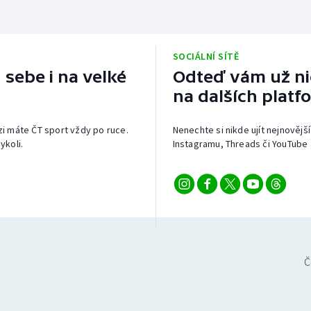
SOCIÁLNÍ SÍTĚ
 sebe i na velké
Odteď vám už nic
na dalších platf
izi máte ČT sport vždy po ruce.
Nenechte si nikde ujít nejnovější
ykoli.
Instagramu, Threads či YouTube 
Č