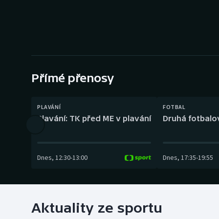
Curling
Dostihy
Florbal
Futsal
Přímé přenosy
Golf
PLAVÁNÍ
FOTBAL
Plavání: TK před ME v plavání
Druhá fotbalov
Gymnastika
Dnes
,
12:30
-
13:00
Dnes
,
17:35
-
19:55
Aktuality ze sportu