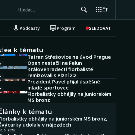
ČT
Podcasty
Program
SLEDOVAT
NEPŘEHLÉDNĚTE
Soutěže
idea k tématu
Tatran Střešovice na úvod Prague
Historické návraty
Open nestačil na Falun
Královehradečtí florbalisté
Aplikace ČT sport
remizovali s Plzní 2:2
Prezident Pavel přijal úspěšné
AZ kvíz
mladé sportovce
Florbalistky obhájily na juniorském
MS bronz
Články k tématu
Florbalistky obhájily na juniorském MS bronz,
Švýcarky udolaly v nájezdech
0. 5. 2026