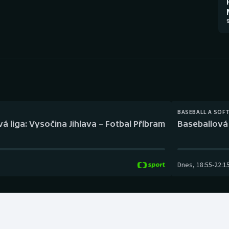
Moderní pětiboj
Triatlon
9
Motorsport
Veslování
Olympijské hry
Vodní slalom
Parasport
Volejbal
Plavání
Ostatní
BASEBALL A SOF
á liga: Vysočina Jihlava – Fotbal Příbram
Baseballová 
Plážový volejbal
Dnes
,
18:55
-
22:1