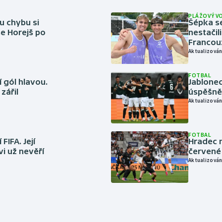
PLÁŽOVÝ V
u chybu si
Šépka s
se Horejš po
nestačil
Francou
Aktualizován
FOTBAL
 gól hlavou.
Jablonec
zářil
úspěšně 
Aktualizován
FOTBAL
FIFA. Její
Hradec n
vi už nevěří
červené
Aktualizován