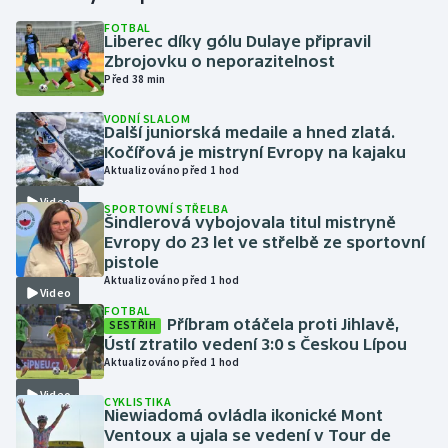
FOTBAL
Liberec díky gólu Dulaye připravil
Gymnastika
Zbrojovku o neporazitelnost
Před 38 min
Házená
VODNÍ SLALOM
Další juniorská medaile a hned zlatá.
Jezdectví
Kočířová je mistryní Evropy na kajaku
Aktualizováno před 1 hod
Judo
Video
SPORTOVNÍ STŘELBA
Šindlerová vybojovala titul mistryně
Krasobruslení
Evropy do 23 let ve střelbě ze sportovní
pistole
Aktualizováno před 1 hod
Lezení
Video
FOTBAL
Příbram otáčela proti Jihlavě,
SESTŘIH
Lyže a snowboard
Ústí ztratilo vedení 3:0 s Českou Lípou
Aktualizováno před 1 hod
Moderní pětiboj
Video
CYKLISTIKA
Niewiadomá ovládla ikonické Mont
Motorsport
Ventoux a ujala se vedení v Tour de