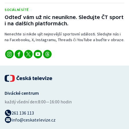
Stolní tenis
SOCIÁLNÍ SÍTĚ
Odteď vám už nic neunikne. Sledujte ČT sport
Triatlon
i na dalších platformách.
Veslování
Nenechte si nikde ujít nejnovější sportovní události. Sledujte nás i
na Facebooku, X, Instagramu, Threads či YouTube a buďte v obraze.
Vodní slalom
Volejbal
Ostatní
Divácké centrum
každý všední den:
8:00—16:00 hodin
261 136 113
info@ceskatelevize.cz