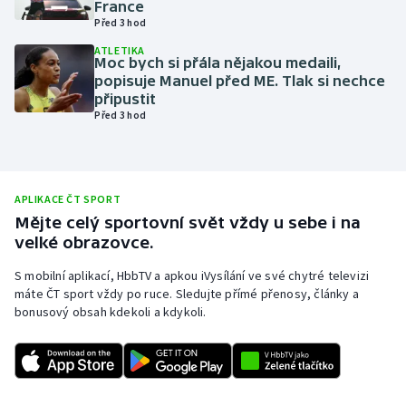
France
Před 3 hod
Olympijské hry
ATLETIKA
Moc bych si přála nějakou medaili,
Parasport
popisuje Manuel před ME. Tlak si nechce
připustit
Plavání
Před 3 hod
Plážový volejbal
Ragby
APLIKACE ČT SPORT
Mějte celý sportovní svět vždy u sebe i na
velké obrazovce.
Rychlobruslení
S mobilní aplikací, HbbTV a apkou iVysílání ve své chytré televizi
Rychlostní kanoistika
máte ČT sport vždy po ruce. Sledujte přímé přenosy, články a
bonusový obsah kdekoli a kdykoli.
Short track
Sportovní střelba