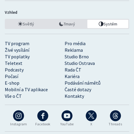
Vzhled
Světlý
Tmavý
Systém
TV program
Pro média
Živé vysílání
Reklama
TV poplatky
Studio Brno
Teletext
Studio Ostrava
Podcasty
Rada ČT
Počasí
Kariéra
E-shop
Podávání námětů
Mobilní a TV aplikace
Časté dotazy
Vše o ČT
Kontakty
Instagram
Facebook
YouTube
X
Threads