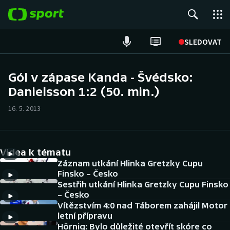
POPULÁRNÍ
SLEDOVAT
Fotbal
Gól v zápase Kanda - Švédsko:
Danielsson 1:2 (50. min.)
Hokej
16. 5. 2013
Tenis
Atletika
Videa k tématu
Cyklistika
Záznam utkání Hlinka Gretzky Cupu
Finsko – Česko
Sestřih utkání Hlinka Gretzky Cupu Finsko
DALŠÍ SPORTY
– Česko
Vítězstvím 4:0 nad Táborem zahájil Motor
Americký fotbal
NEPŘEHLÉDNĚTE
letní přípravu
Hörnig: Bylo důležité otevřít skóre co