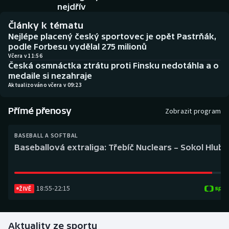
Baseball a softbal
Soutěže
nejdřív
Články k tématu
Basketbal
Historické návraty
Nejlépe placený český sportovec je opět Pastrňák,
podle Forbesu vydělal 275 milionů
Biatlon
Aplikace ČT sport
Včera v 11:56
Česká osmnáctka ztrátu proti Finsku nedotáhla a o
medaile si nezahraje
Boby a skeleton
AZ kvíz
Aktualizováno včera v 09:23
Box
Přímé přenosy
Zobrazit program
Curling
BASEBALL A SOFTBAL
Baseballová extraliga: Třebíč Nuclears – Sokol Hlub
Dostihy
Florbal
18:55
-
22:15
ŽIVĚ
Futsal
Aktuality ze sportu
Golf